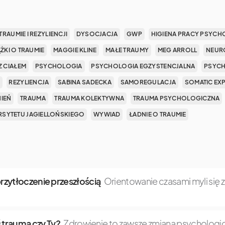
TRAUMIE I REZYLIENCJI
DYSOCJACJA
GWP
HIGIENA PRACY PSYCH
ĄŻKI O TRAUMIE
MAGGIE KLINE
MAŁE TRAUMY
MEG ARROLL
NEUR
Z CIAŁEM
PSYCHOLOGIA
PSYCHOLOGIA EGZYSTENCJALNA
PSYCH
REZYLIENCJA
SABINA SADECKA
SAMOREGULACJA
SOMATIC EX
NIEŃ
TRAUMA
TRAUMA KOLEKTYWNA
TRAUMA PSYCHOLOGICZNA
SYTETU JAGIELLOŃSKIEGO
WYWIAD
ŁADNIE O TRAUMIE
 przytłoczenie przeszłością
Orientowanie czasami myli się 
 trauma czy Ty?
Zdrowienie to zawsze zmiana psychologic