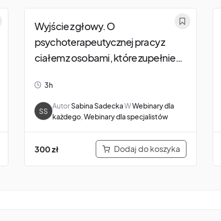
Wyjście z głowy. O
psychoterapeutycznej pracy z
ciałem z osobami, które zupełnie
nie czują swojego ciała.
3h
Autor
Sabina Sadecka
W
Webinary dla
SS
każdego
,
Webinary dla specjalistów
Dodaj do koszyka
300
zł