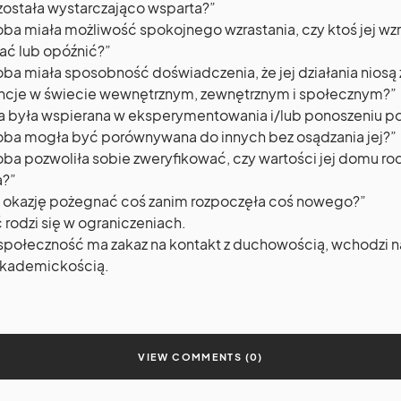
została wystarczająco wsparta?”
oba miała możliwość spokojnego wzrastania, czy ktoś jej wz
ać lub opóźnić?”
oba miała sposobność doświadczenia, że jej działania niosą
cje w świecie wewnętrznym, zewnętrznym i społecznym?”
a była wspierana w eksperymentowania i/lub ponoszeniu p
oba mogła być porównywana do innych bez osądzania jej?”
oba pozwoliła sobie zweryfikować, czy wartości jej domu r
a?”
a okazję pożegnać coś zanim rozpoczęła coś nowego?”
rodzi się w ograniczeniach.
społeczność ma zakaz na kontakt z duchowością, wchodzi 
 akademickością.
VIEW COMMENTS (0)