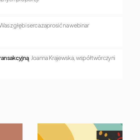
as z głębi serca zaprosić na webinar
transakcyjną
Joanna Krajewska, współtwórczyni