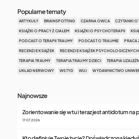
Popularne tematy
ARTYKUŁY
BRAINSPOTTING
CZARNA OWCA
CZYTANKI O 
KSIĄŻKI O PRACY Z CIAŁEM
KSIĄŻKI O PSYCHOTERAPII
KSI
PODCAST O TERAPII TRAUMY
PODCAST O TRAUMIE
PRACA 
RECENZJE KSIĄŻEK
RECENZJE KSIĄŻEK PSYCHOLOGICZNYCH
TERAPIA TRAUMY
TERAPIA TRAUMY DZIECI
TERAPIA UZALEŻ
UKŁAD NERWOWY
WSTYD
WUJ
WYDAWNICTWO UNIWER
Najnowsze
Zorientowanie się w tu i teraz jest antidotum na
17.07.2026
Kto definiuje Twoje życie? Doświadczona kiedyś