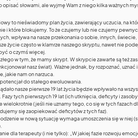
o opisać słowami, ale wyjmę Wam z niego kilka ważnych myś
iowy to nieświadomy plan życia, zawierający uczucia, na k
ie i które blokujemy. To że czujemy lub nie czujemy pewny
ch, wpływa na nasze przekonania o sobie, innych, świecie, 
ze życie często w klamrze naszego skryptu, nawet nie pode
być o czymś więcej.
 złego w tym, że mamy skrypt. W skrypcie zawarte są też za
unkcjonował nasz świat). Ważne jednak, by rozpoznać, uznać 
e, jakie nam on narzuca.
potencjał do stałego ewoluowania.
lądało nasze pierwsze 19 lat życia będzie wpływało na wszy
. Fazy tych pierwszych 19 lat (ich utknięcia, deficyty i zasob
 wielokrotnie (jeśli nie uznamy tego, co się w tych fazach d
ydujemy się zaopiekować deficytów z tych faz).
dzenie w nową sytuację wymaga umoszczenia się w niej (s
.
nie dla terapeuty (i nie tylko): „W jakiej fazie rozwoju emoc