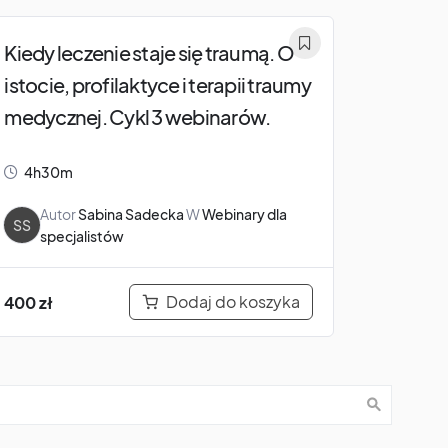
Kiedy leczenie staje się traumą. O
istocie, profilaktyce i terapii traumy
medycznej. Cykl 3 webinarów.
4h30m
Autor
Sabina Sadecka
W
Webinary dla
SS
specjalistów
Dodaj do koszyka
400
zł