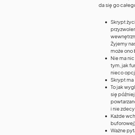
da się go całeg
Skrypt życ
przyzwolen
wewnętrzny
Żyjemy nas
może ono 
Nie ma nic
tym, jak f
nieco opcj
Skrypt ma 
To jak wyg
się później
powtarzane
i nie zdec
Każde wcho
buforowej)
Ważne pyta