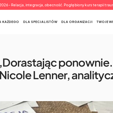
a 2026 - Relacja, integracja, obecność. Pogłębiony kurs terapii tra
A KAŻDEGO
DLA SPECJALISTÓW
DLA ORGANIZACJI
TWOJE W
 „Dorastając ponownie.
Nicole Lenner, anality