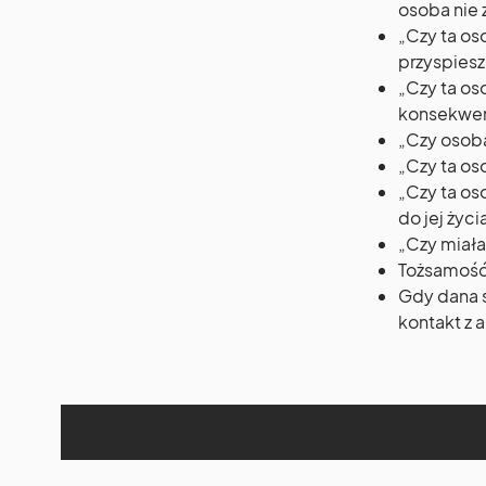
osoba nie 
„Czy ta os
przyspiesz
„Czy ta os
konsekwen
„Czy osob
„Czy ta os
„Czy ta os
do jej życi
„Czy miał
Tożsamość 
Gdy dana 
kontakt z