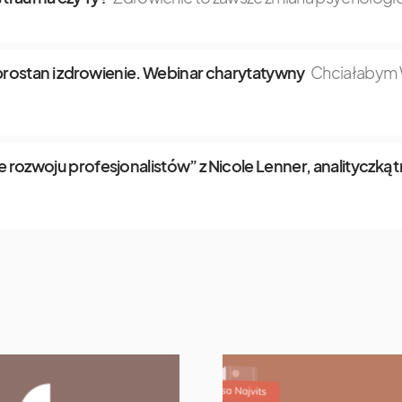
dobrostan i zdrowienie. Webinar charytatywny
Chciałabym W
 rozwoju profesjonalistów” z Nicole Lenner, analityczką 