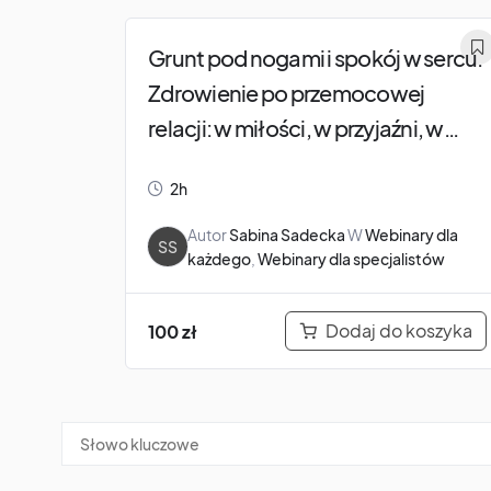
Grunt pod nogami i spokój w sercu.
Zdrowienie po przemocowej
relacji: w miłości, w przyjaźni, w
pracy. Webinar dla dosłownie
2h
każdego.
Autor
Sabina Sadecka
W
Webinary dla
SS
każdego
,
Webinary dla specjalistów
Dodaj do koszyka
100
zł