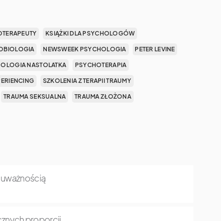
OTERAPEUTY
KSIĄŻKI DLA PSYCHOLOGÓW
OBIOLOGIA
NEWSWEEK PSYCHOLOGIA
PETER LEVINE
OLOGIA NASTOLATKA
PSYCHOTERAPIA
PERIENCING
SZKOLENIA Z TERAPII TRAUMY
TRAUMA SEKSUALNA
TRAUMA ZŁOŻONA
z uważnością
znych proporcji