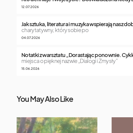
12.07.2026
Jak sztuka, literatura i muzyka wspierają nasz 
charytatywny, który sobie po
04.07.2026
Notatki z warsztatu „Dorastając ponownie. Cykle
miejsca o pięknej nazwie „Dialogi i Zmysły”
15.06.2026
You May Also Like