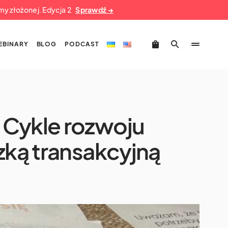
umy złożonej. Edycja 2
Sprawdź →
EBINARY
BLOG
PODCAST
 Cykle rozwoju
czką transakcyjną