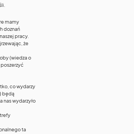
li.
tóre mamy
ch doznań
naszej pracy.
jrzewając, że
soby (wiedza o
i poszerzyć
stko, co wydarzy
y) będą
la nas wydarzyło
trefy
jonalnego ta