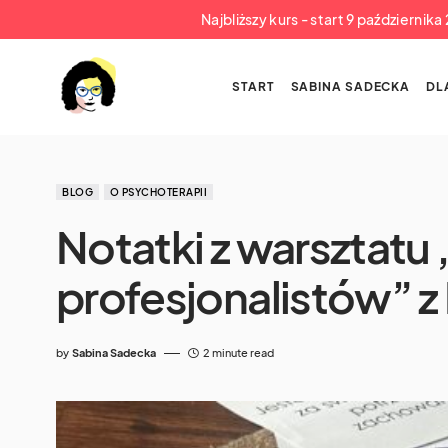
Najbliższy kurs - start 9 październik
START
SABINA SADECKA
DL
BLOG
O PSYCHOTERAPII
Notatki z warsztatu
profesjonalistów” z 
by
Sabina Sadecka
2 minute read