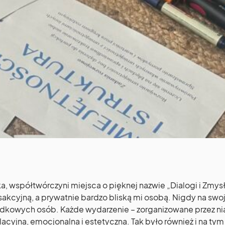
a, współtwórczyni miejsca o pięknej nazwie „Dialogi i Zmysł
nsakcyjną, a prywatnie bardzo bliską mi osobą. Nigdy na swoj
dkowych osób. Każde wydarzenie – zorganizowane przez nią
elacyjna, emocjonalna i estetyczna. Tak było również i na tym