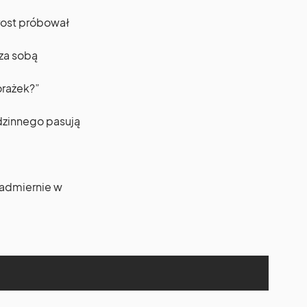
rost próbował
 za sobą
orażek?”
odzinnego pasują
nadmiernie w