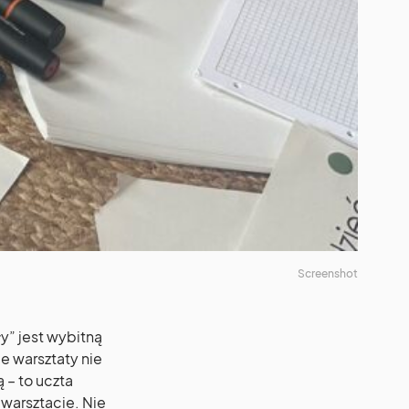
Screenshot
y” jest wybitną
e warsztaty nie
 – to uczta
 warsztacie. Nie