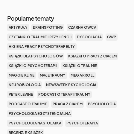
Popularne tematy
ARTYKUŁY
BRAINSPOTTING
CZARNA OWCA
CZYTANKI O TRAUMIE I REZYLIENCJI
DYSOCJACJA
GWP
HIGIENA PRACY PSYCHOTERAPEUTY
KSIĄŻKI DLA PSYCHOLOGÓW
KSIĄŻKI O PRACY Z CIAŁEM
KSIĄŻKI O PSYCHOTERAPII
KSIĄŻKI O TRAUMIE
MAGGIE KLINE
MAŁE TRAUMY
MEG ARROLL
NEUROBIOLOGIA
NEWSWEEK PSYCHOLOGIA
PETER LEVINE
PODCAST O TERAPII TRAUMY
PODCAST O TRAUMIE
PRACA Z CIAŁEM
PSYCHOLOGIA
PSYCHOLOGIA EGZYSTENCJALNA
PSYCHOLOGIA NASTOLATKA
PSYCHOTERAPIA
RECENZJE KSIĄŻEK