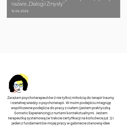
nazwie „Dialogi i Zmysły”
15.06.2026
Zarażam psychoterapeutów (i nie tylko) miłością do terapii traumy
i rzetelnej wiedzy o psychoterapii. W moim podejściu integruję
współczesne podejścia do pracy z ciałem (jestem praktyczką
Somatic Experiencing) z nurtami kontekstualnymi. Jestem
terapeutką systemową (w trakcie certyfikacji na końcówce już :)) i
jeden z fundamentów mojej pracy w gabinecie stanowią idee