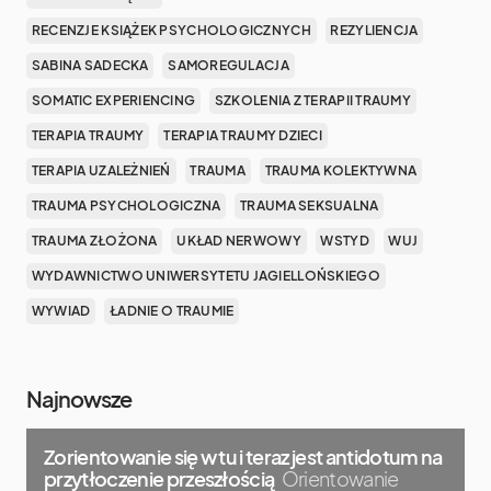
RECENZJE KSIĄŻEK PSYCHOLOGICZNYCH
REZYLIENCJA
SABINA SADECKA
SAMOREGULACJA
SOMATIC EXPERIENCING
SZKOLENIA Z TERAPII TRAUMY
TERAPIA TRAUMY
TERAPIA TRAUMY DZIECI
TERAPIA UZALEŻNIEŃ
TRAUMA
TRAUMA KOLEKTYWNA
TRAUMA PSYCHOLOGICZNA
TRAUMA SEKSUALNA
TRAUMA ZŁOŻONA
UKŁAD NERWOWY
WSTYD
WUJ
WYDAWNICTWO UNIWERSYTETU JAGIELLOŃSKIEGO
WYWIAD
ŁADNIE O TRAUMIE
Najnowsze
Zorientowanie się w tu i teraz jest antidotum na
przytłoczenie przeszłością
Orientowanie