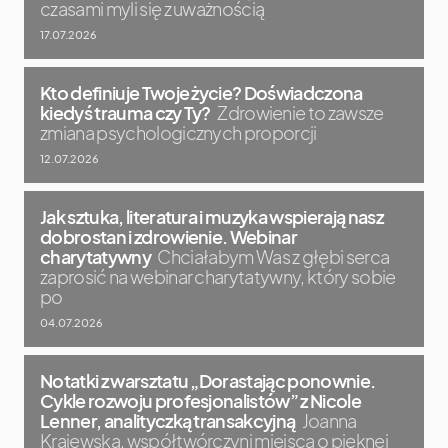
czasami myli się z uważnością
17.07.2026
Kto definiuje Twoje życie? Doświadczona
kiedyś trauma czy Ty?
Zdrowienie to zawsze
zmiana psychologicznych proporcji
12.07.2026
Jak sztuka, literatura i muzyka wspierają nasz
dobrostan i zdrowienie. Webinar
charytatywny
Chciałabym Was z głębi serca
zaprosić na webinar charytatywny, który sobie
po
04.07.2026
Notatki z warsztatu „Dorastając ponownie.
Cykle rozwoju profesjonalistów” z Nicole
Lenner, analityczką transakcyjną
Joanna
Krajewska, współtwórczyni miejsca o pięknej