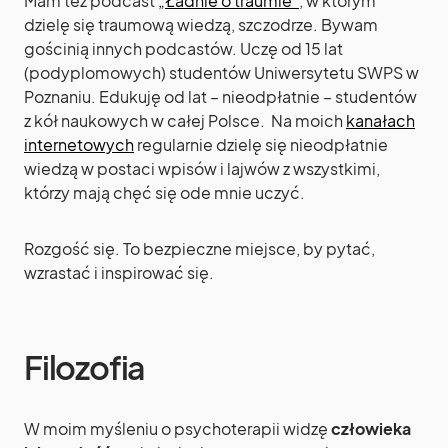
Mam też podcast
„Ładnie o traumie”
, w którym
dzielę się traumową wiedzą, szczodrze. Bywam
gościnią innych podcastów. Uczę od 15 lat
(podyplomowych) studentów Uniwersytetu SWPS w
Poznaniu. Edukuję od lat – nieodpłatnie – studentów
z kół naukowych w całej Polsce. Na moich
kanałach
internetowych
regularnie dzielę się nieodpłatnie
wiedzą w postaci wpisów i lajwów z wszystkimi,
którzy mają chęć się ode mnie uczyć.
Rozgość się. To bezpieczne miejsce, by pytać,
wzrastać i inspirować się.
Filozofia
W moim myśleniu o psychoterapii widzę
człowieka