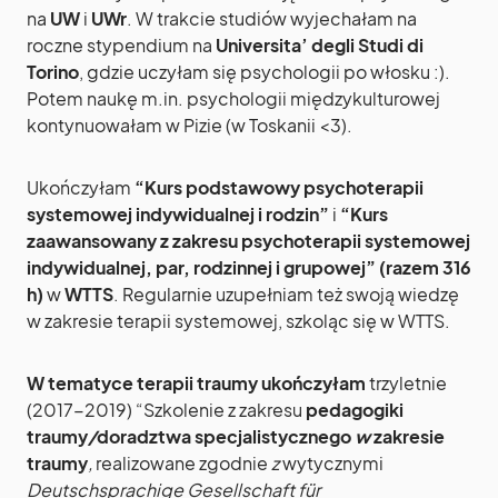
na
UW
i
UWr
. W trakcie studiów wyjechałam na
roczne stypendium na
Universita’ degli Studi di
Torino
, gdzie uczyłam się psychologii po włosku :).
Potem naukę m.in. psychologii międzykulturowej
kontynuowałam w Pizie (w Toskanii <3).
Ukończyłam
“Kurs podstawowy psychoterapii
systemowej indywidualnej i rodzin”
i
“Kurs
zaawansowany z zakresu psychoterapii systemowej
indywidualnej, par, rodzinnej i grupowej” (razem 316
h)
w
WTTS
. Regularnie uzupełniam też swoją wiedzę
w zakresie terapii systemowej, szkoląc się w WTTS.
W tematyce terapii traumy ukończyłam
trzyletnie
(2017-2019) “Szkolenie
z zakresu
pedagogiki
traumy
/
doradztwa specjalistycznego
w
zakresie
traumy
,
realizowane zgodnie
z
wytycznymi
Deutschsprachige Gesellschaft für