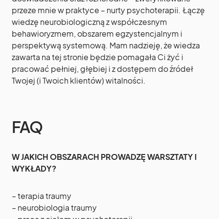
przeze mnie w praktyce – nurty psychoterapii. Łączę
wiedzę neurobiologiczną z współczesnym
behawioryzmem, obszarem egzystencjalnym i
perspektywą systemową. Mam nadzieję, że wiedza
zawarta na tej stronie będzie pomagała Ci żyć i
pracować pełniej, głębiej i z dostępem do źródeł
Twojej (i Twoich klientów) witalności.
FAQ
W JAKICH OBSZARACH PROWADZĘ WARSZTATY I
WYKŁADY?
– terapia traumy
– neurobiologia traumy