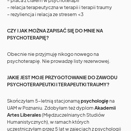
– praca z ciałem w psychoterapii
– relacja terapeutyczna w terapii i terapii traumy
– rezyliencja i relacja ze stresem <3
CZY I JAK MOŻNA ZAPISAĆ SIĘ DO MNIE NA
PSYCHOTERAPIĘ?
Obecnie nie przyjmuję nikogo nowego na
psychoterapię. Nie prowadzę listy rezerwowej.
JAKIE JEST MOJE PRZYGOTOWANIE DO ZAWODU
PSYCHOTERAPEUTKI I TERAPEUTKI TRAUMY?
Skończyłam 5-letnią stacjonarną
psychologię
na
UAM w Poznaniu. Zdobyłam też dyplom
Akademii
Artes Liberales
(Międzuczelnianych Studiów
Humanistycznych), w ramach których
uczestniczyłam przez 5 lat w zajęciach z psychologii