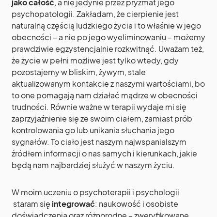
jako całość
, a nie jedynie przez pryzmat jego
psychopatologii. Zakładam, że cierpienie jest
naturalną częścią ludzkiego życia i to właśnie w jego
obecności – a nie po jego wyeliminowaniu – możemy
prawdziwie egzystencjalnie rozkwitnąć. Uważam też,
że życie w pełni możliwe jest tylko wtedy, gdy
pozostajemy w bliskim, żywym, stale
aktualizowanym kontakcie z naszymi wartościami, bo
to one pomagają nam działać mądrze w obecności
trudności. Równie ważne w terapii wydaje mi się
zaprzyjaźnienie się ze swoim ciałem, zamiast prób
kontrolowania go lub unikania słuchania jego
sygnałów. To ciało jest naszym najwspanialszym
źródłem informacji o nas samych i kierunkach, jakie
będą nam najbardziej służyć w naszym życiu.
W moim uczeniu o psychoterapii i psychologii
staram się
integrować
: naukowość i osobiste
doświadczenia oraz różnorodne – zweryfikowane