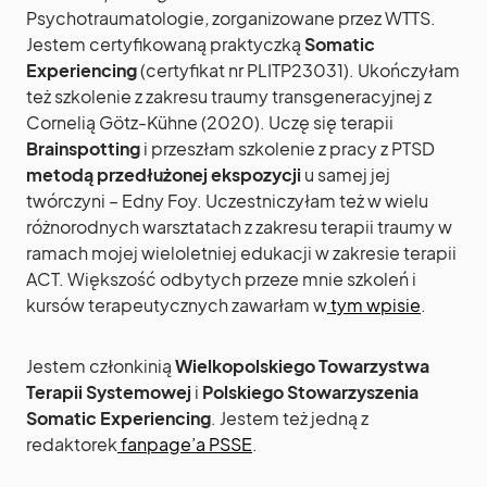
Psychotraumatologie
,
zorganizowane przez WTTS.
Jestem certyfikowaną praktyczką
Somatic
Experiencing
(certyfikat nr PLITP23031). Ukończyłam
też szkolenie z zakresu traumy transgeneracyjnej z
Cornelią Götz-Kühne (2020). Uczę się terapii
Brainspotting
i przeszłam szkolenie z pracy z PTSD
metodą przedłużonej ekspozycji
u samej jej
twórczyni – Edny Foy. Uczestniczyłam też w wielu
różnorodnych warsztatach z zakresu terapii traumy w
ramach mojej wieloletniej edukacji w zakresie terapii
ACT. Większość odbytych przeze mnie szkoleń i
kursów terapeutycznych zawarłam w
tym wpisie
.
Jestem członkinią
Wielkopolskiego Towarzystwa
Terapii Systemowej
i
Polskiego Stowarzyszenia
Somatic Experiencing
. Jestem też jedną z
redaktorek
fanpage’a PSSE
.