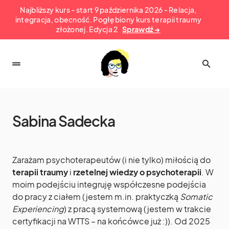
Najbliższy kurs - start 9 października 2026 - Relacja,
integracja, obecność. Pogłębiony kurs terapii traumy
złożonej. Edycja 2
Sprawdź →
Sabina Sadecka
Zarażam psychoterapeutów (i nie tylko) miłością do
terapii traumy
i
rzetelnej wiedzy o psychoterapii
. W
moim podejściu integruję współczesne podejścia
do pracy z ciałem (jestem m.in. praktyczką
Somatic
Experiencing
) z pracą systemową (jestem w trakcie
certyfikacji na WTTS – na końcówce już :)). Od 2025