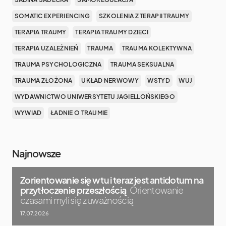
SOMATIC EXPERIENCING
SZKOLENIA Z TERAPII TRAUMY
TERAPIA TRAUMY
TERAPIA TRAUMY DZIECI
TERAPIA UZALEŻNIEŃ
TRAUMA
TRAUMA KOLEKTYWNA
TRAUMA PSYCHOLOGICZNA
TRAUMA SEKSUALNA
TRAUMA ZŁOŻONA
UKŁAD NERWOWY
WSTYD
WUJ
WYDAWNICTWO UNIWERSYTETU JAGIELLOŃSKIEGO
WYWIAD
ŁADNIE O TRAUMIE
Najnowsze
Zorientowanie się w tu i teraz jest antidotum na
przytłoczenie przeszłością
Orientowanie
czasami myli się z uważnością
17.07.2026