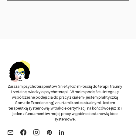
Zarażam psychoterapeutów (i nie tylko) miłością do terapii traumy
i rzetelnej wiedzy o psychoterapii. W moim podejściu integruję
współczesne podejścia do pracy z ciałem (jestem praktyczką
Somatic Experiencing) z nurtami kontekstualnymi. Jestem
terapeutką systemową (w trakcie certyfikacji na końcówce już :)) i
jeden z fundamentów mojej pracy w gabinecie stanowią idee
systemowe.