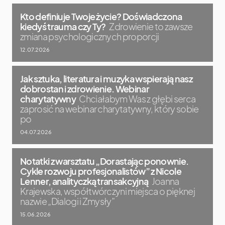
Kto definiuje Twoje życie? Doświadczona
kiedyś trauma czy Ty?
Zdrowienie to zawsze
zmiana psychologicznych proporcji
12.07.2026
Jak sztuka, literatura i muzyka wspierają nasz
dobrostan i zdrowienie. Webinar
charytatywny
Chciałabym Was z głębi serca
zaprosić na webinar charytatywny, który sobie
po
04.07.2026
Notatki z warsztatu „Dorastając ponownie.
Cykle rozwoju profesjonalistów” z Nicole
Lenner, analityczką transakcyjną
Joanna
Krajewska, współtwórczyni miejsca o pięknej
nazwie „Dialogi i Zmysły”
15.06.2026