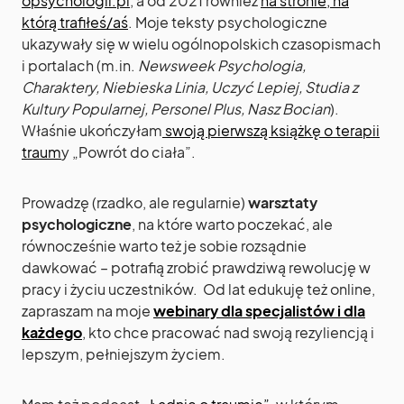
opsychologii.pl
, a od 2021 również
na stronie, na
którą trafiłeś/aś
. Moje teksty psychologiczne
ukazywały się w wielu ogólnopolskich czasopismach
i portalach (m.in.
Newsweek Psychologia
,
Charaktery, Niebieska Linia, Uczyć Lepiej, Studia z
Kultury Popularnej, Personel Plus, Nasz Bocian
).
Właśnie ukończyłam
swoją pierwszą książkę o terapii
traum
y „Powrót do ciała”.
Prowadzę (rzadko, ale regularnie)
warsztaty
psychologiczne
, na które warto poczekać, ale
równocześnie warto też je sobie rozsądnie
dawkować – potrafią zrobić prawdziwą rewolucję w
pracy i życiu uczestników. Od lat edukuję też online,
zapraszam na moje
webinary dla specjalistów i dla
każdego
, kto chce pracować nad swoją rezyliencją i
lepszym, pełniejszym życiem.