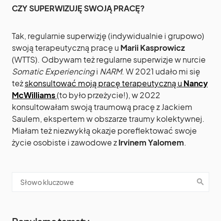
CZY SUPERWIZUJĘ SWOJĄ PRACĘ?
Tak, regularnie superwizję (indywidualnie i grupowo)
swoją terapeutyczną pracę u
Marii Kasprowicz
(WTTS). Odbywam też regularne superwizje w nurcie
Somatic Experiencing
i
NARM
. W 2021 udało mi się
też
skonsultować moją pracę terapeutyczną u
Nancy
McWilliams
(to było przeżycie!), w 2022
konsultowałam swoją traumową pracę z Jackiem
Saulem, ekspertem w obszarze traumy kolektywnej.
Miałam też niezwykłą okazje poreflektować swoje
życie osobiste i zawodowe z
Irvinem Yalomem
.