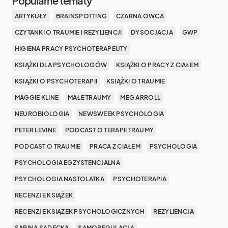
Popularne tematy
ARTYKUŁY
BRAINSPOTTING
CZARNA OWCA
CZYTANKI O TRAUMIE I REZYLIENCJI
DYSOCJACJA
GWP
HIGIENA PRACY PSYCHOTERAPEUTY
KSIĄŻKI DLA PSYCHOLOGÓW
KSIĄŻKI O PRACY Z CIAŁEM
KSIĄŻKI O PSYCHOTERAPII
KSIĄŻKI O TRAUMIE
MAGGIE KLINE
MAŁE TRAUMY
MEG ARROLL
NEUROBIOLOGIA
NEWSWEEK PSYCHOLOGIA
PETER LEVINE
PODCAST O TERAPII TRAUMY
PODCAST O TRAUMIE
PRACA Z CIAŁEM
PSYCHOLOGIA
PSYCHOLOGIA EGZYSTENCJALNA
PSYCHOLOGIA NASTOLATKA
PSYCHOTERAPIA
RECENZJE KSIĄŻEK
RECENZJE KSIĄŻEK PSYCHOLOGICZNYCH
REZYLIENCJA
SABINA SADECKA
SAMOREGULACJA