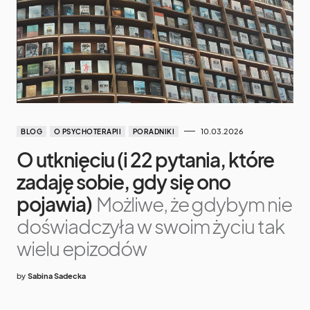
10.03.2026
BLOG
O PSYCHOTERAPII
PORADNIKI
O utknięciu (i 22 pytania, które
zadaję sobie, gdy się ono
pojawia)
Możliwe, że gdybym nie
doświadczyła w swoim życiu tak
wielu epizodów
by
Sabina Sadecka