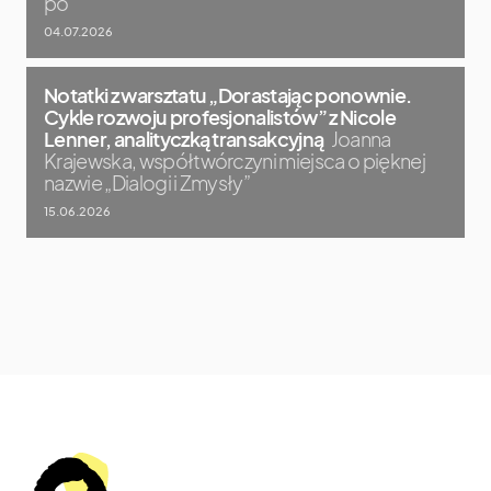
po
04.07.2026
Notatki z warsztatu „Dorastając ponownie.
Cykle rozwoju profesjonalistów” z Nicole
Lenner, analityczką transakcyjną
Joanna
Krajewska, współtwórczyni miejsca o pięknej
nazwie „Dialogi i Zmysły”
15.06.2026