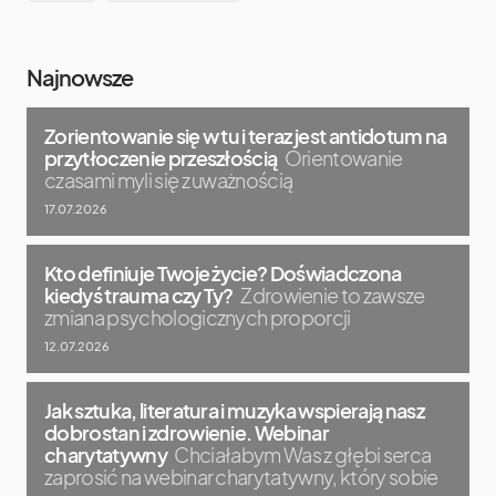
Najnowsze
Zorientowanie się w tu i teraz jest antidotum na
przytłoczenie przeszłością
Orientowanie
czasami myli się z uważnością
17.07.2026
Kto definiuje Twoje życie? Doświadczona
kiedyś trauma czy Ty?
Zdrowienie to zawsze
zmiana psychologicznych proporcji
12.07.2026
Jak sztuka, literatura i muzyka wspierają nasz
dobrostan i zdrowienie. Webinar
charytatywny
Chciałabym Was z głębi serca
zaprosić na webinar charytatywny, który sobie