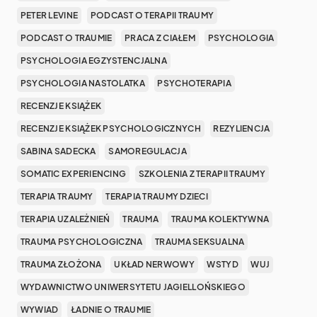
PETER LEVINE
PODCAST O TERAPII TRAUMY
PODCAST O TRAUMIE
PRACA Z CIAŁEM
PSYCHOLOGIA
PSYCHOLOGIA EGZYSTENCJALNA
PSYCHOLOGIA NASTOLATKA
PSYCHOTERAPIA
RECENZJE KSIĄŻEK
RECENZJE KSIĄŻEK PSYCHOLOGICZNYCH
REZYLIENCJA
SABINA SADECKA
SAMOREGULACJA
SOMATIC EXPERIENCING
SZKOLENIA Z TERAPII TRAUMY
TERAPIA TRAUMY
TERAPIA TRAUMY DZIECI
TERAPIA UZALEŻNIEŃ
TRAUMA
TRAUMA KOLEKTYWNA
TRAUMA PSYCHOLOGICZNA
TRAUMA SEKSUALNA
TRAUMA ZŁOŻONA
UKŁAD NERWOWY
WSTYD
WUJ
WYDAWNICTWO UNIWERSYTETU JAGIELLOŃSKIEGO
WYWIAD
ŁADNIE O TRAUMIE