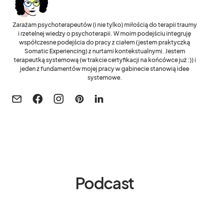
Zarażam psychoterapeutów (i nie tylko) miłością do terapii traumy
i rzetelnej wiedzy o psychoterapii. W moim podejściu integruję
współczesne podejścia do pracy z ciałem (jestem praktyczką
Somatic Experiencing) z nurtami kontekstualnymi. Jestem
terapeutką systemową (w trakcie certyfikacji na końcówce już :)) i
jeden z fundamentów mojej pracy w gabinecie stanowią idee
systemowe.
Podcast