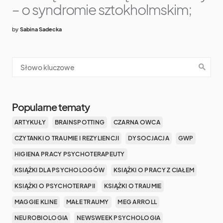
– o syndromie sztokholmskim;
by
Sabina Sadecka
Popularne tematy
ARTYKUŁY
BRAINSPOTTING
CZARNA OWCA
CZYTANKI O TRAUMIE I REZYLIENCJI
DYSOCJACJA
GWP
HIGIENA PRACY PSYCHOTERAPEUTY
KSIĄŻKI DLA PSYCHOLOGÓW
KSIĄŻKI O PRACY Z CIAŁEM
KSIĄŻKI O PSYCHOTERAPII
KSIĄŻKI O TRAUMIE
MAGGIE KLINE
MAŁE TRAUMY
MEG ARROLL
NEUROBIOLOGIA
NEWSWEEK PSYCHOLOGIA