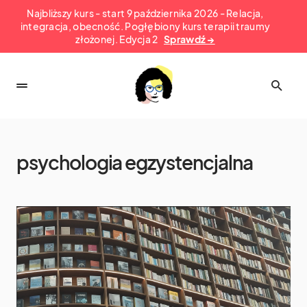
Najbliższy kurs - start 9 października 2026 - Relacja,
integracja, obecność. Pogłębiony kurs terapii traumy
złożonej. Edycja 2
Sprawdź →
psychologia egzystencjalna