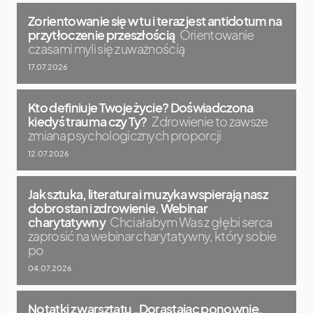
Zorientowanie się w tu i teraz jest antidotum na
przytłoczenie przeszłością
Orientowanie
czasami myli się z uważnością
17.07.2026
Kto definiuje Twoje życie? Doświadczona
kiedyś trauma czy Ty?
Zdrowienie to zawsze
zmiana psychologicznych proporcji
12.07.2026
Jak sztuka, literatura i muzyka wspierają nasz
dobrostan i zdrowienie. Webinar
charytatywny
Chciałabym Was z głębi serca
zaprosić na webinar charytatywny, który sobie
po
04.07.2026
Notatki z warsztatu „Dorastając ponownie.