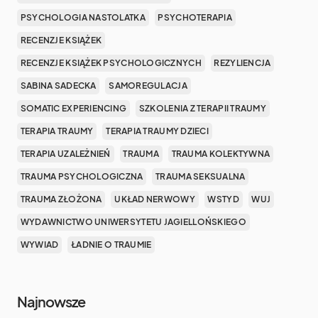
PSYCHOLOGIA NASTOLATKA
PSYCHOTERAPIA
RECENZJE KSIĄŻEK
RECENZJE KSIĄŻEK PSYCHOLOGICZNYCH
REZYLIENCJA
SABINA SADECKA
SAMOREGULACJA
SOMATIC EXPERIENCING
SZKOLENIA Z TERAPII TRAUMY
TERAPIA TRAUMY
TERAPIA TRAUMY DZIECI
TERAPIA UZALEŻNIEŃ
TRAUMA
TRAUMA KOLEKTYWNA
TRAUMA PSYCHOLOGICZNA
TRAUMA SEKSUALNA
TRAUMA ZŁOŻONA
UKŁAD NERWOWY
WSTYD
WUJ
WYDAWNICTWO UNIWERSYTETU JAGIELLOŃSKIEGO
WYWIAD
ŁADNIE O TRAUMIE
Najnowsze