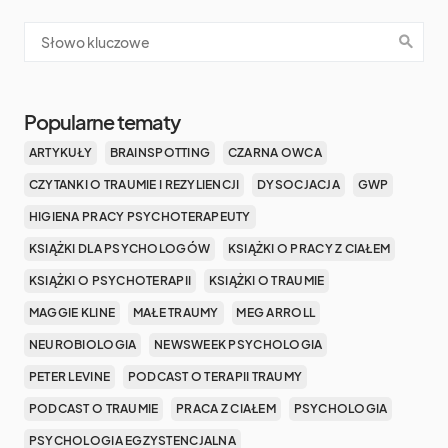
Popularne tematy
ARTYKUŁY
BRAINSPOTTING
CZARNA OWCA
CZYTANKI O TRAUMIE I REZYLIENCJI
DYSOCJACJA
GWP
HIGIENA PRACY PSYCHOTERAPEUTY
KSIĄŻKI DLA PSYCHOLOGÓW
KSIĄŻKI O PRACY Z CIAŁEM
KSIĄŻKI O PSYCHOTERAPII
KSIĄŻKI O TRAUMIE
MAGGIE KLINE
MAŁE TRAUMY
MEG ARROLL
NEUROBIOLOGIA
NEWSWEEK PSYCHOLOGIA
PETER LEVINE
PODCAST O TERAPII TRAUMY
PODCAST O TRAUMIE
PRACA Z CIAŁEM
PSYCHOLOGIA
PSYCHOLOGIA EGZYSTENCJALNA