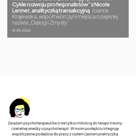
Cykle rozwoju profesjonalistów” z Nicole
Lenner, analityczką transakcyjną
Joanna
Krajewska, współtwórczyni miejsca o pięknej
nazwie „Dialogi i Zmysły”
15.06.2026
Zarażam psychoterapeutów (i nie tylko) miłością do terapii traumy
i rzetelnej wiedzy o psychoterapii. W moim podejściu integruję
współczesne podejścia do pracy z ciałem (jestem praktyczką