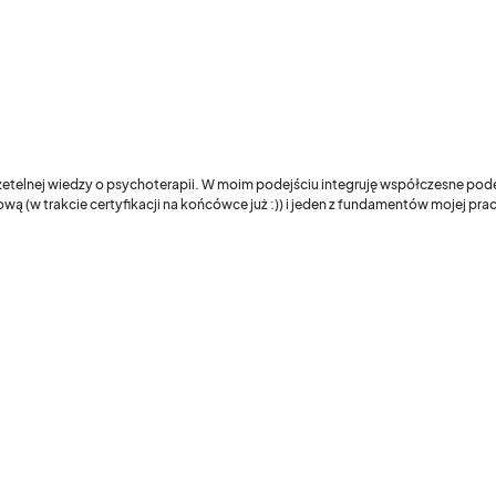
 rzetelnej wiedzy o psychoterapii. W moim podejściu integruję współczesne pod
wą (w trakcie certyfikacji na końcówce już :)) i jeden z fundamentów mojej pr