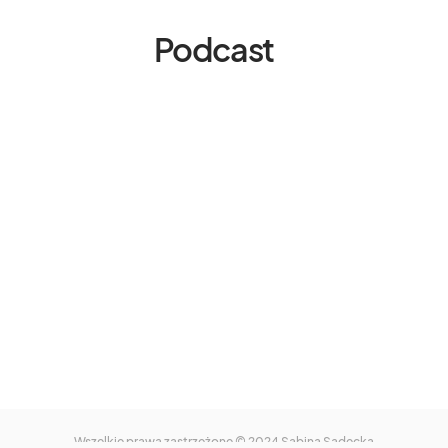
Podcast
Wszelkie prawa zastrzeżone © 2024
Sabina Sadecka