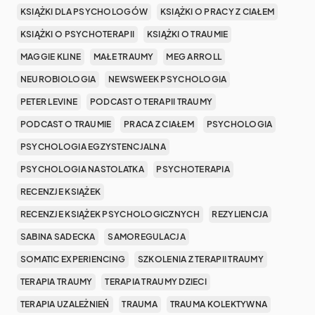
KSIĄŻKI DLA PSYCHOLOGÓW
KSIĄŻKI O PRACY Z CIAŁEM
KSIĄŻKI O PSYCHOTERAPII
KSIĄŻKI O TRAUMIE
MAGGIE KLINE
MAŁE TRAUMY
MEG ARROLL
NEUROBIOLOGIA
NEWSWEEK PSYCHOLOGIA
PETER LEVINE
PODCAST O TERAPII TRAUMY
PODCAST O TRAUMIE
PRACA Z CIAŁEM
PSYCHOLOGIA
PSYCHOLOGIA EGZYSTENCJALNA
PSYCHOLOGIA NASTOLATKA
PSYCHOTERAPIA
RECENZJE KSIĄŻEK
RECENZJE KSIĄŻEK PSYCHOLOGICZNYCH
REZYLIENCJA
SABINA SADECKA
SAMOREGULACJA
SOMATIC EXPERIENCING
SZKOLENIA Z TERAPII TRAUMY
TERAPIA TRAUMY
TERAPIA TRAUMY DZIECI
TERAPIA UZALEŻNIEŃ
TRAUMA
TRAUMA KOLEKTYWNA