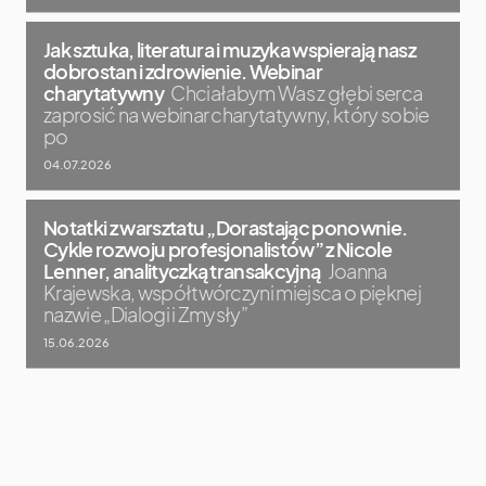
Jak sztuka, literatura i muzyka wspierają nasz
dobrostan i zdrowienie. Webinar
charytatywny
Chciałabym Was z głębi serca
zaprosić na webinar charytatywny, który sobie
po
04.07.2026
Notatki z warsztatu „Dorastając ponownie.
Cykle rozwoju profesjonalistów” z Nicole
Lenner, analityczką transakcyjną
Joanna
Krajewska, współtwórczyni miejsca o pięknej
nazwie „Dialogi i Zmysły”
15.06.2026