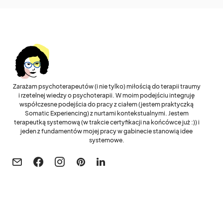
Zarażam psychoterapeutów (i nie tylko) miłością do terapii traumy
i rzetelnej wiedzy o psychoterapii. W moim podejściu integruję
współczesne podejścia do pracy z ciałem (jestem praktyczką
Somatic Experiencing) z nurtami kontekstualnymi. Jestem
terapeutką systemową (w trakcie certyfikacji na końcówce już :)) i
jeden z fundamentów mojej pracy w gabinecie stanowią idee
systemowe.