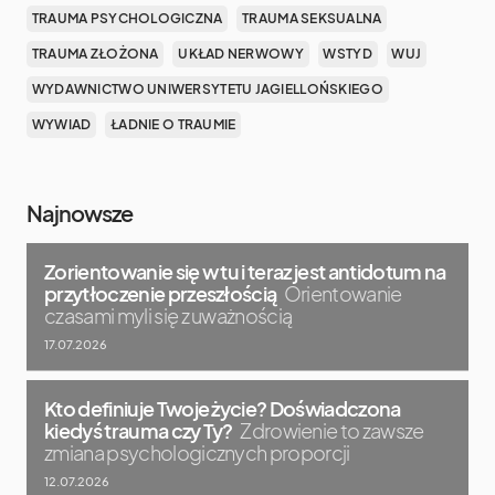
TRAUMA PSYCHOLOGICZNA
TRAUMA SEKSUALNA
TRAUMA ZŁOŻONA
UKŁAD NERWOWY
WSTYD
WUJ
WYDAWNICTWO UNIWERSYTETU JAGIELLOŃSKIEGO
WYWIAD
ŁADNIE O TRAUMIE
Najnowsze
Zorientowanie się w tu i teraz jest antidotum na
przytłoczenie przeszłością
Orientowanie
czasami myli się z uważnością
17.07.2026
Kto definiuje Twoje życie? Doświadczona
kiedyś trauma czy Ty?
Zdrowienie to zawsze
zmiana psychologicznych proporcji
12.07.2026