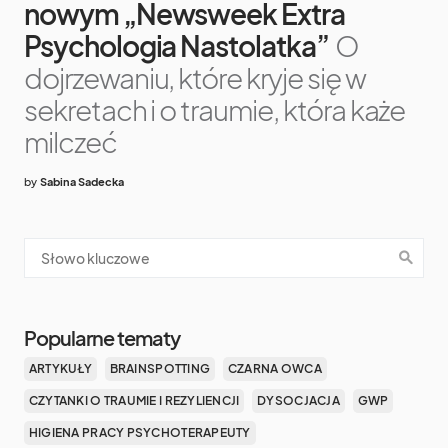
nowym „Newsweek Extra
Psychologia Nastolatka”
O
dojrzewaniu, które kryje się w
sekretach i o traumie, która każe
milczeć
by
Sabina Sadecka
Popularne tematy
ARTYKUŁY
BRAINSPOTTING
CZARNA OWCA
CZYTANKI O TRAUMIE I REZYLIENCJI
DYSOCJACJA
GWP
HIGIENA PRACY PSYCHOTERAPEUTY