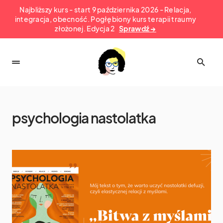
Najbliższy kurs - start 9 października 2026 - Relacja,
integracja, obecność. Pogłębiony kurs terapii traumy
złożonej. Edycja 2
Sprawdź →
psychologia nastolatka