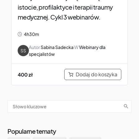
istocie, profilaktyce i terapii traumy
medycznej. Cykl 3 webinarów.
4h30m
Autor
Sabina Sadecka
W
Webinary dla
SS
specjalistów
Dodaj do koszyka
400
zł
Popularne tematy