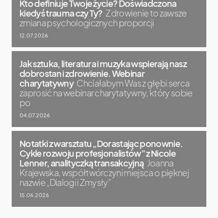
Kto definiuje Twoje życie? Doświadczona
kiedyś trauma czy Ty?
Zdrowienie to zawsze
zmiana psychologicznych proporcji
12.07.2026
Jak sztuka, literatura i muzyka wspierają nasz
dobrostan i zdrowienie. Webinar
charytatywny
Chciałabym Was z głębi serca
zaprosić na webinar charytatywny, który sobie
po
04.07.2026
Notatki z warsztatu „Dorastając ponownie.
Cykle rozwoju profesjonalistów” z Nicole
Lenner, analityczką transakcyjną
Joanna
Krajewska, współtwórczyni miejsca o pięknej
nazwie „Dialogi i Zmysły”
15.06.2026