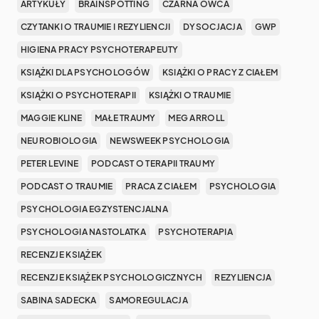
ARTYKUŁY
BRAINSPOTTING
CZARNA OWCA
CZYTANKI O TRAUMIE I REZYLIENCJI
DYSOCJACJA
GWP
HIGIENA PRACY PSYCHOTERAPEUTY
KSIĄŻKI DLA PSYCHOLOGÓW
KSIĄŻKI O PRACY Z CIAŁEM
KSIĄŻKI O PSYCHOTERAPII
KSIĄŻKI O TRAUMIE
MAGGIE KLINE
MAŁE TRAUMY
MEG ARROLL
NEUROBIOLOGIA
NEWSWEEK PSYCHOLOGIA
PETER LEVINE
PODCAST O TERAPII TRAUMY
PODCAST O TRAUMIE
PRACA Z CIAŁEM
PSYCHOLOGIA
PSYCHOLOGIA EGZYSTENCJALNA
PSYCHOLOGIA NASTOLATKA
PSYCHOTERAPIA
RECENZJE KSIĄŻEK
RECENZJE KSIĄŻEK PSYCHOLOGICZNYCH
REZYLIENCJA
SABINA SADECKA
SAMOREGULACJA