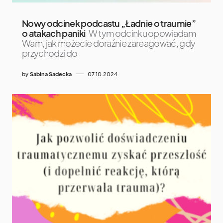
Nowy odcinek podcastu „Ładnie o traumie”
o atakach paniki
W tym odcinku opowiadam
Wam, jak możecie doraźnie zareagować, gdy
przychodzi do
by
Sabina Sadecka
07.10.2024