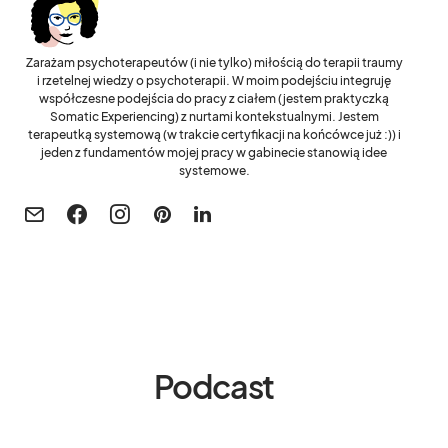
Zarażam psychoterapeutów (i nie tylko) miłością do terapii traumy
i rzetelnej wiedzy o psychoterapii. W moim podejściu integruję
współczesne podejścia do pracy z ciałem (jestem praktyczką
Somatic Experiencing) z nurtami kontekstualnymi. Jestem
terapeutką systemową (w trakcie certyfikacji na końcówce już :)) i
jeden z fundamentów mojej pracy w gabinecie stanowią idee
systemowe.
Podcast