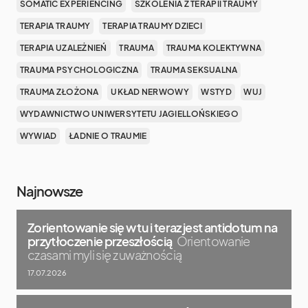
SOMATIC EXPERIENCING
SZKOLENIA Z TERAPII TRAUMY
TERAPIA TRAUMY
TERAPIA TRAUMY DZIECI
TERAPIA UZALEŻNIEŃ
TRAUMA
TRAUMA KOLEKTYWNA
TRAUMA PSYCHOLOGICZNA
TRAUMA SEKSUALNA
TRAUMA ZŁOŻONA
UKŁAD NERWOWY
WSTYD
WUJ
WYDAWNICTWO UNIWERSYTETU JAGIELLOŃSKIEGO
WYWIAD
ŁADNIE O TRAUMIE
Najnowsze
Zorientowanie się w tu i teraz jest antidotum na
przytłoczenie przeszłością
Orientowanie
czasami myli się z uważnością
17.07.2026