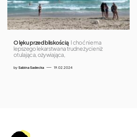
O lęku przed bliskością
I choć nie ma
lepszego lekarstwa na trudne życie niż
otulająca, ożywiająca,
by
Sabina Sadecka
19.02.2024