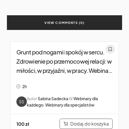
VIEW COMMENTS (0)
Grunt pod nogami i spokój w sercu.
Zdrowienie po przemocowej relacji: w
miłości, w przyjaźni, w pracy. Webinar
dla dosłownie każdego.
2h
Autor
Sabina Sadecka
W
Webinary dla
SS
każdego
,
Webinary dla specjalistów
Dodaj do koszyka
100
zł