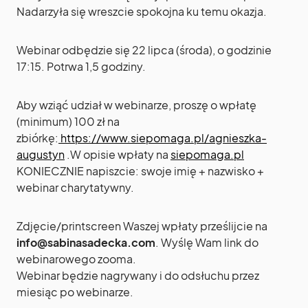
Nadarzyła się wreszcie spokojna ku temu okazja.
Webinar odbędzie się 22 lipca (środa), o godzinie
17:15. Potrwa 1,5 godziny.
Aby wziąć udział w webinarze, proszę o wpłatę
(minimum) 100 zł na
zbiórkę:
https://www.siepomaga.pl/agnieszka-
augustyn
.W opisie wpłaty na
siepomaga.pl
KONIECZNIE napiszcie: swoje imię + nazwisko +
webinar charytatywny.
Zdjęcie/printscreen Waszej wpłaty prześlijcie na
info@sabinasadecka.com
. Wyślę Wam link do
webinarowego zooma.
Webinar będzie nagrywany i do odsłuchu przez
miesiąc po webinarze.