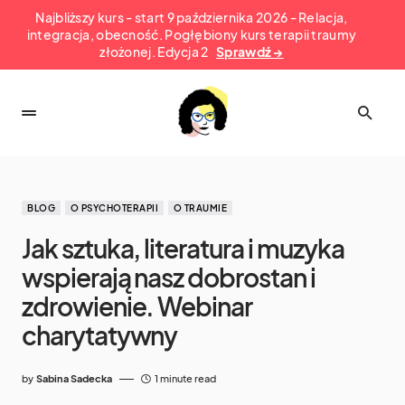
Najbliższy kurs - start 9 października 2026 - Relacja,
integracja, obecność. Pogłębiony kurs terapii traumy
złożonej. Edycja 2
Sprawdź →
BLOG
O PSYCHOTERAPII
O TRAUMIE
Jak sztuka, literatura i muzyka
wspierają nasz dobrostan i
zdrowienie. Webinar
charytatywny
by
Sabina Sadecka
1 minute read