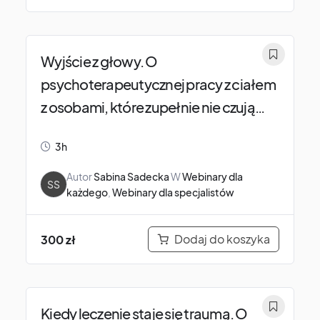
Wyjście z głowy. O
psychoterapeutycznej pracy z ciałem
z osobami, które zupełnie nie czują
swojego ciała.
3h
Autor
Sabina Sadecka
W
Webinary dla
SS
każdego
,
Webinary dla specjalistów
Dodaj do koszyka
300
zł
Kiedy leczenie staje się traumą. O