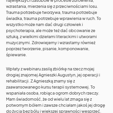
największych zasobów w procesie zdrowienia,
wzrastania, mierzenia się z przeciwnościami losu.
Trauma potrzebuje tworzywa, trauma potrzebuje
świadka, trauma potrzebuje wprawienia w ruch. To
wszystko może nam dać drugi człowiek i
psychoterapia, ale może też dać obcowanie ze
sztuką, z wielkimi dziełami literackimi i utworami
muzycznymi. Zdrowiejemy i wzrastamy również
poprzez tworzenie, pisanie, komponowanie,
śpiewanie.
Wpłaty z webinaru zasilą zbiórkę na rzecz mojej
drogiej znajomej Agnieszki Augustyn, jej operacji i
rehabilitacji. Z Agnieszką znamy się z
zaawansowanego kursu terapii systemowej. To
wspaniała osoba, robiąca ogrom dobrych rzeczy.
Mam świadomość, że od wielu lat zmaga się z
potwornym bólem i zawsze chciałam jakoś jej drogę
do życia bez bólu i większej sprawności wesprzeć.