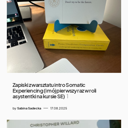
Zapiski z warsztatu intro Somatic
Experiencing (i mój pierwszy raz w roli
asystentki na kursie SE)
1
by
Sabina Sadecka
17.08.2025