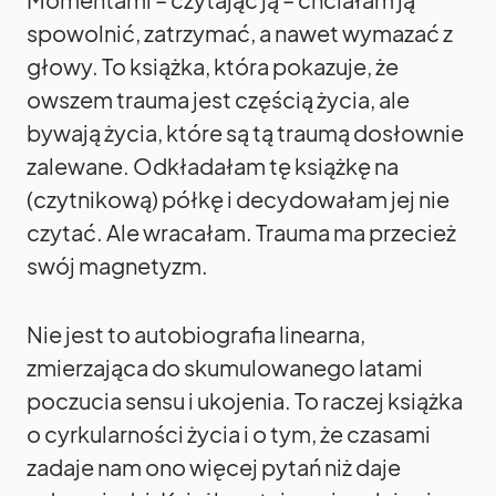
spowolnić, zatrzymać, a nawet wymazać z
głowy. To książka, która pokazuje, że
owszem trauma jest częścią życia, ale
bywają życia, które są tą traumą dosłownie
zalewane. Odkładałam tę książkę na
(czytnikową) półkę i decydowałam jej nie
czytać. Ale wracałam. Trauma ma przecież
swój magnetyzm.
Nie jest to autobiografia linearna,
zmierzająca do skumulowanego latami
poczucia sensu i ukojenia. To raczej książka
o cyrkularności życia i o tym, że czasami
zadaje nam ono więcej pytań niż daje