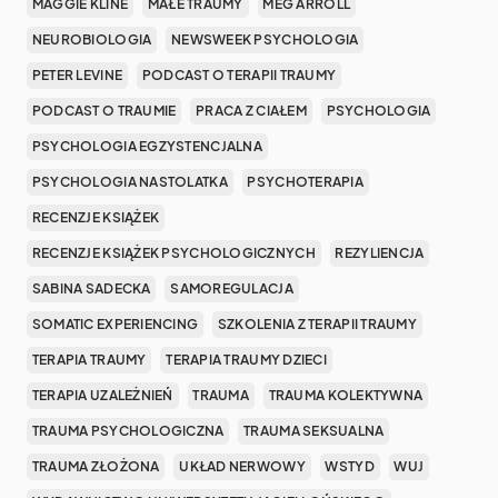
MAGGIE KLINE
MAŁE TRAUMY
MEG ARROLL
NEUROBIOLOGIA
NEWSWEEK PSYCHOLOGIA
PETER LEVINE
PODCAST O TERAPII TRAUMY
PODCAST O TRAUMIE
PRACA Z CIAŁEM
PSYCHOLOGIA
PSYCHOLOGIA EGZYSTENCJALNA
PSYCHOLOGIA NASTOLATKA
PSYCHOTERAPIA
RECENZJE KSIĄŻEK
RECENZJE KSIĄŻEK PSYCHOLOGICZNYCH
REZYLIENCJA
SABINA SADECKA
SAMOREGULACJA
SOMATIC EXPERIENCING
SZKOLENIA Z TERAPII TRAUMY
TERAPIA TRAUMY
TERAPIA TRAUMY DZIECI
TERAPIA UZALEŻNIEŃ
TRAUMA
TRAUMA KOLEKTYWNA
TRAUMA PSYCHOLOGICZNA
TRAUMA SEKSUALNA
TRAUMA ZŁOŻONA
UKŁAD NERWOWY
WSTYD
WUJ