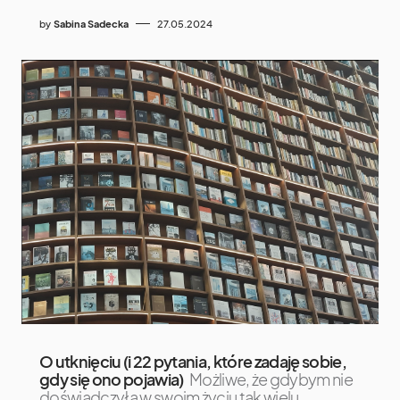
by
Sabina Sadecka
27.05.2024
O utknięciu (i 22 pytania, które zadaję sobie,
gdy się ono pojawia)
Możliwe, że gdybym nie
doświadczyła w swoim życiu tak wielu