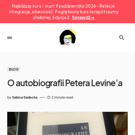
Najbliższy kurs - start 9 października 2026 - Relacja,
integracja, obecność. Pogłębiony kurs terapii traumy
złożonej. Edycja 2
Sprawdź →
BLOG
O autobiografii Petera Levine’a
by
Sabina Sadecka
2 minute read