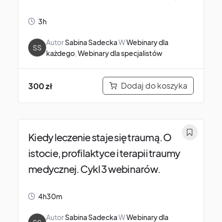
swojego ciała.
3h
Autor
Sabina Sadecka
W
Webinary dla
SS
każdego
,
Webinary dla specjalistów
Dodaj do koszyka
300
zł
Kiedy leczenie staje się traumą. O
istocie, profilaktyce i terapii traumy
medycznej. Cykl 3 webinarów.
4h30m
Autor
Sabina Sadecka
W
Webinary dla