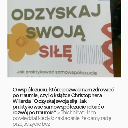
O współczuciu, które pozwala nam zdrowieć
po traumie, czyli o książce Christophera
Willarda “Odzyskaj swoją siłę. Jak
praktykować samowspółczucie i dbać o
rozwój po traumie”
>Thich Nhat Hahn
powiedział kiedyś: Zakładanie, że damy radę
przejść życie bez