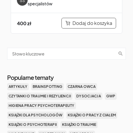
SS
specjalistów
Dodaj do koszyka
400
zł
Popularne tematy
ARTYKUŁY
BRAINSPOTTING
CZARNA OWCA
CZYTANKI O TRAUMIE I REZYLIENCJI
DYSOCJACJA
GWP
HIGIENA PRACY PSYCHOTERAPEUTY
KSIĄŻKI DLA PSYCHOLOGÓW
KSIĄŻKI O PRACY Z CIAŁEM
KSIĄŻKI O PSYCHOTERAPII
KSIĄŻKI O TRAUMIE