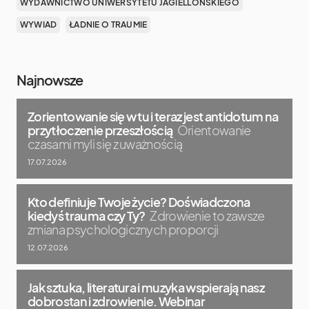
WYDAWNICTWO UNIWERSYTETU JAGIELLOŃSKIEGO
WYWIAD
ŁADNIE O TRAUMIE
Najnowsze
Zorientowanie się w tu i teraz jest antidotum na
przytłoczenie przeszłością
Orientowanie
czasami myli się z uważnością
17.07.2026
Kto definiuje Twoje życie? Doświadczona
kiedyś trauma czy Ty?
Zdrowienie to zawsze
zmiana psychologicznych proporcji
12.07.2026
Jak sztuka, literatura i muzyka wspierają nasz
dobrostan i zdrowienie. Webinar