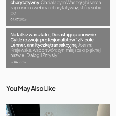
charytatywny
Chciałabym Was z głębi serca
zaprosić na webinar charytatywny, który sobie
po
04.07.2026
Notatki z warsztatu „Dorastając ponownie.
Cykle rozwoju profesjonalistów” z Nicole
Lenner, analityczką transakcyjną
Joanna
Krajewska, współtwórczyni miejsca o pięknej
nazwie „Dialogi i Zmysły”
15.06.2026
You May Also Like