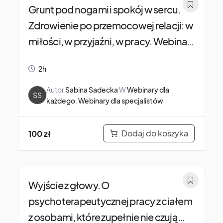
Grunt pod nogami i spokój w sercu.
Zdrowienie po przemocowej relacji: w
miłości, w przyjaźni, w pracy. Webinar
dla dosłownie każdego.
2h
Autor
Sabina Sadecka
W
Webinary dla
SS
każdego
,
Webinary dla specjalistów
Dodaj do koszyka
100
zł
Wyjście z głowy. O
psychoterapeutycznej pracy z ciałem
z osobami, które zupełnie nie czują