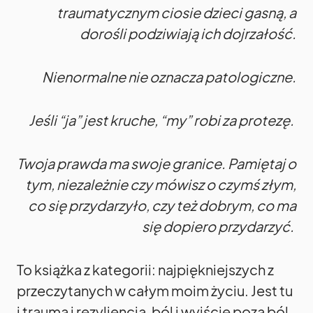
traumatycznym ciosie dzieci gasną, a
dorośli podziwiają ich dojrzałość.
Nienormalne nie oznacza patologiczne.
Jeśli “ja” jest kruche, “my” robi za protezę.
Twoja prawda ma swoje granice. Pamiętaj o
tym, niezależnie czy mówisz o czymś złym,
co się przydarzyło, czy też dobrym, co ma
się dopiero przydarzyć.
To książka z kategorii: najpiękniejszych z
przeczytanych w całym moim życiu. Jest tu
i trauma i rezyliencja, ból i wyjście poza ból,