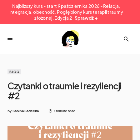
Najbliższy kurs - start 9 października 2026 - Relacja,
integracja, obecność. Pogłębiony kurs terapii traumy
złożonej. Edycja 2
Sprawdź →
BLOG
Czytanki o traumie i rezyliencji
#2
by
Sabina Sadecka
7 minute read