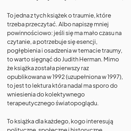
To jedna z tych książek o traumie, które
trzeba przeczytać. Albo napiszę mniej
powinnościowo: jeśli się ma mało czasu na
czytanie, a potrzebuje się esencji,
pogłębienia i osadzenia w temacie traumy,
to warto sięgnąć do Judith Herman. Mimo
że książka została pierwszy raz
opublikowana w 1992 (uzupełniona w 1997),
to jest to lektura która nadal ma sporo do
wniesienia do kolektywnego
terapeutycznego światopoglądu.
To książka dla każdego, kogo interesują
polityczne, społeczne i historyczne