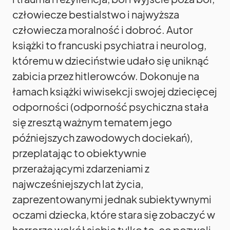
człowiecze bestialstwo i najwyższa
człowiecza moralność i dobroć. Autor
książki to francuski psychiatra i neurolog,
któremu w dzieciństwie udało się uniknąć
zabicia przez hitlerowców. Dokonuje na
łamach książki wiwisekcji swojej dziecięcej
odporności (odporność psychiczna stała
się zresztą ważnym tematem jego
późniejszych zawodowych dociekań),
przeplatając to obiektywnie
przerażającymi zdarzeniami z
najwcześniejszych lat życia,
zaprezentowanymi jednak subiektywnymi
oczami dziecka, które stara się zobaczyć w
horrorze wokół siebie tylko to, co pozwoli