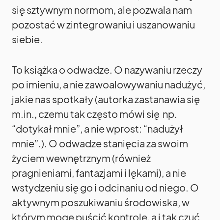
się sztywnym normom, ale pozwala nam
pozostać w zintegrowaniu i uszanowaniu
siebie.
To książka o odwadze. O nazywaniu rzeczy
po imieniu, a nie zawoalowywaniu nadużyć,
jakie nas spotkały (autorka zastanawia się
m.in., czemu tak często mówi się np.
“dotykał mnie”, a nie wprost: “nadużył
mnie”.). O odwadze stanięcia za swoim
życiem wewnętrznym (również
pragnieniami, fantazjami i lękami), a nie
wstydzeniu się go i odcinaniu od niego. O
aktywnym poszukiwaniu środowiska, w
którym mogę puścić kontrolę, a i tak czuć