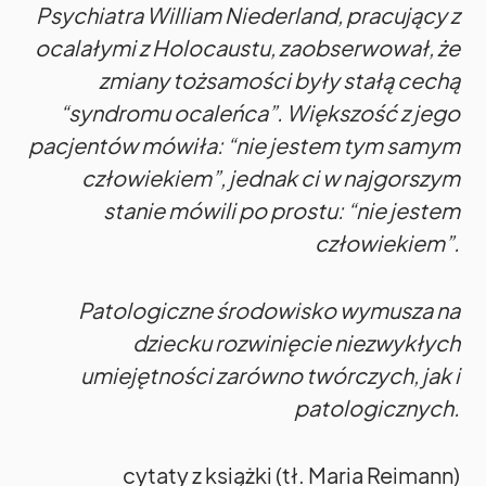
Psychiatra William Niederland, pracujący z
ocalałymi z Holocaustu, zaobserwował, że
zmiany tożsamości były stałą cechą
“syndromu ocaleńca”. Większość z jego
pacjentów mówiła: “nie jestem tym samym
człowiekiem”, jednak ci w najgorszym
stanie mówili po prostu: “nie jestem
człowiekiem”.
Patologiczne środowisko wymusza na
dziecku rozwinięcie niezwykłych
umiejętności zarówno twórczych, jak i
patologicznych.
cytaty z książki (tł. Maria Reimann)