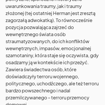
uwarunkowania traumy, jak i traumy
złożonej (tej ostatniej Herman jest zresztą
zagorzałą adwokatką). To równocześnie
pozycja pozwalająca zajrzeć do
wewnętrznego świata osób
straumatyzowanych, do ich konfliktów
wewnętrznych, impasów, emocjonalnej
szamotaniny, która staje się oczywista, gdy
osadzamy ją w kontekście ich przeżyć.
Zawiera świadectwa osób, które
doświadczyły terroru wojennego,
politycznego, uchodźczego, ale też terroru
bardzo powszechnego i nadal
przemilczywanego – terroru przemocy
domowej.