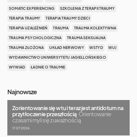
SOMATIC EXPERIENCING
SZKOLENIA Z TERAPII TRAUMY
TERAPIA TRAUMY
TERAPIA TRAUMY DZIECI
TERAPIA UZALEŻNIEŃ
TRAUMA
TRAUMA KOLEKTYWNA
TRAUMA PSYCHOLOGICZNA
TRAUMA SEKSUALNA
TRAUMA ZŁOŻONA
UKŁAD NERWOWY
WSTYD
WUJ
WYDAWNICTWO UNIWERSYTETU JAGIELLOŃSKIEGO
WYWIAD
ŁADNIE O TRAUMIE
Najnowsze
Zorientowanie się w tu i teraz jest antidotum na
przytłoczenie przeszłością
Orientowanie
czasami myli się z uważnością
17.07.2026