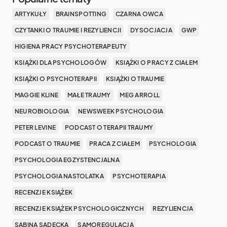
ARTYKUŁY
BRAINSPOTTING
CZARNA OWCA
CZYTANKI O TRAUMIE I REZYLIENCJI
DYSOCJACJA
GWP
HIGIENA PRACY PSYCHOTERAPEUTY
KSIĄŻKI DLA PSYCHOLOGÓW
KSIĄŻKI O PRACY Z CIAŁEM
KSIĄŻKI O PSYCHOTERAPII
KSIĄŻKI O TRAUMIE
MAGGIE KLINE
MAŁE TRAUMY
MEG ARROLL
NEUROBIOLOGIA
NEWSWEEK PSYCHOLOGIA
PETER LEVINE
PODCAST O TERAPII TRAUMY
PODCAST O TRAUMIE
PRACA Z CIAŁEM
PSYCHOLOGIA
PSYCHOLOGIA EGZYSTENCJALNA
PSYCHOLOGIA NASTOLATKA
PSYCHOTERAPIA
RECENZJE KSIĄŻEK
RECENZJE KSIĄŻEK PSYCHOLOGICZNYCH
REZYLIENCJA
SABINA SADECKA
SAMOREGULACJA