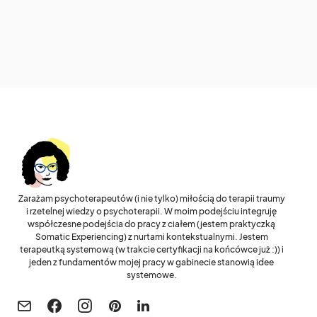
Zarażam psychoterapeutów (i nie tylko) miłością do terapii traumy
i rzetelnej wiedzy o psychoterapii. W moim podejściu integruję
współczesne podejścia do pracy z ciałem (jestem praktyczką
Somatic Experiencing) z nurtami kontekstualnymi. Jestem
terapeutką systemową (w trakcie certyfikacji na końcówce już :)) i
jeden z fundamentów mojej pracy w gabinecie stanowią idee
systemowe.