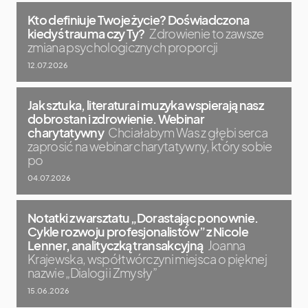
Kto definiuje Twoje życie? Doświadczona
kiedyś trauma czy Ty?
Zdrowienie to zawsze
zmiana psychologicznych proporcji
12.07.2026
Jak sztuka, literatura i muzyka wspierają nasz
dobrostan i zdrowienie. Webinar
charytatywny
Chciałabym Was z głębi serca
zaprosić na webinar charytatywny, który sobie
po
04.07.2026
Notatki z warsztatu „Dorastając ponownie.
Cykle rozwoju profesjonalistów” z Nicole
Lenner, analityczką transakcyjną
Joanna
Krajewska, współtwórczyni miejsca o pięknej
nazwie „Dialogi i Zmysły”
15.06.2026