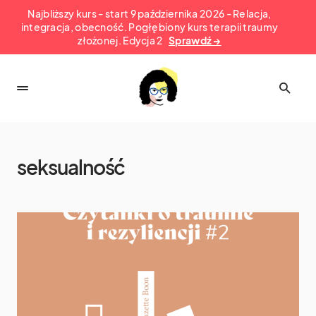
Najbliższy kurs - start 9 października 2026 - Relacja,
integracja, obecność. Pogłębiony kurs terapii traumy
złożonej. Edycja 2
Sprawdź →
seksualność