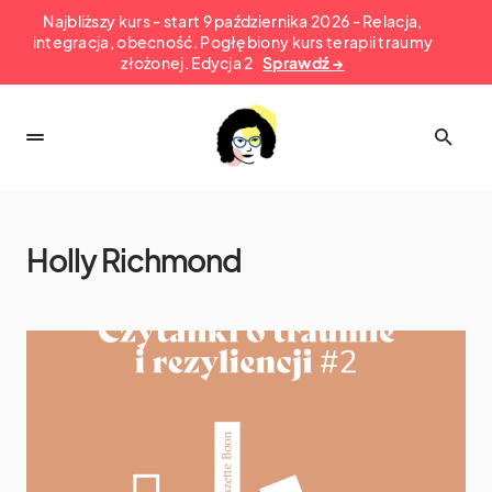
Najbliższy kurs - start 9 października 2026 - Relacja,
integracja, obecność. Pogłębiony kurs terapii traumy
złożonej. Edycja 2
Sprawdź →
Holly Richmond