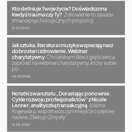
Kto definiuje Twoje życie? Doświadczona
kiedyś trauma czy Ty?
Zdrowienie to zawsze
zmiana psychologicznych proporcji
12.07.2026
Jak sztuka, literatura i muzyka wspierają nasz
dobrostan i zdrowienie. Webinar
charytatywny
Chciałabym Was z głębi serca
zaprosić na webinar charytatywny, który sobie
po
04.07.2026
Notatki z warsztatu „Dorastając ponownie.
Cykle rozwoju profesjonalistów” z Nicole
Lenner, analityczką transakcyjną
Joanna
Krajewska, współtwórczyni miejsca o pięknej
nazwie „Dialogi i Zmysły”
15.06.2026