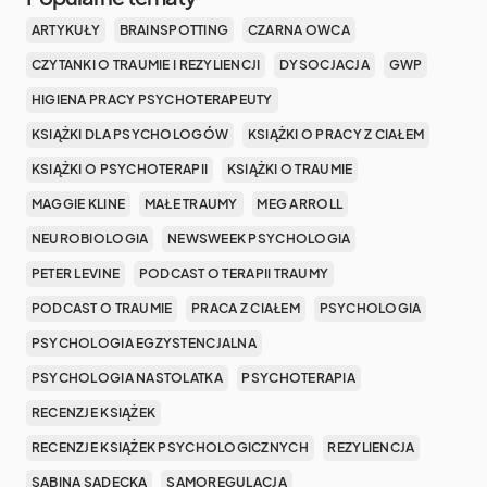
ARTYKUŁY
BRAINSPOTTING
CZARNA OWCA
CZYTANKI O TRAUMIE I REZYLIENCJI
DYSOCJACJA
GWP
HIGIENA PRACY PSYCHOTERAPEUTY
KSIĄŻKI DLA PSYCHOLOGÓW
KSIĄŻKI O PRACY Z CIAŁEM
KSIĄŻKI O PSYCHOTERAPII
KSIĄŻKI O TRAUMIE
MAGGIE KLINE
MAŁE TRAUMY
MEG ARROLL
NEUROBIOLOGIA
NEWSWEEK PSYCHOLOGIA
PETER LEVINE
PODCAST O TERAPII TRAUMY
PODCAST O TRAUMIE
PRACA Z CIAŁEM
PSYCHOLOGIA
PSYCHOLOGIA EGZYSTENCJALNA
PSYCHOLOGIA NASTOLATKA
PSYCHOTERAPIA
RECENZJE KSIĄŻEK
RECENZJE KSIĄŻEK PSYCHOLOGICZNYCH
REZYLIENCJA
SABINA SADECKA
SAMOREGULACJA