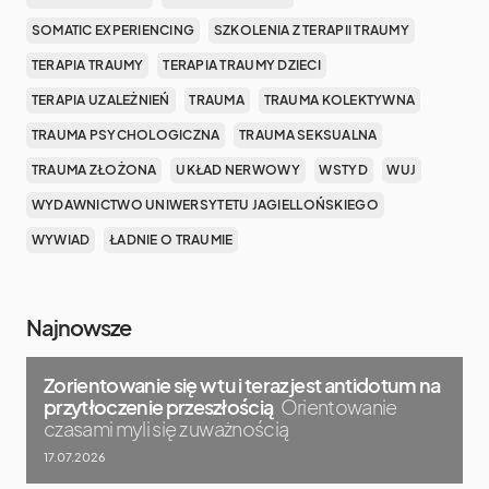
SOMATIC EXPERIENCING
SZKOLENIA Z TERAPII TRAUMY
TERAPIA TRAUMY
TERAPIA TRAUMY DZIECI
TERAPIA UZALEŻNIEŃ
TRAUMA
TRAUMA KOLEKTYWNA
TRAUMA PSYCHOLOGICZNA
TRAUMA SEKSUALNA
TRAUMA ZŁOŻONA
UKŁAD NERWOWY
WSTYD
WUJ
WYDAWNICTWO UNIWERSYTETU JAGIELLOŃSKIEGO
WYWIAD
ŁADNIE O TRAUMIE
Najnowsze
Zorientowanie się w tu i teraz jest antidotum na
przytłoczenie przeszłością
Orientowanie
czasami myli się z uważnością
17.07.2026