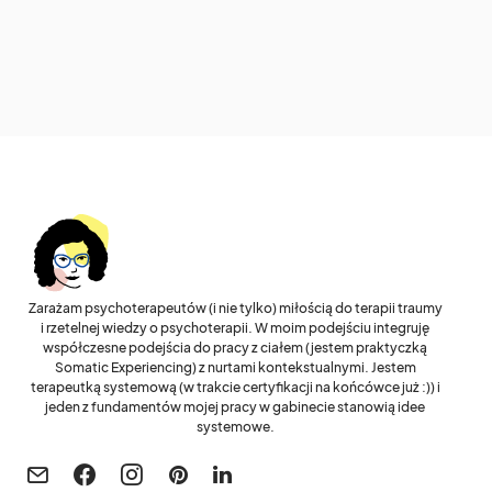
Zarażam psychoterapeutów (i nie tylko) miłością do terapii traumy
i rzetelnej wiedzy o psychoterapii. W moim podejściu integruję
współczesne podejścia do pracy z ciałem (jestem praktyczką
Somatic Experiencing) z nurtami kontekstualnymi. Jestem
terapeutką systemową (w trakcie certyfikacji na końcówce już :)) i
jeden z fundamentów mojej pracy w gabinecie stanowią idee
systemowe.