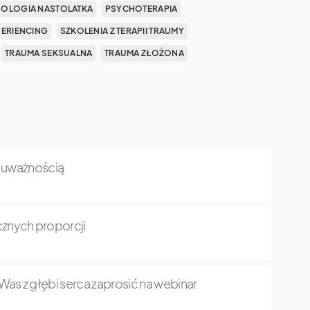
OLOGIA NASTOLATKA
PSYCHOTERAPIA
PERIENCING
SZKOLENIA Z TERAPII TRAUMY
TRAUMA SEKSUALNA
TRAUMA ZŁOŻONA
z uważnością
znych proporcji
as z głębi serca zaprosić na webinar