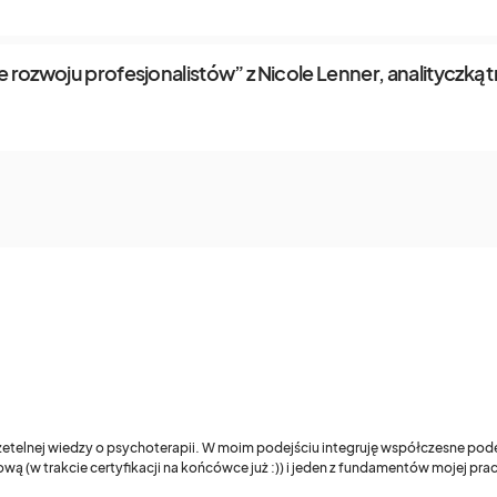
 rozwoju profesjonalistów” z Nicole Lenner, analityczką 
 rzetelnej wiedzy o psychoterapii. W moim podejściu integruję współczesne pod
wą (w trakcie certyfikacji na końcówce już :)) i jeden z fundamentów mojej pr