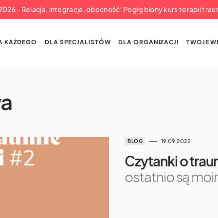
a 2026 - Relacja, integracja, obecność. Pogłębiony kurs terapii tra
A KAŻDEGO
DLA SPECJALISTÓW
DLA ORGANIZACJI
TWOJE W
wa
19.09.2022
BLOG
Czytanki o traum
ostatnio są mo