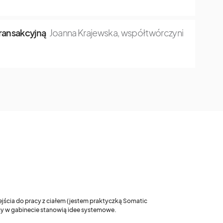
transakcyjną
Joanna Krajewska, współtwórczyni
ejścia do pracy z ciałem (jestem praktyczką Somatic
acy w gabinecie stanowią idee systemowe.