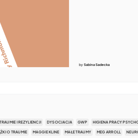
by
Sabina Sadecka
TRAUMIE I REZYLIENCJI
DYSOCJACJA
GWP
HIGIENA PRACY PSYCH
ĄŻKI O TRAUMIE
MAGGIE KLINE
MAŁE TRAUMY
MEG ARROLL
NEUR