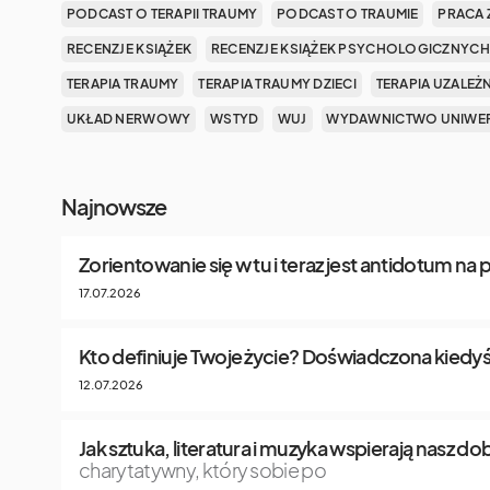
PODCAST O TERAPII TRAUMY
PODCAST O TRAUMIE
PRACA 
RECENZJE KSIĄŻEK
RECENZJE KSIĄŻEK PSYCHOLOGICZNYCH
TERAPIA TRAUMY
TERAPIA TRAUMY DZIECI
TERAPIA UZALEŻ
UKŁAD NERWOWY
WSTYD
WUJ
WYDAWNICTWO UNIWER
Najnowsze
Zorientowanie się w tu i teraz jest antidotum na
17.07.2026
Kto definiuje Twoje życie? Doświadczona kiedyś
12.07.2026
Jak sztuka, literatura i muzyka wspierają nasz 
charytatywny, który sobie po