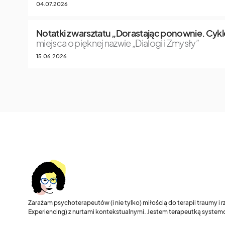
04.07.2026
Notatki z warsztatu „Dorastając ponownie. Cykle
miejsca o pięknej nazwie „Dialogi i Zmysły”
15.06.2026
Zarażam psychoterapeutów (i nie tylko) miłością do terapii traumy i
Experiencing) z nurtami kontekstualnymi. Jestem terapeutką systemo