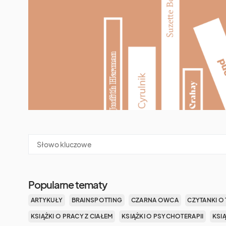
Popularne tematy
ARTYKUŁY
BRAINSPOTTING
CZARNA OWCA
CZYTANKI O 
KSIĄŻKI O PRACY Z CIAŁEM
KSIĄŻKI O PSYCHOTERAPII
KSI