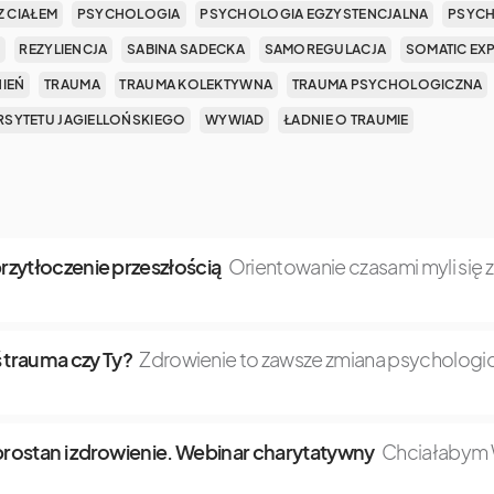
Z CIAŁEM
PSYCHOLOGIA
PSYCHOLOGIA EGZYSTENCJALNA
PSYCH
REZYLIENCJA
SABINA SADECKA
SAMOREGULACJA
SOMATIC EX
NIEŃ
TRAUMA
TRAUMA KOLEKTYWNA
TRAUMA PSYCHOLOGICZNA
SYTETU JAGIELLOŃSKIEGO
WYWIAD
ŁADNIE O TRAUMIE
 przytłoczenie przeszłością
Orientowanie czasami myli się 
 trauma czy Ty?
Zdrowienie to zawsze zmiana psychologic
dobrostan i zdrowienie. Webinar charytatywny
Chciałabym W