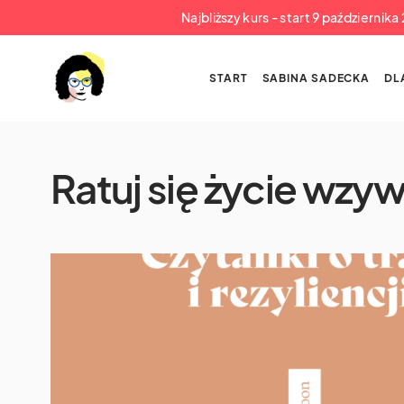
Najbliższy kurs - start 9 październik
START
SABINA SADECKA
DL
Ratuj się życie wzy