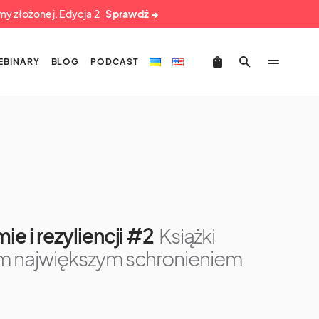
umy złożonej. Edycja 2
Sprawdź →
EBINARY
BLOG
PODCAST
ie i rezyliencji #2
Książki
im największym schronieniem