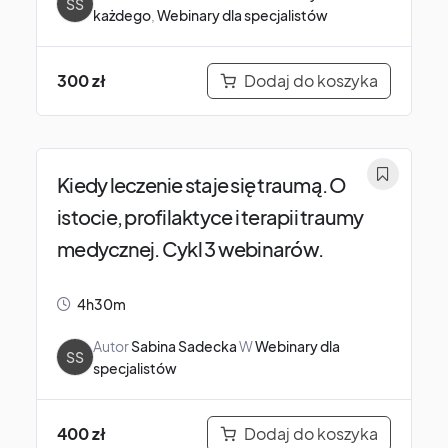
SS
każdego
,
Webinary dla specjalistów
Dodaj do koszyka
300
zł
Kiedy leczenie staje się traumą. O
istocie, profilaktyce i terapii traumy
medycznej. Cykl 3 webinarów.
4h30m
Autor
Sabina Sadecka
W
Webinary dla
SS
specjalistów
Dodaj do koszyka
400
zł