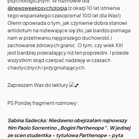
psychologicznym. W rozmowie dla
@newsweekpsychologia
(z okazji 10 lat istnienia
tego wspaniałego czasopisma! 100 lat dla Was!)
Glenn opowiada o tym, jak czynienie dobra stanowi
antidotum na rozlewające się zło, jak bardzo pomaga
nam w przetrwaniu najgorszego duchowość i
zachowanie zdrowych granic. O tym, czy wiek XXI
jest bardziej przerażający niż ten poprzedni. I przede
wszystkim skąd czerpać nadzieję w czasach
chaotycznych i przygniatających.
Zapraszam Was do lektury
.
PS Poniżej fragment rozmowy:
Sabina Sadecka: Niedawno obejrzałam najnowszy
film Paolo Sorrentino „Bogini Parthenope”. W jednej
ze scen studentka – tytułowa Parthenope – pyta