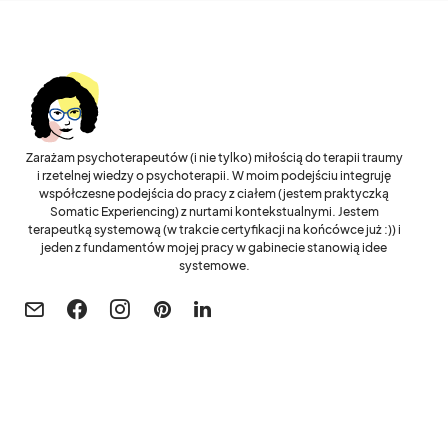
Zarażam psychoterapeutów (i nie tylko) miłością do terapii traumy
i rzetelnej wiedzy o psychoterapii. W moim podejściu integruję
współczesne podejścia do pracy z ciałem (jestem praktyczką
Somatic Experiencing) z nurtami kontekstualnymi. Jestem
terapeutką systemową (w trakcie certyfikacji na końcówce już :)) i
jeden z fundamentów mojej pracy w gabinecie stanowią idee
systemowe.