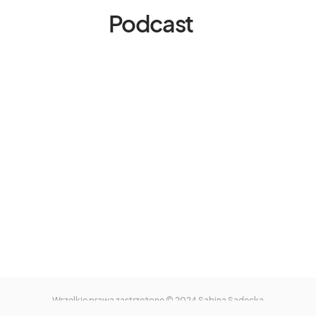
Podcast
Wszelkie prawa zastrzeżone © 2024
Sabina Sadecka