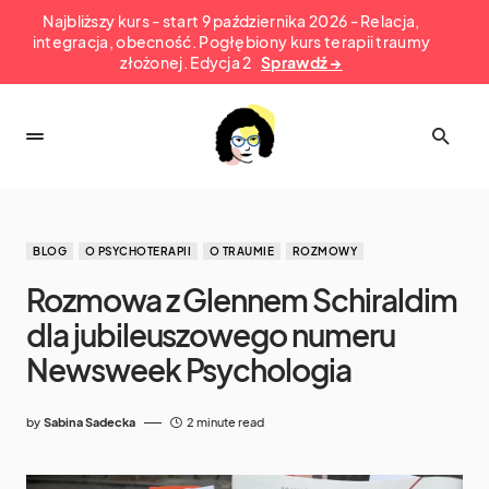
Najbliższy kurs - start 9 października 2026 - Relacja,
integracja, obecność. Pogłębiony kurs terapii traumy
złożonej. Edycja 2
Sprawdź →
BLOG
O PSYCHOTERAPII
O TRAUMIE
ROZMOWY
Rozmowa z Glennem Schiraldim
dla jubileuszowego numeru
Newsweek Psychologia
by
Sabina Sadecka
2 minute read