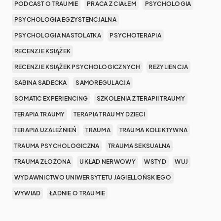
PODCAST O TRAUMIE
PRACA Z CIAŁEM
PSYCHOLOGIA
PSYCHOLOGIA EGZYSTENCJALNA
PSYCHOLOGIA NASTOLATKA
PSYCHOTERAPIA
RECENZJE KSIĄŻEK
RECENZJE KSIĄŻEK PSYCHOLOGICZNYCH
REZYLIENCJA
SABINA SADECKA
SAMOREGULACJA
SOMATIC EXPERIENCING
SZKOLENIA Z TERAPII TRAUMY
TERAPIA TRAUMY
TERAPIA TRAUMY DZIECI
TERAPIA UZALEŻNIEŃ
TRAUMA
TRAUMA KOLEKTYWNA
TRAUMA PSYCHOLOGICZNA
TRAUMA SEKSUALNA
TRAUMA ZŁOŻONA
UKŁAD NERWOWY
WSTYD
WUJ
WYDAWNICTWO UNIWERSYTETU JAGIELLOŃSKIEGO
WYWIAD
ŁADNIE O TRAUMIE