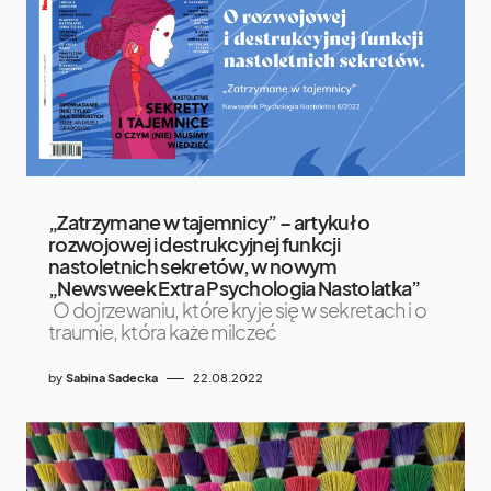
„Zatrzymane w tajemnicy” – artykuł o
rozwojowej i destrukcyjnej funkcji
nastoletnich sekretów, w nowym
„Newsweek Extra Psychologia Nastolatka”
O dojrzewaniu, które kryje się w sekretach i o
traumie, która każe milczeć
by
Sabina Sadecka
22.08.2022