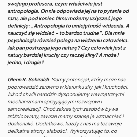
swojego profesora, czym właściwie jest
antropologia. On nie odpowiada jej na to pytanie od
razu, ale pod koniec filmu możemy usłyszeć jego
definicję: „Antropologia to umiejętność widzenia. A
nauczyć się widzieć – to bardzo trudne”. Dla mnie
psychologia również polega na widzeniu człowieka.
Jak pan postrzega jego naturę? Czy człowiek jest z
natury bardziej kruchy czy raczej silny? A może i
jedno, i drugie?
Glenn R. Schiraldi
: Mamy potencjał, który może nas
poprowadzić zarówno w kierunku siły, jak i kruchości.
Już od chwili narodzin dysponujemy wewnętrznymi
mechanizmami sprzyjającymi rozwojowi i
samorealizacji. Choć zakres tych zasobów bywa
zróżnicowany, zawsze mamy szansę je wzmacniać i
doskonalić. Dodatkowo, każdy z nas ma też swoje
delikatne strony, słabości. Wykorzystując to, co