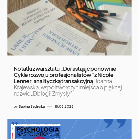
Notatki z warsztatu „Dorastając ponownie.
Cykle rozwoju profesjonalistów” z Nicole
Lenner, analityczką transakcyjną
Joanna
Krajewska, współtwórczyni miejsca o pięknej
nazwie „Dialogi i Zmysły”
by
Sabina Sadecka
15.06.2026