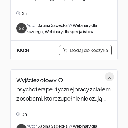
dla dosłownie każdego.
2h
Autor
Sabina Sadecka
W
Webinary dla
SS
każdego
,
Webinary dla specjalistów
Dodaj do koszyka
100
zł
Wyjście z głowy. O
psychoterapeutycznej pracy z ciałem
z osobami, które zupełnie nie czują
swojego ciała.
3h
Autor
Sabina Sadecka
W
Webinary dla