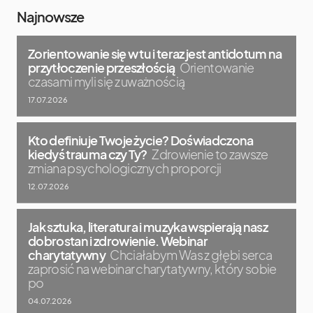
Najnowsze
Zorientowanie się w tu i teraz jest antidotum na
przytłoczenie przeszłością
Orientowanie
czasami myli się z uważnością
17.07.2026
Kto definiuje Twoje życie? Doświadczona
kiedyś trauma czy Ty?
Zdrowienie to zawsze
zmiana psychologicznych proporcji
12.07.2026
Jak sztuka, literatura i muzyka wspierają nasz
dobrostan i zdrowienie. Webinar
charytatywny
Chciałabym Was z głębi serca
zaprosić na webinar charytatywny, który sobie
po
04.07.2026