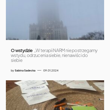
O wstydzie
„W terapii NARM nie postrzegamy
wstydu, odrzucenia siebie, nienawiści do
siebie
by
Sabina Sadecka
09.01.2024