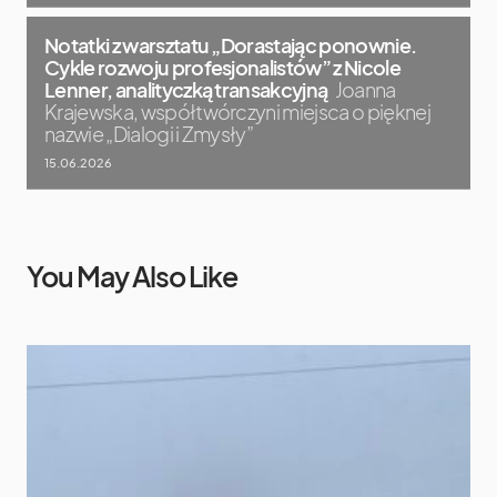
Notatki z warsztatu „Dorastając ponownie.
Cykle rozwoju profesjonalistów” z Nicole
Lenner, analityczką transakcyjną
Joanna
Krajewska, współtwórczyni miejsca o pięknej
nazwie „Dialogi i Zmysły”
15.06.2026
You May Also Like