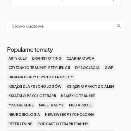
Popularne tematy
ARTYKUŁY
BRAINSPOTTING
CZARNA OWCA
CZYTANKI O TRAUMIE I REZYLIENCJI
DYSOCJACJA
GWP
HIGIENA PRACY PSYCHOTERAPEUTY
KSIĄŻKI DLA PSYCHOLOGÓW
KSIĄŻKI O PRACY Z CIAŁEM
KSIĄŻKI O PSYCHOTERAPII
KSIĄŻKI O TRAUMIE
MAGGIE KLINE
MAŁE TRAUMY
MEG ARROLL
NEUROBIOLOGIA
NEWSWEEK PSYCHOLOGIA
PETER LEVINE
PODCAST O TERAPII TRAUMY