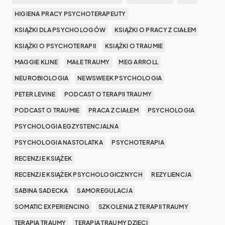
HIGIENA PRACY PSYCHOTERAPEUTY
KSIĄŻKI DLA PSYCHOLOGÓW
KSIĄŻKI O PRACY Z CIAŁEM
KSIĄŻKI O PSYCHOTERAPII
KSIĄŻKI O TRAUMIE
MAGGIE KLINE
MAŁE TRAUMY
MEG ARROLL
NEUROBIOLOGIA
NEWSWEEK PSYCHOLOGIA
PETER LEVINE
PODCAST O TERAPII TRAUMY
PODCAST O TRAUMIE
PRACA Z CIAŁEM
PSYCHOLOGIA
PSYCHOLOGIA EGZYSTENCJALNA
PSYCHOLOGIA NASTOLATKA
PSYCHOTERAPIA
RECENZJE KSIĄŻEK
RECENZJE KSIĄŻEK PSYCHOLOGICZNYCH
REZYLIENCJA
SABINA SADECKA
SAMOREGULACJA
SOMATIC EXPERIENCING
SZKOLENIA Z TERAPII TRAUMY
TERAPIA TRAUMY
TERAPIA TRAUMY DZIECI