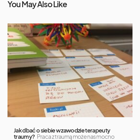
You May Also Like
Jak dbać o siebie w zawodzie terapeuty
traumy?
Praca z traumą może nas mocno