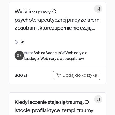
Wyjście z głowy. O
psychoterapeutycznej pracy z ciałem
z osobami, które zupełnie nie czują
swojego ciała.
3h
Autor
Sabina Sadecka
W
Webinary dla
SS
każdego
,
Webinary dla specjalistów
Dodaj do koszyka
300
zł
Kiedy leczenie staje się traumą. O
istocie, profilaktyce i terapii traumy