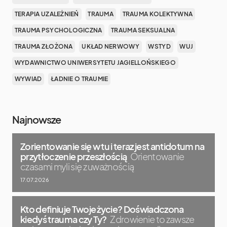
TERAPIA UZALEŻNIEŃ
TRAUMA
TRAUMA KOLEKTYWNA
TRAUMA PSYCHOLOGICZNA
TRAUMA SEKSUALNA
TRAUMA ZŁOŻONA
UKŁAD NERWOWY
WSTYD
WUJ
WYDAWNICTWO UNIWERSYTETU JAGIELLOŃSKIEGO
WYWIAD
ŁADNIE O TRAUMIE
Najnowsze
Zorientowanie się w tu i teraz jest antidotum na
przytłoczenie przeszłością
Orientowanie
czasami myli się z uważnością
17.07.2026
Kto definiuje Twoje życie? Doświadczona
kiedyś trauma czy Ty?
Zdrowienie to zawsze