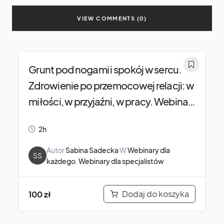
VIEW COMMENTS (0)
Grunt pod nogami i spokój w sercu.
Zdrowienie po przemocowej relacji: w
miłości, w przyjaźni, w pracy. Webinar
dla dosłownie każdego.
2h
Autor
Sabina Sadecka
W
Webinary dla
SS
każdego
,
Webinary dla specjalistów
Dodaj do koszyka
100
zł