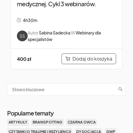
medycznej. Cykl 3 webinarów.
4h30m
Autor
Sabina Sadecka
W
Webinary dla
SS
specjalistów
Dodaj do koszyka
400
zł
Popularne tematy
ARTYKUŁY
BRAINSPOTTING
CZARNA OWCA
CZYTANKI O TRAUMIE I REZYLIENCJI
DYSOCJACJA
GWP