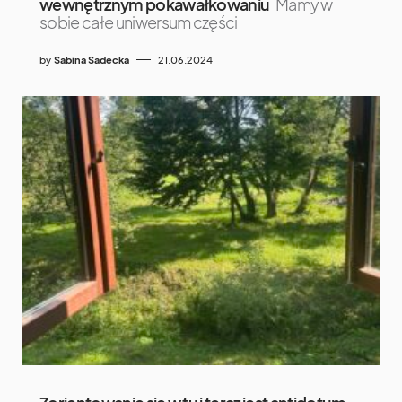
wewnętrznym pokawałkowaniu
Mamy w
sobie całe uniwersum części
by
Sabina Sadecka
21.06.2024