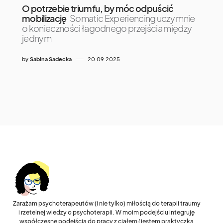
O potrzebie triumfu, by móc odpuścić
mobilizację
Somatic Experiencing uczy mnie
o konieczności łagodnego przejścia między
jednym
by
Sabina Sadecka
20.09.2025
Zarażam psychoterapeutów (i nie tylko) miłością do terapii traumy
i rzetelnej wiedzy o psychoterapii. W moim podejściu integruję
współczesne podejścia do pracy z ciałem (jestem praktyczką