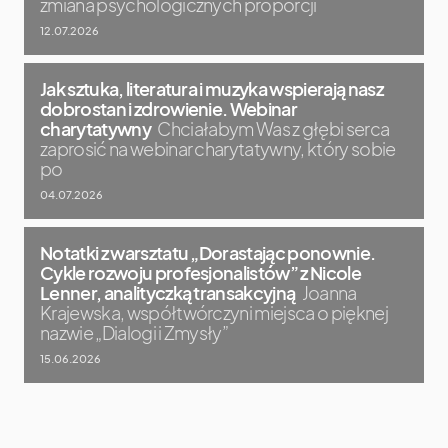
zmiana psychologicznych proporcji
12.07.2026
Jak sztuka, literatura i muzyka wspierają nasz
dobrostan i zdrowienie. Webinar
charytatywny
Chciałabym Was z głębi serca
zaprosić na webinar charytatywny, który sobie
po
04.07.2026
Notatki z warsztatu „Dorastając ponownie.
Cykle rozwoju profesjonalistów” z Nicole
Lenner, analityczką transakcyjną
Joanna
Krajewska, współtwórczyni miejsca o pięknej
nazwie „Dialogi i Zmysły”
15.06.2026