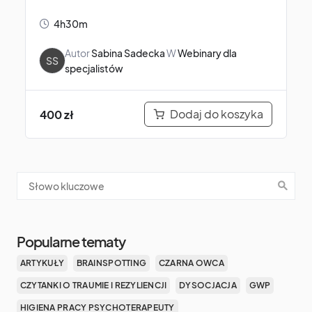
4h30m
Autor
Sabina Sadecka
W
Webinary dla
SS
specjalistów
Dodaj do koszyka
400
zł
Popularne tematy
ARTYKUŁY
BRAINSPOTTING
CZARNA OWCA
CZYTANKI O TRAUMIE I REZYLIENCJI
DYSOCJACJA
GWP
HIGIENA PRACY PSYCHOTERAPEUTY