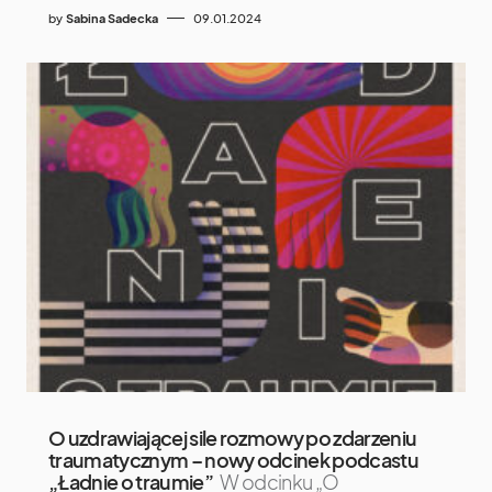
by
Sabina Sadecka
09.01.2024
O uzdrawiającej sile rozmowy po zdarzeniu
traumatycznym – nowy odcinek podcastu
„Ładnie o traumie”
W odcinku „O