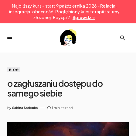
Najbliższy kurs - start 9 października 2026 - Relacja,
integracja, obecność. Pogłębiony kurs terapii traumy
złożonej. Edycja 2
Sprawdź →
BLOG
o zagłuszaniu dostępu do
samego siebie
by
Sabina Sadecka
1 minute read