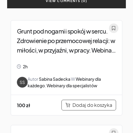
VIEW COMMENTS (0)
Grunt pod nogami i spokój w sercu.
Zdrowienie po przemocowej relacji: w
miłości, w przyjaźni, w pracy. Webinar
dla dosłownie każdego.
2h
Autor
Sabina Sadecka
W
Webinary dla
SS
każdego
,
Webinary dla specjalistów
Dodaj do koszyka
100
zł