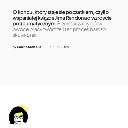
O końcu, który staje się początkiem, czyli o
wspaniałej książce Jima Rendona o wzroście
potraumatycznym
Przeistaczamy ból w
owoce pracy twórczej i ten proces bardzo
skutecznie
by
Sabina Sadecka
05.05.2024