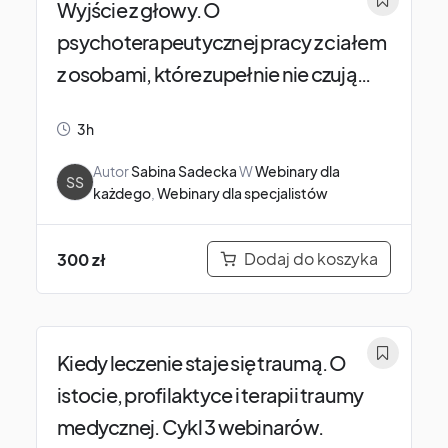
Wyjście z głowy. O
psychoterapeutycznej pracy z ciałem
z osobami, które zupełnie nie czują
swojego ciała.
3h
Autor
Sabina Sadecka
W
Webinary dla
SS
każdego
,
Webinary dla specjalistów
Dodaj do koszyka
300
zł
Kiedy leczenie staje się traumą. O
istocie, profilaktyce i terapii traumy
medycznej. Cykl 3 webinarów.