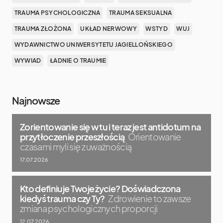
TRAUMA PSYCHOLOGICZNA
TRAUMA SEKSUALNA
TRAUMA ZŁOŻONA
UKŁAD NERWOWY
WSTYD
WUJ
WYDAWNICTWO UNIWERSYTETU JAGIELLOŃSKIEGO
WYWIAD
ŁADNIE O TRAUMIE
Najnowsze
Zorientowanie się w tu i teraz jest antidotum na
przytłoczenie przeszłością
Orientowanie
czasami myli się z uważnością
17.07.2026
Kto definiuje Twoje życie? Doświadczona
kiedyś trauma czy Ty?
Zdrowienie to zawsze
zmiana psychologicznych proporcji
12.07.2026