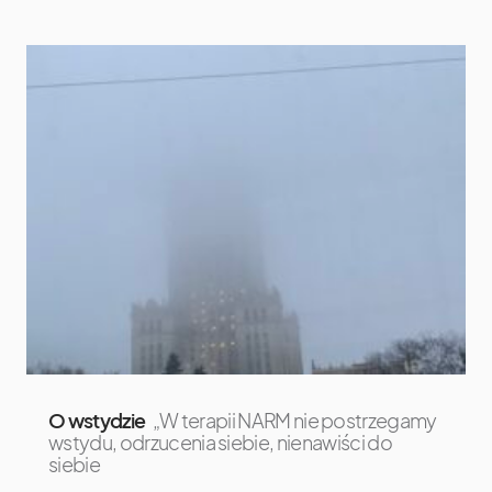
O wstydzie
„W terapii NARM nie postrzegamy
wstydu, odrzucenia siebie, nienawiści do
siebie