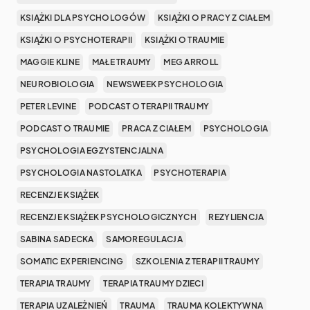
KSIĄŻKI DLA PSYCHOLOGÓW
KSIĄŻKI O PRACY Z CIAŁEM
KSIĄŻKI O PSYCHOTERAPII
KSIĄŻKI O TRAUMIE
MAGGIE KLINE
MAŁE TRAUMY
MEG ARROLL
NEUROBIOLOGIA
NEWSWEEK PSYCHOLOGIA
PETER LEVINE
PODCAST O TERAPII TRAUMY
PODCAST O TRAUMIE
PRACA Z CIAŁEM
PSYCHOLOGIA
PSYCHOLOGIA EGZYSTENCJALNA
PSYCHOLOGIA NASTOLATKA
PSYCHOTERAPIA
RECENZJE KSIĄŻEK
RECENZJE KSIĄŻEK PSYCHOLOGICZNYCH
REZYLIENCJA
SABINA SADECKA
SAMOREGULACJA
SOMATIC EXPERIENCING
SZKOLENIA Z TERAPII TRAUMY
TERAPIA TRAUMY
TERAPIA TRAUMY DZIECI
TERAPIA UZALEŻNIEŃ
TRAUMA
TRAUMA KOLEKTYWNA