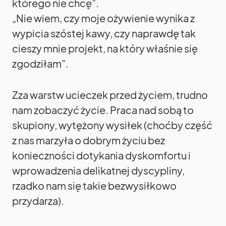
którego nie chcę”.
„Nie wiem, czy moje ożywienie wynika z
wypicia szóstej kawy, czy naprawdę tak
cieszy mnie projekt, na który właśnie się
zgodziłam”.
Zza warstw ucieczek przed życiem, trudno
nam zobaczyć życie. Praca nad sobą to
skupiony, wytężony wysiłek (choćby część
z nas marzyła o dobrym życiu bez
konieczności dotykania dyskomfortu i
wprowadzenia delikatnej dyscypliny,
rzadko nam się takie bezwysiłkowo
przydarza).