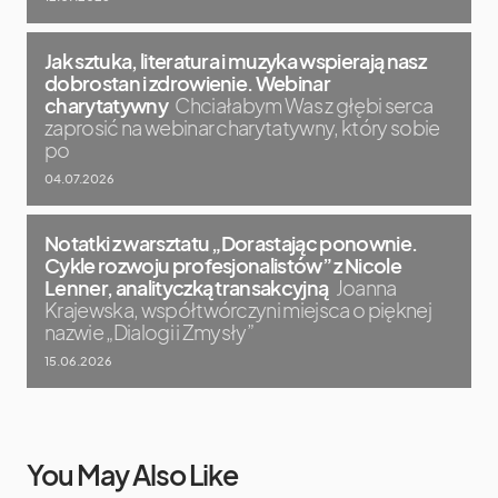
Jak sztuka, literatura i muzyka wspierają nasz
dobrostan i zdrowienie. Webinar
charytatywny
Chciałabym Was z głębi serca
zaprosić na webinar charytatywny, który sobie
po
04.07.2026
Notatki z warsztatu „Dorastając ponownie.
Cykle rozwoju profesjonalistów” z Nicole
Lenner, analityczką transakcyjną
Joanna
Krajewska, współtwórczyni miejsca o pięknej
nazwie „Dialogi i Zmysły”
15.06.2026
You May Also Like