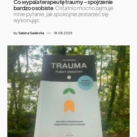
Co wypala terapeutę traumy – spojrzenie
bardzo osobiste
Ostatnio mocno zajmuje
mnie pytanie, jak spokojnie zestarzeć się
wykonując
by
Sabina Sadecka
18.08.2025