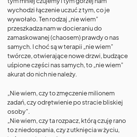
tym mniej czujemy i tym gorzej nam
wychodzi łączenie uczuć z tym, co je
wywołało. Ten rodzaj „nie wiem”
przeszkadza nam w docieraniu do
zamaskowanej (chaosem) prawdy o nas
samych. I choć są w terapii „nie wiem”
twórcze, otwierające nowe drzwi, budzące
uśpione części nas samych, to „nie wiem”
akurat do nich nie należy.
„Nie wiem, czy to zmęczenie milionem
zadań, czy odrętwienie po stracie bliskiej
osoby”.
„Nie wiem, czy ta rozpacz, którą czuję rano
to z niedospania, czy z utknięcia w życiu,