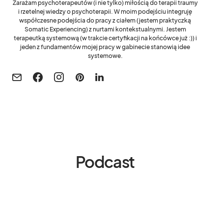
Zarażam psychoterapeutów (i nie tylko) miłością do terapii traumy
i rzetelnej wiedzy o psychoterapii. W moim podejściu integruję
współczesne podejścia do pracy z ciałem (jestem praktyczką
Somatic Experiencing) z nurtami kontekstualnymi. Jestem
terapeutką systemową (w trakcie certyfikacji na końcówce już :)) i
jeden z fundamentów mojej pracy w gabinecie stanowią idee
systemowe.
Podcast