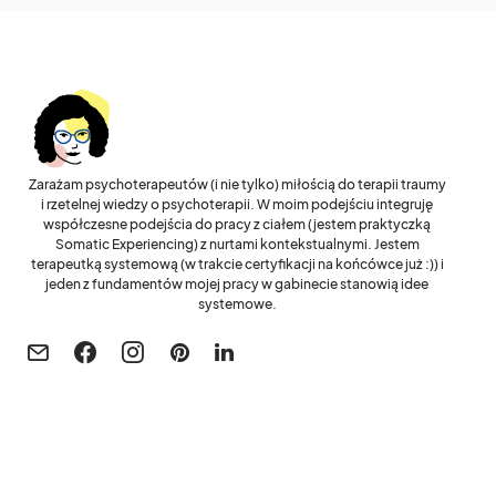
Zarażam psychoterapeutów (i nie tylko) miłością do terapii traumy
i rzetelnej wiedzy o psychoterapii. W moim podejściu integruję
współczesne podejścia do pracy z ciałem (jestem praktyczką
Somatic Experiencing) z nurtami kontekstualnymi. Jestem
terapeutką systemową (w trakcie certyfikacji na końcówce już :)) i
jeden z fundamentów mojej pracy w gabinecie stanowią idee
systemowe.