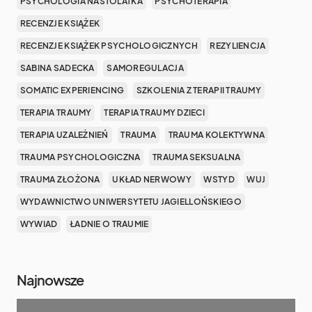
PSYCHOLOGIA NASTOLATKA
PSYCHOTERAPIA
RECENZJE KSIĄŻEK
RECENZJE KSIĄŻEK PSYCHOLOGICZNYCH
REZYLIENCJA
SABINA SADECKA
SAMOREGULACJA
SOMATIC EXPERIENCING
SZKOLENIA Z TERAPII TRAUMY
TERAPIA TRAUMY
TERAPIA TRAUMY DZIECI
TERAPIA UZALEŻNIEŃ
TRAUMA
TRAUMA KOLEKTYWNA
TRAUMA PSYCHOLOGICZNA
TRAUMA SEKSUALNA
TRAUMA ZŁOŻONA
UKŁAD NERWOWY
WSTYD
WUJ
WYDAWNICTWO UNIWERSYTETU JAGIELLOŃSKIEGO
WYWIAD
ŁADNIE O TRAUMIE
Najnowsze