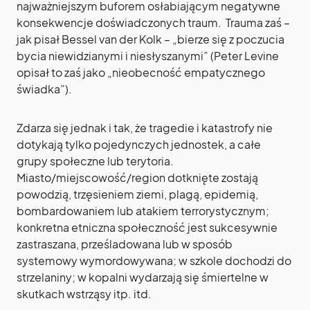
najważniejszym buforem osłabiającym negatywne
konsekwencje doświadczonych traum. Trauma zaś –
jak pisał Bessel van der Kolk – „bierze się z poczucia
bycia niewidzianymi i niesłyszanymi” (Peter Levine
opisał to zaś jako „nieobecność empatycznego
świadka”).
Zdarza się jednak i tak, że tragedie i katastrofy nie
dotykają tylko pojedynczych jednostek, a całe
grupy społeczne lub terytoria.
Miasto/miejscowość/region dotknięte zostają
powodzią, trzęsieniem ziemi, plagą, epidemią,
bombardowaniem lub atakiem terrorystycznym;
konkretna etniczna społeczność jest sukcesywnie
zastraszana, prześladowana lub w sposób
systemowy wymordowywana; w szkole dochodzi do
strzelaniny; w kopalni wydarzają się śmiertelne w
skutkach wstrząsy itp. itd.