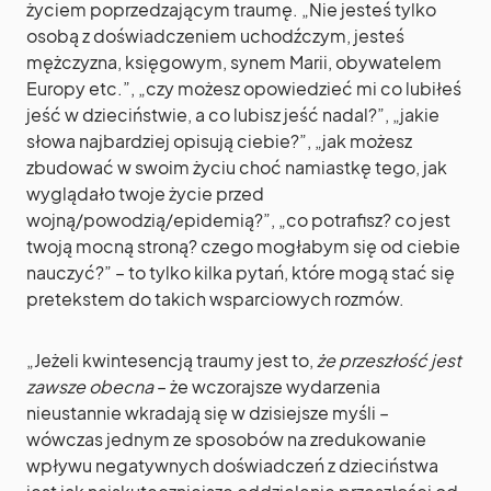
życiem poprzedzającym traumę. „Nie jesteś tylko
osobą z doświadczeniem uchodźczym, jesteś
mężczyzna, księgowym, synem Marii, obywatelem
Europy etc.”, „czy możesz opowiedzieć mi co lubiłeś
jeść w dzieciństwie, a co lubisz jeść nadal?”, „jakie
słowa najbardziej opisują ciebie?”, „jak możesz
zbudować w swoim życiu choć namiastkę tego, jak
wyglądało twoje życie przed
wojną/powodzią/epidemią?”, „co potrafisz? co jest
twoją mocną stroną? czego mogłabym się od ciebie
nauczyć?” – to tylko kilka pytań, które mogą stać się
pretekstem do takich wsparciowych rozmów.
„Jeżeli kwintesencją traumy jest to,
że przeszłość jest
zawsze obecna
– że wczorajsze wydarzenia
nieustannie wkradają się w dzisiejsze myśli –
wówczas jednym ze sposobów na zredukowanie
wpływu negatywnych doświadczeń z dzieciństwa