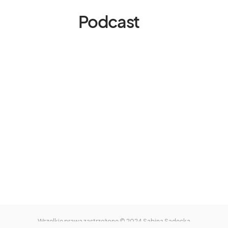
Podcast
Wszelkie prawa zastrzeżone © 2024
Sabina Sadecka