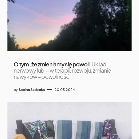
O tym, że zmieniamy się powoli
Układ
nerwowy lubi – w terapii, rozwoju, zmianie
nawyków – powolność
by
Sabina Sadecka
20.05.2024