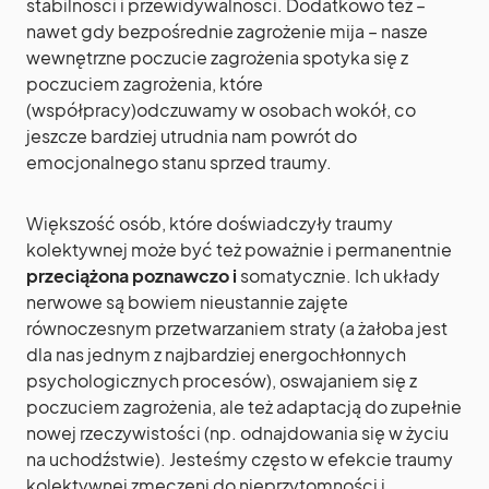
stabilności i przewidywalności. Dodatkowo też –
nawet gdy bezpośrednie zagrożenie mija – nasze
wewnętrzne poczucie zagrożenia spotyka się z
poczuciem zagrożenia, które
(współpracy)odczuwamy w osobach wokół, co
jeszcze bardziej utrudnia nam powrót do
emocjonalnego stanu sprzed traumy.
Większość osób, które doświadczyły traumy
kolektywnej może być też poważnie i permanentnie
przeciążona poznawczo i
somatycznie. Ich układy
nerwowe są bowiem nieustannie zajęte
równoczesnym przetwarzaniem straty (a żałoba jest
dla nas jednym z najbardziej energochłonnych
psychologicznych procesów), oswajaniem się z
poczuciem zagrożenia, ale też adaptacją do zupełnie
nowej rzeczywistości (np. odnajdowania się w życiu
na uchodźstwie). Jesteśmy często w efekcie traumy
kolektywnej zmęczeni do nieprzytomności i