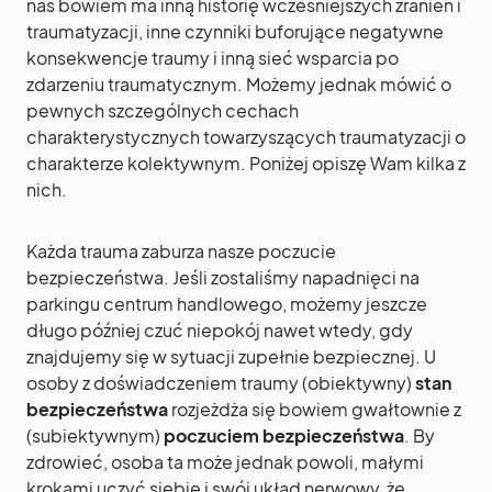
nas bowiem ma inną historię wcześniejszych zranień i
traumatyzacji, inne czynniki buforujące negatywne
konsekwencje traumy i inną sieć wsparcia po
zdarzeniu traumatycznym. Możemy jednak mówić o
pewnych szczególnych cechach
charakterystycznych towarzyszących traumatyzacji o
charakterze kolektywnym. Poniżej opiszę Wam kilka z
nich.
Każda trauma zaburza nasze poczucie
bezpieczeństwa. Jeśli zostaliśmy napadnięci na
parkingu centrum handlowego, możemy jeszcze
długo później czuć niepokój nawet wtedy, gdy
znajdujemy się w sytuacji zupełnie bezpiecznej. U
osoby z doświadczeniem traumy (obiektywny)
stan
bezpieczeństwa
rozjeżdża się bowiem gwałtownie z
(subiektywnym)
poczuciem bezpieczeństwa
. By
zdrowieć, osoba ta może jednak powoli, małymi
krokami uczyć siebie i swój układ nerwowy, że