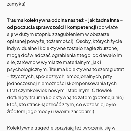
zamyka).
Trauma kolektywna odcina nas też – jak żadna inna –
od poczucia sprawczości i kompetencj
i (co wiąże
się w dużym stopniu z zagubieniem w obszarze
opisanej powyżej tożsamości). Osoby, których życie
indywidualne i kolektywne zostało nagle zburzone,
mogą doświadczać ograbienia z tego, co dawało im
siłę, zarówno w wymiarze materialnym, jak i
psychologicznym. Trauma kolektywna to szereg utrat
– fizycznych, społecznych, emocjonalnych, przy
jednoczesnej niemożności skompensowania tych
utrat czymkolwiek nowym i stabilnym. Człowiek
dotknięty traumą kolektywną to zatem (potencjalnie)
ktoś, kto stracił łączność z tym, co wcześniej było
źródłem jego mocy (i swoimi zasobami).
Kolektywne tragedie sprzyjają też tworzeniu się w