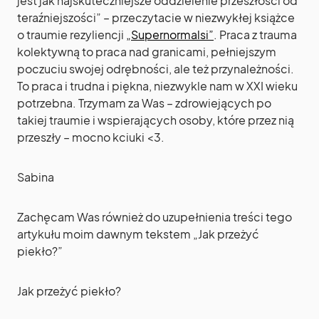
jest jak najskuteczniejsze oddzielenie przeszłości od
teraźniejszości” – przeczytacie w niezwykłej książce
o traumie rezyliencji
„Supernormalsi”
. Praca z trauma
kolektywną to praca nad granicami, pełniejszym
poczuciu swojej odrębności, ale też przynależności.
To praca i trudna i piękna, niezwykle nam w XXI wieku
potrzebna. Trzymam za Was – zdrowiejących po
takiej traumie i wspierających osoby, które przez nią
przeszły – mocno kciuki <3.
Sabina
Zachęcam Was również do uzupełnienia treści tego
artykułu moim dawnym tekstem „Jak przeżyć
piekło?”
Jak przeżyć piekło?