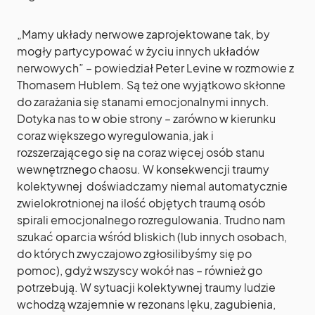
„Mamy układy nerwowe zaprojektowane tak, by
mogły partycypować w życiu innych układów
nerwowych” – powiedział Peter Levine w rozmowie z
Thomasem Hublem. Są też one wyjątkowo skłonne
do zarażania się stanami emocjonalnymi innych.
Dotyka nas to w obie strony – zarówno w kierunku
coraz większego wyregulowania, jak i
rozszerzającego się na coraz więcej osób stanu
wewnętrznego chaosu. W konsekwencji traumy
kolektywnej doświadczamy niemal automatycznie
zwielokrotnionej na ilość objętych traumą osób
spirali emocjonalnego rozregulowania. Trudno nam
szukać oparcia wśród bliskich (lub innych osobach,
do których zwyczajowo zgłosilibyśmy się po
pomoc), gdyż wszyscy wokół nas – również go
potrzebują. W sytuacji kolektywnej traumy ludzie
wchodzą wzajemnie w rezonans lęku, zagubienia,