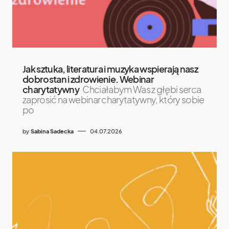
Jak sztuka, literatura i muzyka wspierają nasz
dobrostan i zdrowienie. Webinar
charytatywny
Chciałabym Was z głębi serca
zaprosić na webinar charytatywny, który sobie
po
by
Sabina Sadecka
04.07.2026