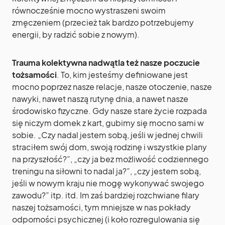
równocześnie mocno wystraszeni swoim
zmęczeniem (przecież tak bardzo potrzebujemy
energii, by radzić sobie z nowym).
Trauma kolektywna nadwątla też nasze poczucie
tożsamości
. To, kim jesteśmy definiowane jest
mocno poprzez nasze relacje, nasze otoczenie, nasze
nawyki, nawet naszą rutynę dnia, a nawet nasze
środowisko fizyczne. Gdy nasze stare życie rozpada
się niczym domek z kart, gubimy się mocno sami w
sobie. „Czy nadal jestem sobą, jeśli w jednej chwili
straciłem swój dom, swoją rodzinę i wszystkie plany
na przyszłość?”, „czy ja bez możliwość codziennego
treningu na siłowni to nadal ja?”, „czy jestem sobą,
jeśli w nowym kraju nie mogę wykonywać swojego
zawodu?” itp. itd. Im zaś bardziej rozchwiane filary
naszej tożsamości, tym mniejsze w nas pokłady
odporności psychicznej (i koło rozregulowania się