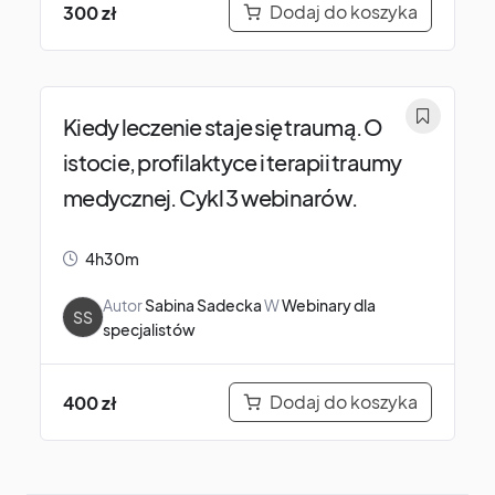
Dodaj do koszyka
300
zł
Kiedy leczenie staje się traumą. O
istocie, profilaktyce i terapii traumy
medycznej. Cykl 3 webinarów.
4h30m
Autor
Sabina Sadecka
W
Webinary dla
SS
specjalistów
Dodaj do koszyka
400
zł