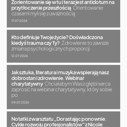
Zorientowanie się w tu i teraz jest antidotum na
przytłoczenie przeszłością
Orientowanie
czasami myli się z uważnością
17.07.2026
Kto definiuje Twoje życie? Doświadczona
kiedyś trauma czy Ty?
Zdrowienie to zawsze
zmiana psychologicznych proporcji
12.07.2026
Jak sztuka, literatura i muzyka wspierają nasz
dobrostan i zdrowienie. Webinar
charytatywny
Chciałabym Was z głębi serca
zaprosić na webinar charytatywny, który sobie
po
04.07.2026
Notatki z warsztatu „Dorastając ponownie.
Cykle rozwoju profesjonalistów” z Nicole