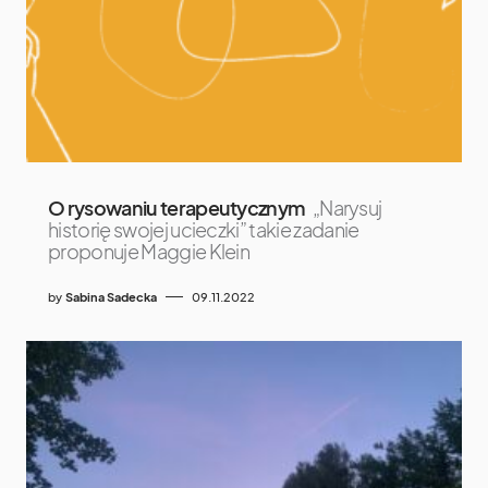
O rysowaniu terapeutycznym
„Narysuj
historię swojej ucieczki” takie zadanie
proponuje Maggie Klein
by
Sabina Sadecka
09.11.2022