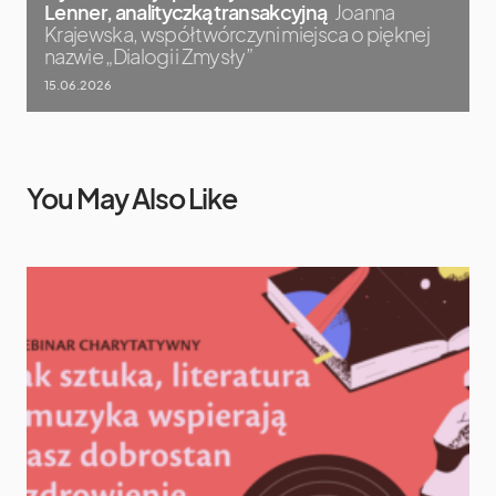
Lenner, analityczką transakcyjną
Joanna
Krajewska, współtwórczyni miejsca o pięknej
nazwie „Dialogi i Zmysły”
15.06.2026
You May Also Like