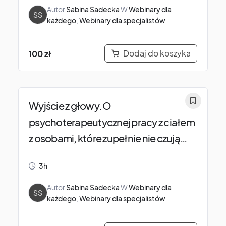
Autor
Sabina Sadecka
W
Webinary dla
SS
każdego
,
Webinary dla specjalistów
Dodaj do koszyka
100
zł
Wyjście z głowy. O
psychoterapeutycznej pracy z ciałem
z osobami, które zupełnie nie czują
swojego ciała.
3h
Autor
Sabina Sadecka
W
Webinary dla
SS
każdego
,
Webinary dla specjalistów