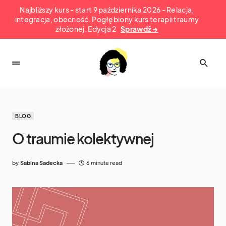
Najbliższy kurs - start 9 października 2026 - Relacja,
integracja, obecność. Pogłębiony kurs terapii traumy
złożonej. Edycja 2
Sprawdź →
BLOG
O traumie kolektywnej
by
Sabina Sadecka
6 minute read