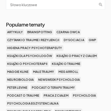
Popularne tematy
ARTYKUŁY
BRAINSPOTTING
CZARNA OWCA
CZYTANKI O TRAUMIE I REZYLIENCJI
DYSOCJACJA
GWP
HIGIENA PRACY PSYCHOTERAPEUTY
KSIĄŻKI DLA PSYCHOLOGÓW
KSIĄŻKI O PRACY Z CIAŁEM
KSIĄŻKI O PSYCHOTERAPII
KSIĄŻKI O TRAUMIE
MAGGIE KLINE
MAŁE TRAUMY
MEG ARROLL
NEUROBIOLOGIA
NEWSWEEK PSYCHOLOGIA
PETER LEVINE
PODCAST O TERAPII TRAUMY
PODCAST O TRAUMIE
PRACA Z CIAŁEM
PSYCHOLOGIA
PSYCHOLOGIA EGZYSTENCJALNA