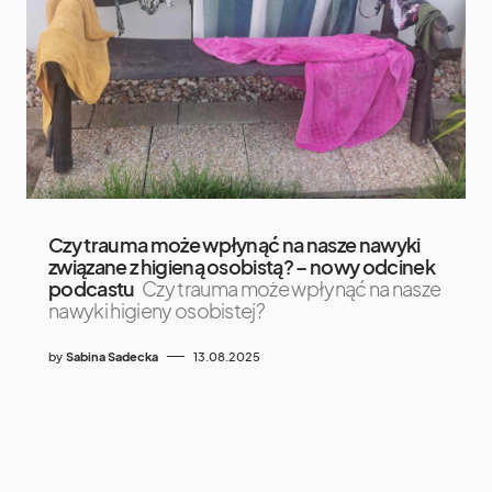
Czy trauma może wpłynąć na nasze nawyki
związane z higieną osobistą? – nowy odcinek
podcastu
Czy trauma może wpłynąć na nasze
nawyki higieny osobistej?
by
Sabina Sadecka
13.08.2025