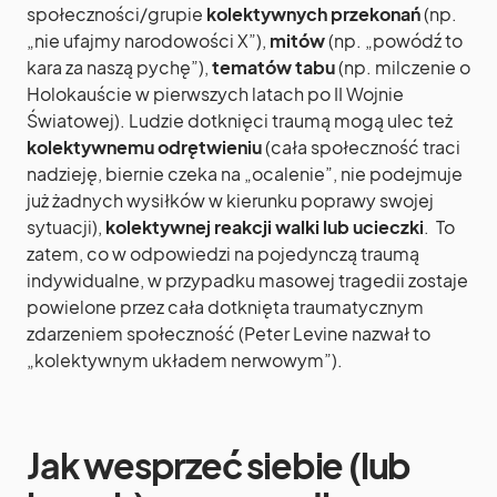
społeczności/grupie
kolektywnych przekonań
(np.
„nie ufajmy narodowości X”),
mitów
(np. „powódź to
kara za naszą pychę”),
tematów tabu
(np. milczenie o
Holokauście w pierwszych latach po II Wojnie
Światowej). Ludzie dotknięci traumą mogą ulec też
kolektywnemu odrętwieniu
(cała społeczność traci
nadzieję, biernie czeka na „ocalenie”, nie podejmuje
już żadnych wysiłków w kierunku poprawy swojej
sytuacji),
kolektywnej reakcji walki lub ucieczki
. To
zatem, co w odpowiedzi na pojedynczą traumą
indywidualne, w przypadku masowej tragedii zostaje
powielone przez cała dotknięta traumatycznym
zdarzeniem społeczność (Peter Levine nazwał to
„kolektywnym układem nerwowym”).
Jak wesprzeć siebie (lub