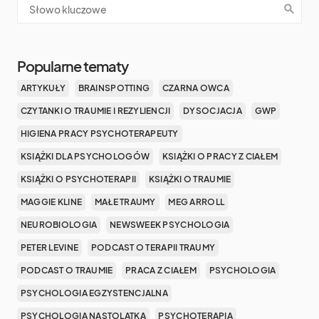
Popularne tematy
ARTYKUŁY
BRAINSPOTTING
CZARNA OWCA
CZYTANKI O TRAUMIE I REZYLIENCJI
DYSOCJACJA
GWP
HIGIENA PRACY PSYCHOTERAPEUTY
KSIĄŻKI DLA PSYCHOLOGÓW
KSIĄŻKI O PRACY Z CIAŁEM
KSIĄŻKI O PSYCHOTERAPII
KSIĄŻKI O TRAUMIE
MAGGIE KLINE
MAŁE TRAUMY
MEG ARROLL
NEUROBIOLOGIA
NEWSWEEK PSYCHOLOGIA
PETER LEVINE
PODCAST O TERAPII TRAUMY
PODCAST O TRAUMIE
PRACA Z CIAŁEM
PSYCHOLOGIA
PSYCHOLOGIA EGZYSTENCJALNA
PSYCHOLOGIA NASTOLATKA
PSYCHOTERAPIA