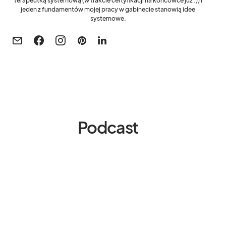
terapeutką systemową (w trakcie certyfikacji na końcówce już :)) i
jeden z fundamentów mojej pracy w gabinecie stanowią idee
systemowe.
Podcast