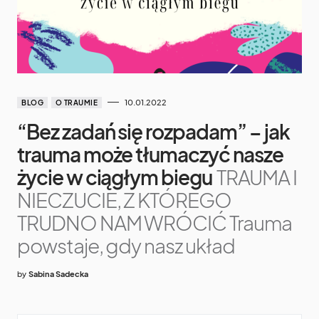
10.01.2022
BLOG
O TRAUMIE
“Bez zadań się rozpadam” – jak
trauma może tłumaczyć nasze
życie w ciągłym biegu
TRAUMA I
NIECZUCIE, Z KTÓREGO
TRUDNO NAM WRÓCIĆ Trauma
powstaje, gdy nasz układ
by
Sabina Sadecka