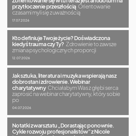
Zorientowanie się w tu i teraz jest antidotum na
przytłoczenie przeszłością
Orientowanie
czasami myli się z uważnością
17.07.2026
Kto definiuje Twoje życie? Doświadczona
kiedyś trauma czy Ty?
Zdrowienie to zawsze
zmiana psychologicznych proporcji
12.07.2026
Jak sztuka, literatura i muzyka wspierają nasz
dobrostan i zdrowienie. Webinar
charytatywny
Chciałabym Was z głębi serca
zaprosić na webinar charytatywny, który sobie
po
04.07.2026
Notatki z warsztatu „Dorastając ponownie.
Cykle rozwoju profesjonalistów” z Nicole