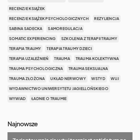
RECENZJE KSIĄŻEK
RECENZJE KSIĄŻEK PSYCHOLOGICZNYCH
REZYLIENCJA
SABINA SADECKA
SAMOREGULACJA
SOMATIC EXPERIENCING
SZKOLENIA Z TERAPII TRAUMY
TERAPIA TRAUMY
TERAPIA TRAUMY DZIECI
TERAPIA UZALEŻNIEŃ
TRAUMA
TRAUMA KOLEKTYWNA
TRAUMA PSYCHOLOGICZNA
TRAUMA SEKSUALNA
TRAUMA ZŁOŻONA
UKŁAD NERWOWY
WSTYD
WUJ
WYDAWNICTWO UNIWERSYTETU JAGIELLOŃSKIEGO
WYWIAD
ŁADNIE O TRAUMIE
Najnowsze