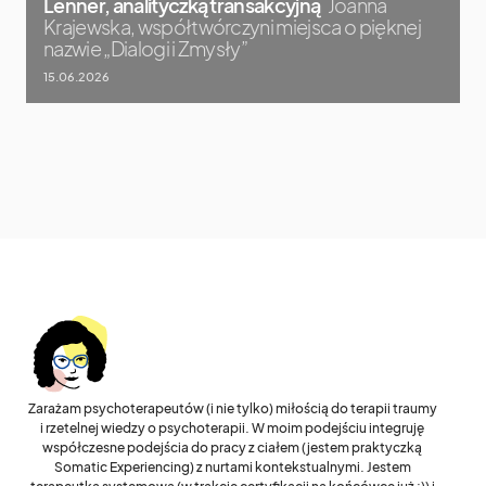
Lenner, analityczką transakcyjną
Joanna
Krajewska, współtwórczyni miejsca o pięknej
nazwie „Dialogi i Zmysły”
15.06.2026
Zarażam psychoterapeutów (i nie tylko) miłością do terapii traumy
i rzetelnej wiedzy o psychoterapii. W moim podejściu integruję
współczesne podejścia do pracy z ciałem (jestem praktyczką
Somatic Experiencing) z nurtami kontekstualnymi. Jestem