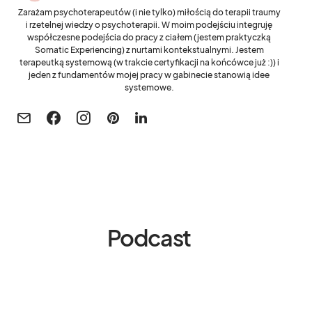
Zarażam psychoterapeutów (i nie tylko) miłością do terapii traumy
i rzetelnej wiedzy o psychoterapii. W moim podejściu integruję
współczesne podejścia do pracy z ciałem (jestem praktyczką
Somatic Experiencing) z nurtami kontekstualnymi. Jestem
terapeutką systemową (w trakcie certyfikacji na końcówce już :)) i
jeden z fundamentów mojej pracy w gabinecie stanowią idee
systemowe.
Podcast