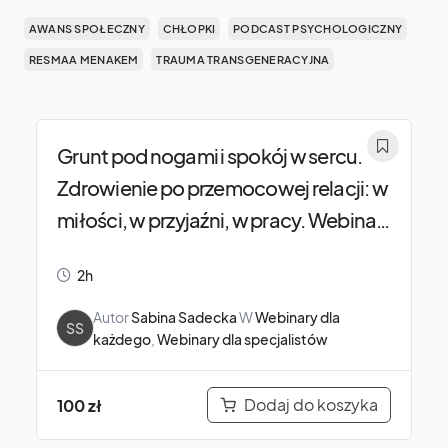
AWANS SPOŁECZNY
CHŁOPKI
PODCAST PSYCHOLOGICZNY
RESMAA MENAKEM
TRAUMA TRANSGENERACYJNA
Grunt pod nogami i spokój w sercu.
Zdrowienie po przemocowej relacji: w
miłości, w przyjaźni, w pracy. Webinar
dla dosłownie każdego.
2h
Autor
Sabina Sadecka
W
Webinary dla
SS
każdego
,
Webinary dla specjalistów
Dodaj do koszyka
100
zł