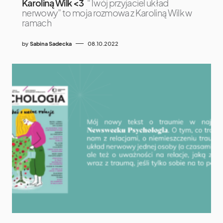
Karoliną Wilk <3
“Twój przyjaciel układ
nerwowy” to moja rozmowa z Karoliną Wilk w
ramach
by
Sabina Sadecka
08.10.2022