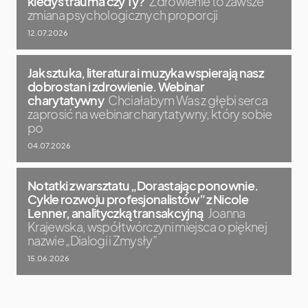
kiedyś trauma czy Ty?
Zdrowienie to zawsze
zmiana psychologicznych proporcji
12.07.2026
Jak sztuka, literatura i muzyka wspierają nasz
dobrostan i zdrowienie. Webinar
charytatywny
Chciałabym Was z głębi serca
zaprosić na webinar charytatywny, który sobie
po
04.07.2026
Notatki z warsztatu „Dorastając ponownie.
Cykle rozwoju profesjonalistów” z Nicole
Lenner, analityczką transakcyjną
Joanna
Krajewska, współtwórczyni miejsca o pięknej
nazwie „Dialogi i Zmysły”
15.06.2026