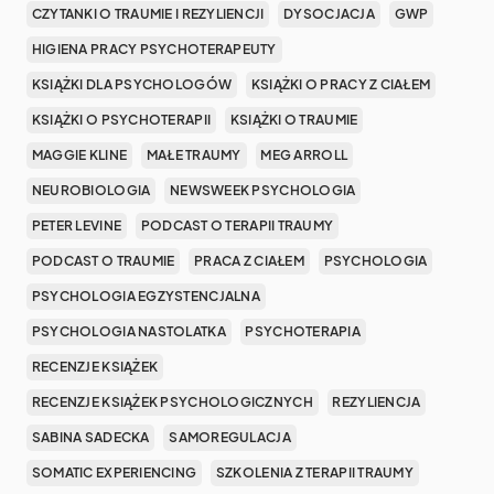
CZYTANKI O TRAUMIE I REZYLIENCJI
DYSOCJACJA
GWP
HIGIENA PRACY PSYCHOTERAPEUTY
KSIĄŻKI DLA PSYCHOLOGÓW
KSIĄŻKI O PRACY Z CIAŁEM
KSIĄŻKI O PSYCHOTERAPII
KSIĄŻKI O TRAUMIE
MAGGIE KLINE
MAŁE TRAUMY
MEG ARROLL
NEUROBIOLOGIA
NEWSWEEK PSYCHOLOGIA
PETER LEVINE
PODCAST O TERAPII TRAUMY
PODCAST O TRAUMIE
PRACA Z CIAŁEM
PSYCHOLOGIA
PSYCHOLOGIA EGZYSTENCJALNA
PSYCHOLOGIA NASTOLATKA
PSYCHOTERAPIA
RECENZJE KSIĄŻEK
RECENZJE KSIĄŻEK PSYCHOLOGICZNYCH
REZYLIENCJA
SABINA SADECKA
SAMOREGULACJA
SOMATIC EXPERIENCING
SZKOLENIA Z TERAPII TRAUMY