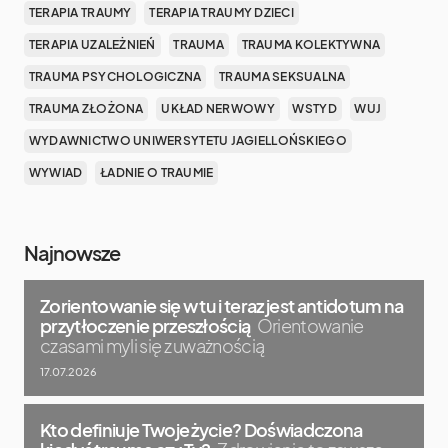
TERAPIA TRAUMY
TERAPIA TRAUMY DZIECI
TERAPIA UZALEŻNIEŃ
TRAUMA
TRAUMA KOLEKTYWNA
TRAUMA PSYCHOLOGICZNA
TRAUMA SEKSUALNA
TRAUMA ZŁOŻONA
UKŁAD NERWOWY
WSTYD
WUJ
WYDAWNICTWO UNIWERSYTETU JAGIELLOŃSKIEGO
WYWIAD
ŁADNIE O TRAUMIE
Najnowsze
Zorientowanie się w tu i teraz jest antidotum na
przytłoczenie przeszłością
Orientowanie
czasami myli się z uważnością
17.07.2026
Kto definiuje Twoje życie? Doświadczona