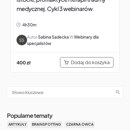
medycznej. Cykl 3 webinarów.
4h30m
Autor
Sabina Sadecka
W
Webinary dla
SS
specjalistów
Dodaj do koszyka
400
zł
Popularne tematy
ARTYKUŁY
BRAINSPOTTING
CZARNA OWCA