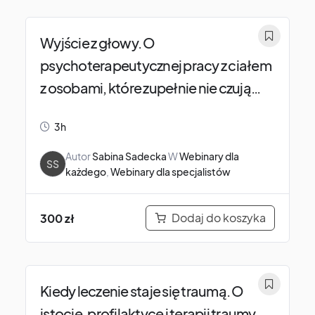
Wyjście z głowy. O
psychoterapeutycznej pracy z ciałem
z osobami, które zupełnie nie czują
swojego ciała.
3h
Autor
Sabina Sadecka
W
Webinary dla
SS
każdego
,
Webinary dla specjalistów
Dodaj do koszyka
300
zł
Kiedy leczenie staje się traumą. O
istocie, profilaktyce i terapii traumy