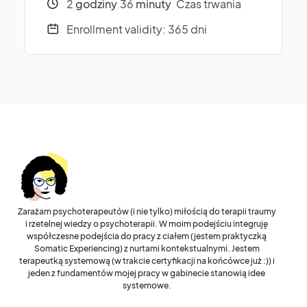
2
godziny
36
minuty
Czas trwania
Enrollment validity: 365 dni
Zarażam psychoterapeutów (i nie tylko) miłością do terapii traumy
i rzetelnej wiedzy o psychoterapii. W moim podejściu integruję
współczesne podejścia do pracy z ciałem (jestem praktyczką
Somatic Experiencing) z nurtami kontekstualnymi. Jestem
terapeutką systemową (w trakcie certyfikacji na końcówce już :)) i
jeden z fundamentów mojej pracy w gabinecie stanowią idee
systemowe.