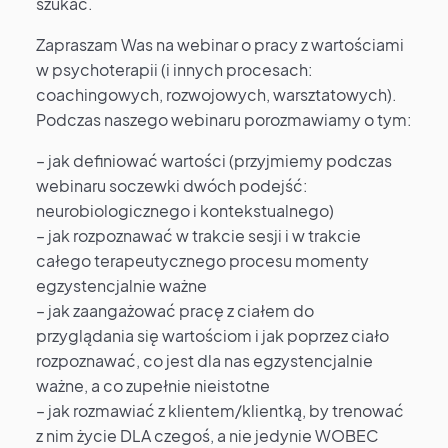
szukać.
Zapraszam Was na webinar o pracy z wartościami
w psychoterapii (i innych procesach:
coachingowych, rozwojowych, warsztatowych).
Podczas naszego webinaru porozmawiamy o tym:
– jak definiować wartości (przyjmiemy podczas
webinaru soczewki dwóch podejść:
neurobiologicznego i kontekstualnego)
– jak rozpoznawać w trakcie sesji i w trakcie
całego terapeutycznego procesu momenty
egzystencjalnie ważne
– jak zaangażować pracę z ciałem do
przyglądania się wartościom i jak poprzez ciało
rozpoznawać, co jest dla nas egzystencjalnie
ważne, a co zupełnie nieistotne
– jak rozmawiać z klientem/klientką, by trenować
z nim życie DLA czegoś, a nie jedynie WOBEC