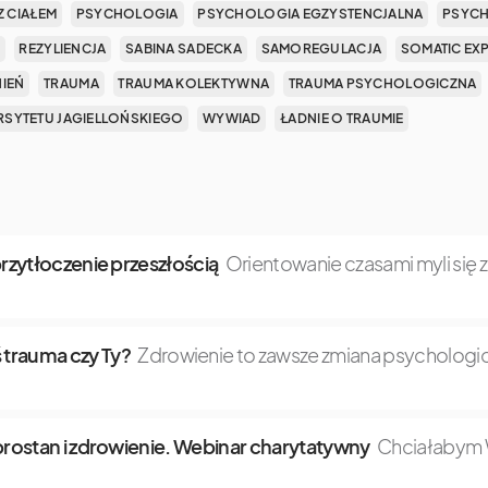
Z CIAŁEM
PSYCHOLOGIA
PSYCHOLOGIA EGZYSTENCJALNA
PSYCH
REZYLIENCJA
SABINA SADECKA
SAMOREGULACJA
SOMATIC EX
NIEŃ
TRAUMA
TRAUMA KOLEKTYWNA
TRAUMA PSYCHOLOGICZNA
SYTETU JAGIELLOŃSKIEGO
WYWIAD
ŁADNIE O TRAUMIE
 przytłoczenie przeszłością
Orientowanie czasami myli się 
 trauma czy Ty?
Zdrowienie to zawsze zmiana psychologic
dobrostan i zdrowienie. Webinar charytatywny
Chciałabym W