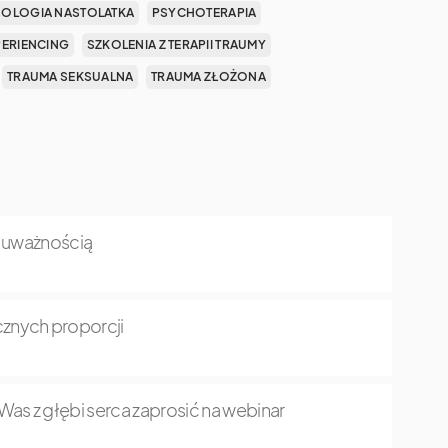
OLOGIA NASTOLATKA
PSYCHOTERAPIA
PERIENCING
SZKOLENIA Z TERAPII TRAUMY
TRAUMA SEKSUALNA
TRAUMA ZŁOŻONA
z uważnością
znych proporcji
as z głębi serca zaprosić na webinar