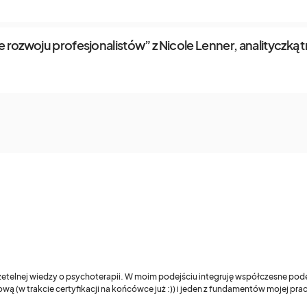
 rozwoju profesjonalistów” z Nicole Lenner, analityczką 
 rzetelnej wiedzy o psychoterapii. W moim podejściu integruję współczesne pod
wą (w trakcie certyfikacji na końcówce już :)) i jeden z fundamentów mojej pr