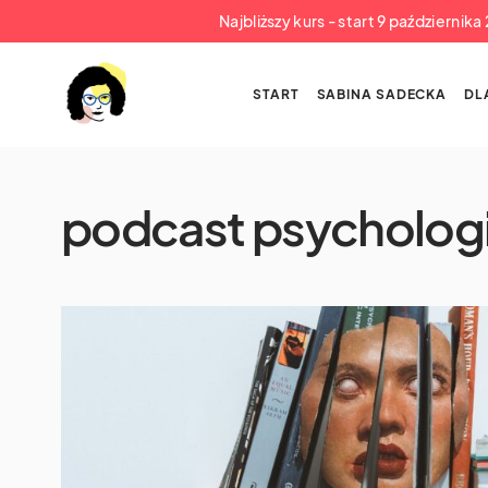
Najbliższy kurs - start 9 październik
START
SABINA SADECKA
DL
podcast psycholog