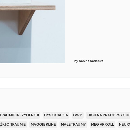
by
Sabina Sadecka
TRAUMIE I REZYLIENCJI
DYSOCJACJA
GWP
HIGIENA PRACY PSYCH
ĄŻKI O TRAUMIE
MAGGIE KLINE
MAŁE TRAUMY
MEG ARROLL
NEUR