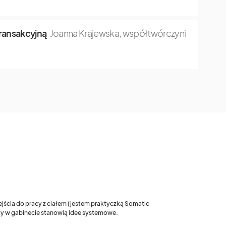
transakcyjną
Joanna Krajewska, współtwórczyni
ejścia do pracy z ciałem (jestem praktyczką Somatic
acy w gabinecie stanowią idee systemowe.