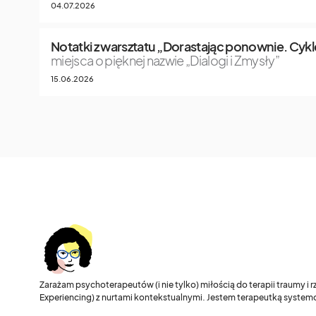
04.07.2026
Notatki z warsztatu „Dorastając ponownie. Cykle
miejsca o pięknej nazwie „Dialogi i Zmysły”
15.06.2026
Zarażam psychoterapeutów (i nie tylko) miłością do terapii traumy i
Experiencing) z nurtami kontekstualnymi. Jestem terapeutką systemo