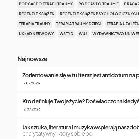
PODCAST O TERAPII TRAUMY
PODCAST O TRAUMIE
PRACA 
RECENZJE KSIĄŻEK
RECENZJE KSIĄŻEK PSYCHOLOGICZNYCH
TERAPIA TRAUMY
TERAPIA TRAUMY DZIECI
TERAPIA UZALEŻ
UKŁAD NERWOWY
WSTYD
WUJ
WYDAWNICTWO UNIWER
Najnowsze
Zorientowanie się w tu i teraz jest antidotum na
17.07.2026
Kto definiuje Twoje życie? Doświadczona kiedyś
12.07.2026
Jak sztuka, literatura i muzyka wspierają nasz 
charytatywny, który sobie po