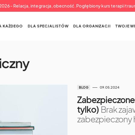
a 2026 - Relacja, integracja, obecność. Pogłębiony kurs terapii tra
A KAŻDEGO
DLA SPECJALISTÓW
DLA ORGANIZACJI
TWOJE W
iczny
09.05.2024
BLOG
Zabezpieczone:
tylko)
Brak zaja
zabezpieczony