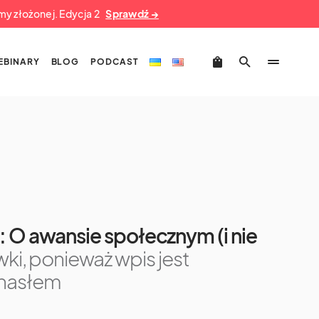
umy złożonej. Edycja 2
Sprawdź →
EBINARY
BLOG
PODCAST
 O awansie społecznym (i nie
wki, ponieważ wpis jest
 hasłem