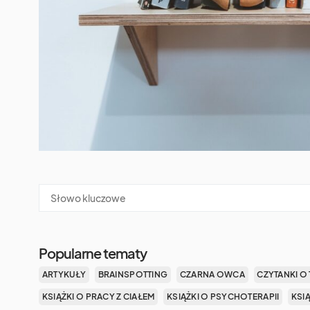
Popularne tematy
ARTYKUŁY
BRAINSPOTTING
CZARNA OWCA
CZYTANKI O 
KSIĄŻKI O PRACY Z CIAŁEM
KSIĄŻKI O PSYCHOTERAPII
KSI