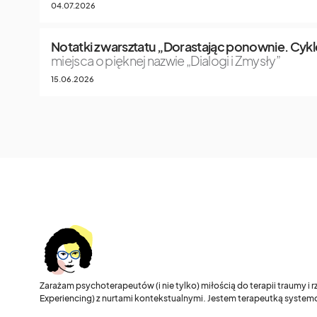
04.07.2026
Notatki z warsztatu „Dorastając ponownie. Cykle
miejsca o pięknej nazwie „Dialogi i Zmysły”
15.06.2026
Zarażam psychoterapeutów (i nie tylko) miłością do terapii traumy i
Experiencing) z nurtami kontekstualnymi. Jestem terapeutką systemo