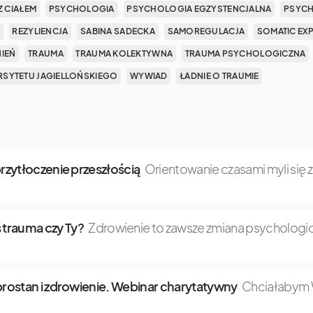
Z CIAŁEM
PSYCHOLOGIA
PSYCHOLOGIA EGZYSTENCJALNA
PSYCH
REZYLIENCJA
SABINA SADECKA
SAMOREGULACJA
SOMATIC EX
NIEŃ
TRAUMA
TRAUMA KOLEKTYWNA
TRAUMA PSYCHOLOGICZNA
SYTETU JAGIELLOŃSKIEGO
WYWIAD
ŁADNIE O TRAUMIE
 przytłoczenie przeszłością
Orientowanie czasami myli się 
 trauma czy Ty?
Zdrowienie to zawsze zmiana psychologic
dobrostan i zdrowienie. Webinar charytatywny
Chciałabym W