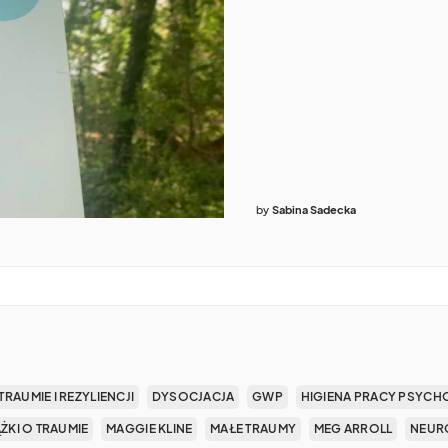
by
Sabina Sadecka
TRAUMIE I REZYLIENCJI
DYSOCJACJA
GWP
HIGIENA PRACY PSYCH
ĄŻKI O TRAUMIE
MAGGIE KLINE
MAŁE TRAUMY
MEG ARROLL
NEUR