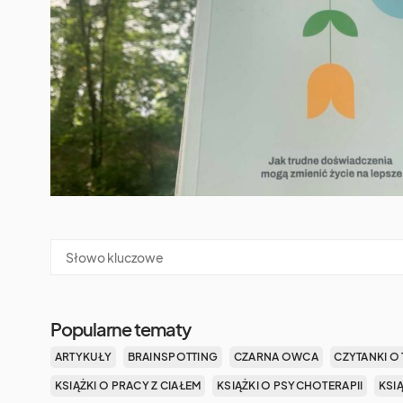
Popularne tematy
ARTYKUŁY
BRAINSPOTTING
CZARNA OWCA
CZYTANKI O 
KSIĄŻKI O PRACY Z CIAŁEM
KSIĄŻKI O PSYCHOTERAPII
KSI