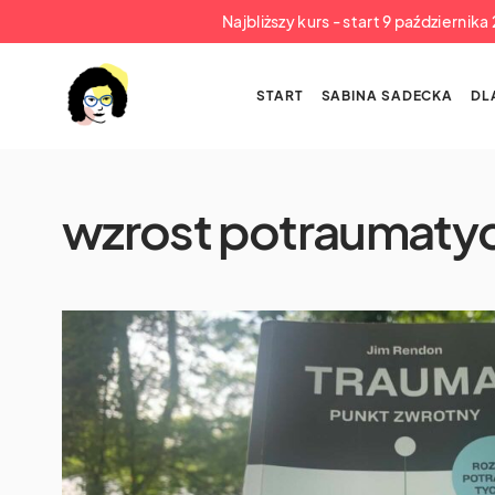
Najbliższy kurs - start 9 październik
START
SABINA SADECKA
DL
wzrost potraumaty