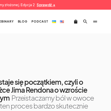
umy złożonej. Edycja 2
Sprawdź →
EBINARY
BLOG
PODCAST
taje się początkiem, czyli o
ążce Jima Rendona o wzroście
nym
Przeistaczamy ból w owoce
i ten proces bardzo skutecznie