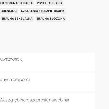
OLOGIA NASTOLATKA
PSYCHOTERAPIA
PERIENCING
SZKOLENIA Z TERAPII TRAUMY
TRAUMA SEKSUALNA
TRAUMA ZŁOŻONA
z uważnością
znych proporcji
as z głębi serca zaprosić na webinar