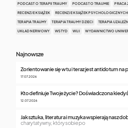
PODCAST O TERAPII TRAUMY
PODCAST O TRAUMIE
PRACA 
RECENZJE KSIĄŻEK
RECENZJE KSIĄŻEK PSYCHOLOGICZNYCH
TERAPIA TRAUMY
TERAPIA TRAUMY DZIECI
TERAPIA UZALEŻ
UKŁAD NERWOWY
WSTYD
WUJ
WYDAWNICTWO UNIWER
Najnowsze
Zorientowanie się w tu i teraz jest antidotum na
17.07.2026
Kto definiuje Twoje życie? Doświadczona kiedyś
12.07.2026
Jak sztuka, literatura i muzyka wspierają nasz 
charytatywny, który sobie po