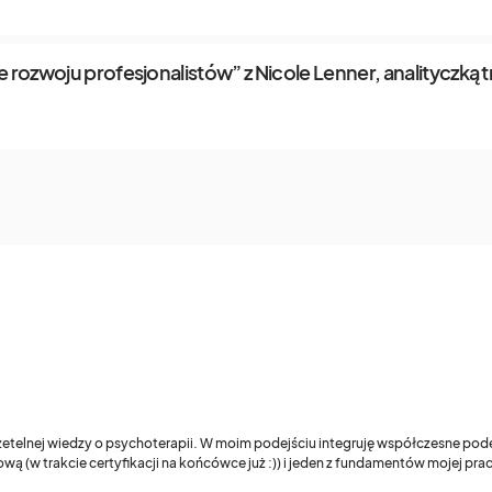
 rozwoju profesjonalistów” z Nicole Lenner, analityczką 
 rzetelnej wiedzy o psychoterapii. W moim podejściu integruję współczesne pod
wą (w trakcie certyfikacji na końcówce już :)) i jeden z fundamentów mojej pr