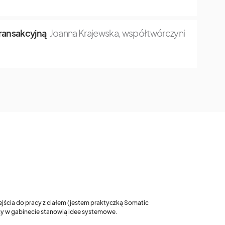
transakcyjną
Joanna Krajewska, współtwórczyni
ejścia do pracy z ciałem (jestem praktyczką Somatic
acy w gabinecie stanowią idee systemowe.