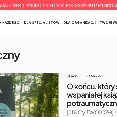
a 2026 - Relacja, integracja, obecność. Pogłębiony kurs terapii tra
A KAŻDEGO
DLA SPECJALISTÓW
DLA ORGANIZACJI
TWOJE W
czny
05.05.2024
BLOG
O końcu, który s
wspaniałej ksi
potraumatycz
pracy twórczej 