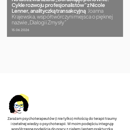
Cykle rozwoju profesjonalistów” z Nicole
Lenner, analityczką transakcyjną
Joanna
Krajewska, współtwórczyni miejsca o pięknej
nazwie „Dialogi i Zmysły”
15.06.2026
Zarażam psychoterapeutów (i nie tylko) miłością do terapii traumy
i rzetelnej wiedzy o psychoterapii. W moim podejściu integruję
współczesne podejścia do pracy z ciałem (jestem praktyczką