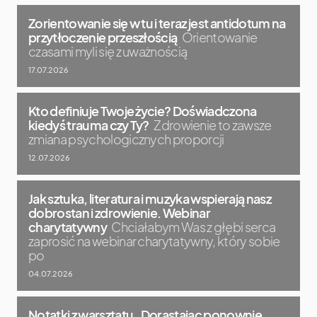
Zorientowanie się w tu i teraz jest antidotum na
przytłoczenie przeszłością
Orientowanie
czasami myli się z uważnością
17.07.2026
Kto definiuje Twoje życie? Doświadczona
kiedyś trauma czy Ty?
Zdrowienie to zawsze
zmiana psychologicznych proporcji
12.07.2026
Jak sztuka, literatura i muzyka wspierają nasz
dobrostan i zdrowienie. Webinar
charytatywny
Chciałabym Was z głębi serca
zaprosić na webinar charytatywny, który sobie
po
04.07.2026
Notatki z warsztatu „Dorastając ponownie.