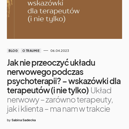
06.04.2023
BLOG
O TRAUMIE
Jak nie przeoczyć układu
nerwowego podczas
psychoterapii? – wskazówki dla
terapeutów (i nie tylko)
Układ
nerwowy – zarówno terapeuty,
jak i klienta – ma nam w trakcie
by
Sabina Sadecka