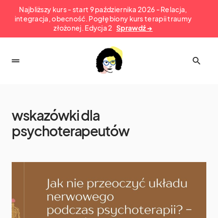
Najbliższy kurs - start 9 października 2026 - Relacja,
integracja, obecność. Pogłębiony kurs terapii traumy
złożonej. Edycja 2
Sprawdź →
wskazówki dla
psychoterapeutów