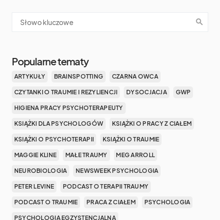
Popularne tematy
ARTYKUŁY
BRAINSPOTTING
CZARNA OWCA
CZYTANKI O TRAUMIE I REZYLIENCJI
DYSOCJACJA
GWP
HIGIENA PRACY PSYCHOTERAPEUTY
KSIĄŻKI DLA PSYCHOLOGÓW
KSIĄŻKI O PRACY Z CIAŁEM
KSIĄŻKI O PSYCHOTERAPII
KSIĄŻKI O TRAUMIE
MAGGIE KLINE
MAŁE TRAUMY
MEG ARROLL
NEUROBIOLOGIA
NEWSWEEK PSYCHOLOGIA
PETER LEVINE
PODCAST O TERAPII TRAUMY
PODCAST O TRAUMIE
PRACA Z CIAŁEM
PSYCHOLOGIA
PSYCHOLOGIA EGZYSTENCJALNA