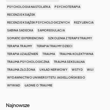
PSYCHOLOGIA NASTOLATKA
PSYCHOTERAPIA
RECENZJE KSIĄŻEK
RECENZJE KSIĄŻEK PSYCHOLOGICZNYCH
REZYLIENCJA
SABINA SADECKA
SAMOREGULACJA
SOMATIC EXPERIENCING
SZKOLENIA Z TERAPII TRAUMY
TERAPIA TRAUMY
TERAPIA TRAUMY DZIECI
TERAPIA UZALEŻNIEŃ
TRAUMA
TRAUMA KOLEKTYWNA
TRAUMA PSYCHOLOGICZNA
TRAUMA SEKSUALNA
TRAUMA ZŁOŻONA
UKŁAD NERWOWY
WSTYD
WUJ
WYDAWNICTWO UNIWERSYTETU JAGIELLOŃSKIEGO
WYWIAD
ŁADNIE O TRAUMIE
Najnowsze