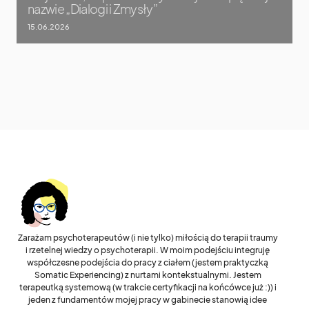
nazwie „Dialogi i Zmysły”
15.06.2026
Zarażam psychoterapeutów (i nie tylko) miłością do terapii traumy
i rzetelnej wiedzy o psychoterapii. W moim podejściu integruję
współczesne podejścia do pracy z ciałem (jestem praktyczką
Somatic Experiencing) z nurtami kontekstualnymi. Jestem
terapeutką systemową (w trakcie certyfikacji na końcówce już :)) i
jeden z fundamentów mojej pracy w gabinecie stanowią idee