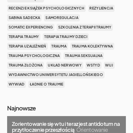
RECENZJE KSIĄŻEK PSYCHOLOGICZNYCH
REZYLIENCJA
SABINA SADECKA
SAMOREGULACJA
SOMATIC EXPERIENCING
SZKOLENIA Z TERAPII TRAUMY
TERAPIA TRAUMY
TERAPIA TRAUMY DZIECI
TERAPIA UZALEŻNIEŃ
TRAUMA
TRAUMA KOLEKTYWNA
TRAUMA PSYCHOLOGICZNA
TRAUMA SEKSUALNA
TRAUMA ZŁOŻONA
UKŁAD NERWOWY
WSTYD
WUJ
WYDAWNICTWO UNIWERSYTETU JAGIELLOŃSKIEGO
WYWIAD
ŁADNIE O TRAUMIE
Najnowsze
Zorientowanie się w tu i teraz jest antidotum na
przytłoczenie przeszłością
Orientowanie