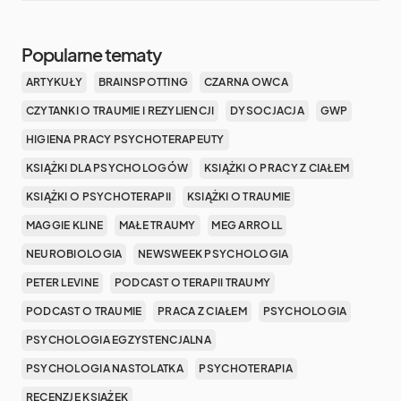
Popularne tematy
ARTYKUŁY
BRAINSPOTTING
CZARNA OWCA
CZYTANKI O TRAUMIE I REZYLIENCJI
DYSOCJACJA
GWP
HIGIENA PRACY PSYCHOTERAPEUTY
KSIĄŻKI DLA PSYCHOLOGÓW
KSIĄŻKI O PRACY Z CIAŁEM
KSIĄŻKI O PSYCHOTERAPII
KSIĄŻKI O TRAUMIE
MAGGIE KLINE
MAŁE TRAUMY
MEG ARROLL
NEUROBIOLOGIA
NEWSWEEK PSYCHOLOGIA
PETER LEVINE
PODCAST O TERAPII TRAUMY
PODCAST O TRAUMIE
PRACA Z CIAŁEM
PSYCHOLOGIA
PSYCHOLOGIA EGZYSTENCJALNA
PSYCHOLOGIA NASTOLATKA
PSYCHOTERAPIA
RECENZJE KSIĄŻEK