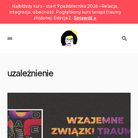
Najbliższy kurs - start 9 października 2026 - Relacja,
integracja, obecność. Pogłębiony kurs terapii traumy
złożonej. Edycja 2
Sprawdź →
uzależnienie