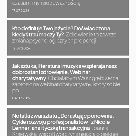
czasami myli się z uważnością
17.07.2026
Kto definiuje Twoje życie? Doświadczona
kiedyś trauma czy Ty?
Zdrowienie to zawsze
zmiana psychologicznych proporcji
12.07.2026
Jak sztuka, literatura i muzyka wspierają nasz
dobrostan i zdrowienie. Webinar
charytatywny
Chciałabym Was z głębi serca
zaprosić na webinar charytatywny, który sobie
po
04.07.2026
Notatki z warsztatu „Dorastając ponownie.
Cykle rozwoju profesjonalistów” z Nicole
Lenner, analityczką transakcyjną
Joanna
Krajewska, współtwórczyni miejsca o pięknej