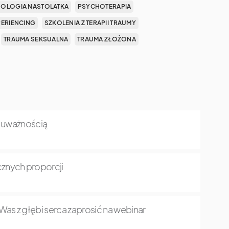
OLOGIA NASTOLATKA
PSYCHOTERAPIA
PERIENCING
SZKOLENIA Z TERAPII TRAUMY
TRAUMA SEKSUALNA
TRAUMA ZŁOŻONA
z uważnością
znych proporcji
as z głębi serca zaprosić na webinar