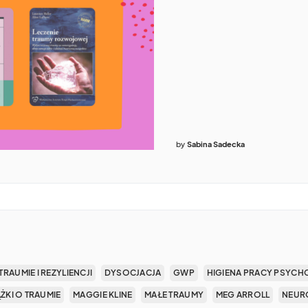
by
Sabina Sadecka
TRAUMIE I REZYLIENCJI
DYSOCJACJA
GWP
HIGIENA PRACY PSYCH
ĄŻKI O TRAUMIE
MAGGIE KLINE
MAŁE TRAUMY
MEG ARROLL
NEUR