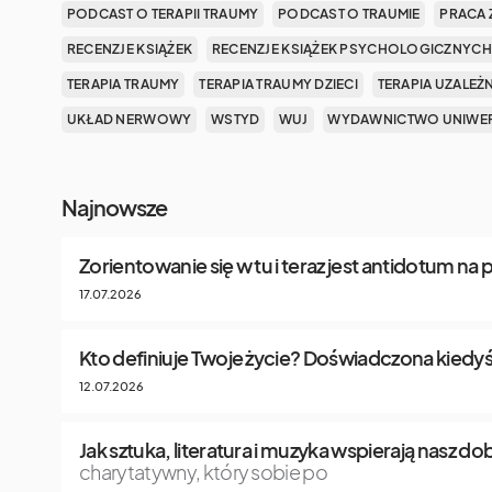
PODCAST O TERAPII TRAUMY
PODCAST O TRAUMIE
PRACA 
RECENZJE KSIĄŻEK
RECENZJE KSIĄŻEK PSYCHOLOGICZNYCH
TERAPIA TRAUMY
TERAPIA TRAUMY DZIECI
TERAPIA UZALEŻ
UKŁAD NERWOWY
WSTYD
WUJ
WYDAWNICTWO UNIWER
Najnowsze
Zorientowanie się w tu i teraz jest antidotum na
17.07.2026
Kto definiuje Twoje życie? Doświadczona kiedyś
12.07.2026
Jak sztuka, literatura i muzyka wspierają nasz 
charytatywny, który sobie po