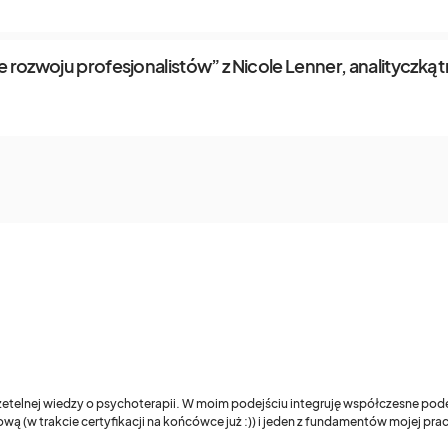
 rozwoju profesjonalistów” z Nicole Lenner, analityczką 
 rzetelnej wiedzy o psychoterapii. W moim podejściu integruję współczesne pod
wą (w trakcie certyfikacji na końcówce już :)) i jeden z fundamentów mojej pr