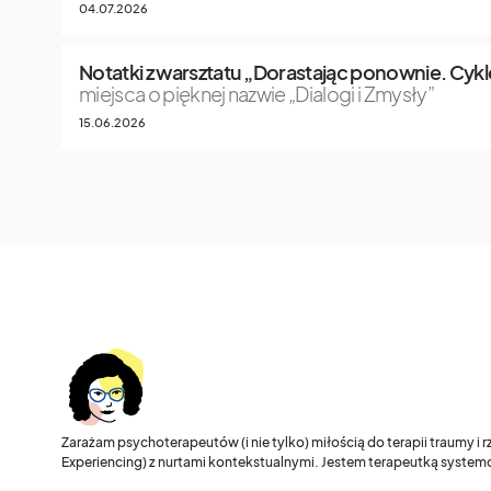
04.07.2026
Notatki z warsztatu „Dorastając ponownie. Cykle
miejsca o pięknej nazwie „Dialogi i Zmysły”
15.06.2026
Zarażam psychoterapeutów (i nie tylko) miłością do terapii traumy i
Experiencing) z nurtami kontekstualnymi. Jestem terapeutką systemo