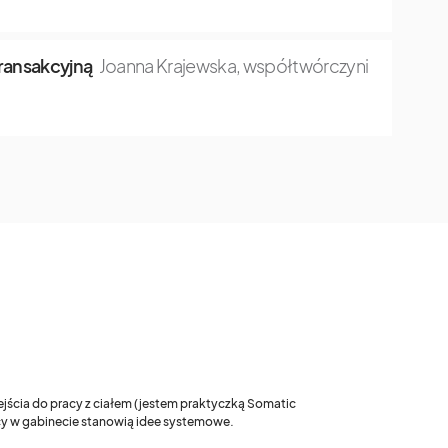
transakcyjną
Joanna Krajewska, współtwórczyni
ejścia do pracy z ciałem (jestem praktyczką Somatic
acy w gabinecie stanowią idee systemowe.