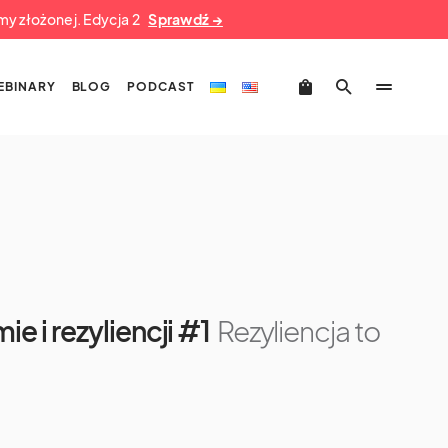
umy złożonej. Edycja 2
Sprawdź →
EBINARY
BLOG
PODCAST
ie i rezyliencji #1
Rezyliencja to