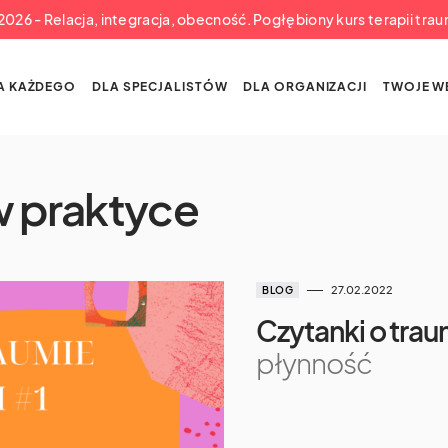
a 2026 - Relacja, integracja, obecność. Pogłębiony kurs terapii tra
A KAŻDEGO
DLA SPECJALISTÓW
DLA ORGANIZACJI
TWOJE W
w praktyce
27.02.2022
BLOG
Czytanki o traum
płynność