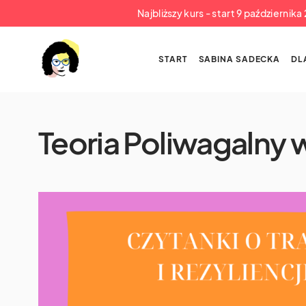
Najbliższy kurs - start 9 październik
START
SABINA SADECKA
DL
Teoria Poliwagalny 