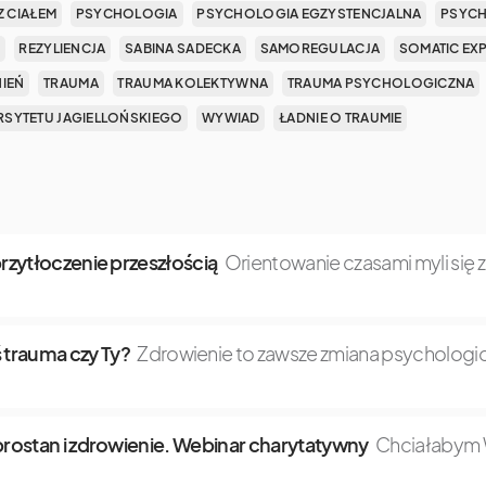
Z CIAŁEM
PSYCHOLOGIA
PSYCHOLOGIA EGZYSTENCJALNA
PSYCH
REZYLIENCJA
SABINA SADECKA
SAMOREGULACJA
SOMATIC EX
NIEŃ
TRAUMA
TRAUMA KOLEKTYWNA
TRAUMA PSYCHOLOGICZNA
SYTETU JAGIELLOŃSKIEGO
WYWIAD
ŁADNIE O TRAUMIE
 przytłoczenie przeszłością
Orientowanie czasami myli się 
 trauma czy Ty?
Zdrowienie to zawsze zmiana psychologic
dobrostan i zdrowienie. Webinar charytatywny
Chciałabym W