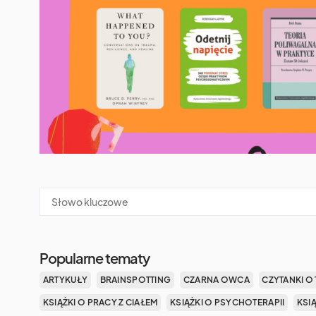
Popularne tematy
ARTYKUŁY
BRAINSPOTTING
CZARNA OWCA
CZYTANKI O 
KSIĄŻKI O PRACY Z CIAŁEM
KSIĄŻKI O PSYCHOTERAPII
KSI