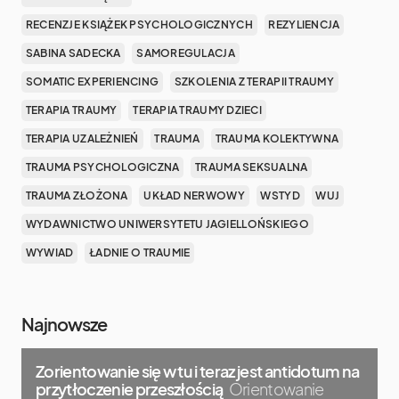
RECENZJE KSIĄŻEK PSYCHOLOGICZNYCH
REZYLIENCJA
SABINA SADECKA
SAMOREGULACJA
SOMATIC EXPERIENCING
SZKOLENIA Z TERAPII TRAUMY
TERAPIA TRAUMY
TERAPIA TRAUMY DZIECI
TERAPIA UZALEŻNIEŃ
TRAUMA
TRAUMA KOLEKTYWNA
TRAUMA PSYCHOLOGICZNA
TRAUMA SEKSUALNA
TRAUMA ZŁOŻONA
UKŁAD NERWOWY
WSTYD
WUJ
WYDAWNICTWO UNIWERSYTETU JAGIELLOŃSKIEGO
WYWIAD
ŁADNIE O TRAUMIE
Najnowsze
Zorientowanie się w tu i teraz jest antidotum na
przytłoczenie przeszłością
Orientowanie