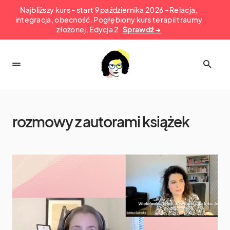
Najbliższy kurs - start 9 października 2026 - Relacja,
integracja, obecność. Pogłębiony kurs terapii traumy
złożonej. Edycja 2
Sprawdź →
rozmowy z autorami książek