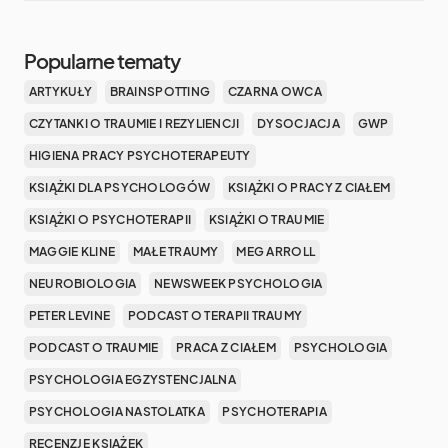
Popularne tematy
ARTYKUŁY
BRAINSPOTTING
CZARNA OWCA
CZYTANKI O TRAUMIE I REZYLIENCJI
DYSOCJACJA
GWP
HIGIENA PRACY PSYCHOTERAPEUTY
KSIĄŻKI DLA PSYCHOLOGÓW
KSIĄŻKI O PRACY Z CIAŁEM
KSIĄŻKI O PSYCHOTERAPII
KSIĄŻKI O TRAUMIE
MAGGIE KLINE
MAŁE TRAUMY
MEG ARROLL
NEUROBIOLOGIA
NEWSWEEK PSYCHOLOGIA
PETER LEVINE
PODCAST O TERAPII TRAUMY
PODCAST O TRAUMIE
PRACA Z CIAŁEM
PSYCHOLOGIA
PSYCHOLOGIA EGZYSTENCJALNA
PSYCHOLOGIA NASTOLATKA
PSYCHOTERAPIA
RECENZJE KSIĄŻEK