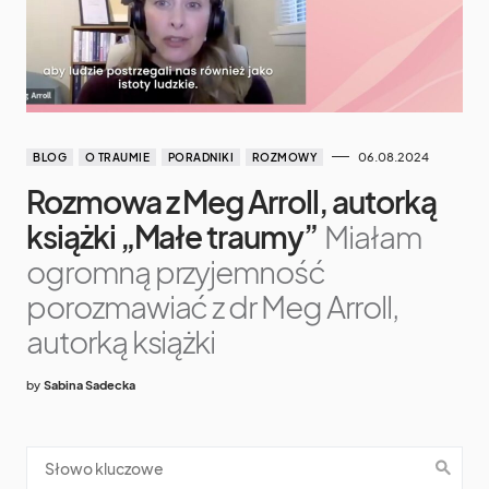
06.08.2024
BLOG
O TRAUMIE
PORADNIKI
ROZMOWY
Rozmowa z Meg Arroll, autorką
książki „Małe traumy”
Miałam
ogromną przyjemność
porozmawiać z dr Meg Arroll,
autorką książki
by
Sabina Sadecka