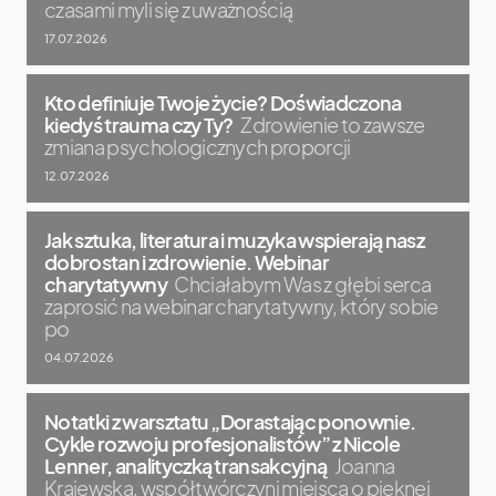
czasami myli się z uważnością
17.07.2026
Kto definiuje Twoje życie? Doświadczona
kiedyś trauma czy Ty?
Zdrowienie to zawsze
zmiana psychologicznych proporcji
12.07.2026
Jak sztuka, literatura i muzyka wspierają nasz
dobrostan i zdrowienie. Webinar
charytatywny
Chciałabym Was z głębi serca
zaprosić na webinar charytatywny, który sobie
po
04.07.2026
Notatki z warsztatu „Dorastając ponownie.
Cykle rozwoju profesjonalistów” z Nicole
Lenner, analityczką transakcyjną
Joanna
Krajewska, współtwórczyni miejsca o pięknej