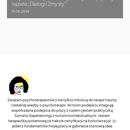
nazwie „Dialogi i Zmysły”
15.06.2026
Zarażam psychoterapeutów (i nie tylko) miłością do terapii traumy
i rzetelnej wiedzy o psychoterapii. W moim podejściu integruję
współczesne podejścia do pracy z ciałem (jestem praktyczką
Somatic Experiencing) z nurtami kontekstualnymi. Jestem
terapeutką systemową (w trakcie certyfikacji na końcówce już :)) i
jeden z fundamentów mojej pracy w gabinecie stanowią idee