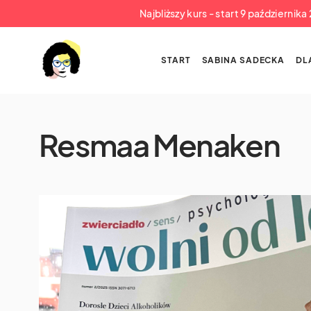
Najbliższy kurs - start 9 październik
START
SABINA SADECKA
DL
Resmaa Menaken