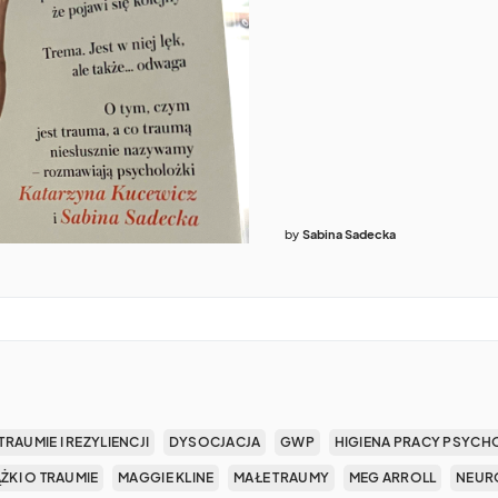
by
Sabina Sadecka
TRAUMIE I REZYLIENCJI
DYSOCJACJA
GWP
HIGIENA PRACY PSYCH
ĄŻKI O TRAUMIE
MAGGIE KLINE
MAŁE TRAUMY
MEG ARROLL
NEUR