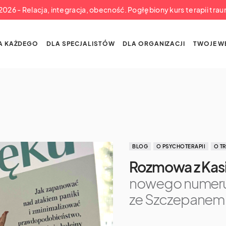
a 2026 - Relacja, integracja, obecność. Pogłębiony kurs terapii tra
A KAŻDEGO
DLA SPECJALISTÓW
DLA ORGANIZACJI
TWOJE W
BLOG
O PSYCHOTERAPII
O T
Rozmowa z Kasi
nowego numeru 
ze Szczepanem