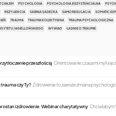
Z CIAŁEM
PSYCHOLOGIA
PSYCHOLOGIA EGZYSTENCJALNA
PSYCH
REZYLIENCJA
SABINA SADECKA
SAMOREGULACJA
SOMATIC EX
NIEŃ
TRAUMA
TRAUMA KOLEKTYWNA
TRAUMA PSYCHOLOGICZNA
SYTETU JAGIELLOŃSKIEGO
WYWIAD
ŁADNIE O TRAUMIE
 przytłoczenie przeszłością
Orientowanie czasami myli się 
 trauma czy Ty?
Zdrowienie to zawsze zmiana psychologic
dobrostan i zdrowienie. Webinar charytatywny
Chciałabym W