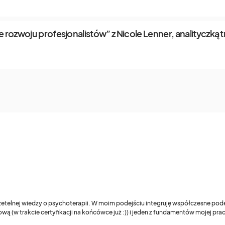
 rozwoju profesjonalistów” z Nicole Lenner, analityczką 
 rzetelnej wiedzy o psychoterapii. W moim podejściu integruję współczesne pod
wą (w trakcie certyfikacji na końcówce już :)) i jeden z fundamentów mojej pr