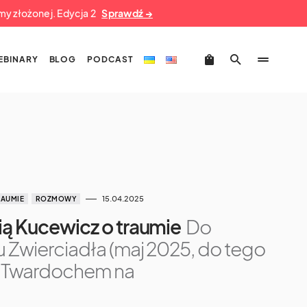
umy złożonej. Edycja 2
Sprawdź →
EBINARY
BLOG
PODCAST
15.04.2025
RAUMIE
ROZMOWY
ą Kucewicz o traumie
Do
Zwierciadła (maj 2025, do tego
 Twardochem na