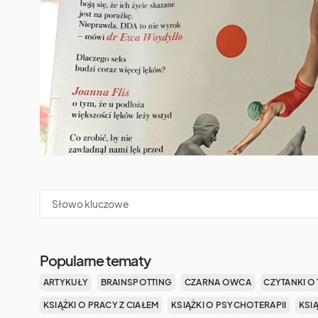
Popularne tematy
ARTYKUŁY
BRAINSPOTTING
CZARNA OWCA
CZYTANKI O 
KSIĄŻKI O PRACY Z CIAŁEM
KSIĄŻKI O PSYCHOTERAPII
KSI