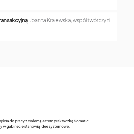
transakcyjną
Joanna Krajewska, współtwórczyni
ejścia do pracy z ciałem (jestem praktyczką Somatic
acy w gabinecie stanowią idee systemowe.