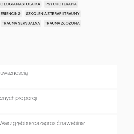
OLOGIA NASTOLATKA
PSYCHOTERAPIA
PERIENCING
SZKOLENIA Z TERAPII TRAUMY
TRAUMA SEKSUALNA
TRAUMA ZŁOŻONA
z uważnością
znych proporcji
as z głębi serca zaprosić na webinar