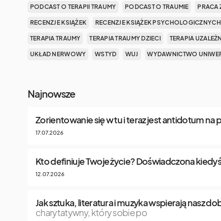
PODCAST O TERAPII TRAUMY
PODCAST O TRAUMIE
PRACA 
RECENZJE KSIĄŻEK
RECENZJE KSIĄŻEK PSYCHOLOGICZNYCH
TERAPIA TRAUMY
TERAPIA TRAUMY DZIECI
TERAPIA UZALEŻ
UKŁAD NERWOWY
WSTYD
WUJ
WYDAWNICTWO UNIWER
Najnowsze
Zorientowanie się w tu i teraz jest antidotum na
17.07.2026
Kto definiuje Twoje życie? Doświadczona kiedyś
12.07.2026
Jak sztuka, literatura i muzyka wspierają nasz 
charytatywny, który sobie po