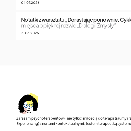
04.07.2026
Notatki z warsztatu „Dorastając ponownie. Cykle
miejsca o pięknej nazwie „Dialogi i Zmysły”
15.06.2026
Zarażam psychoterapeutów (i nie tylko) miłością do terapii traumy i
Experiencing) z nurtami kontekstualnymi. Jestem terapeutką systemo