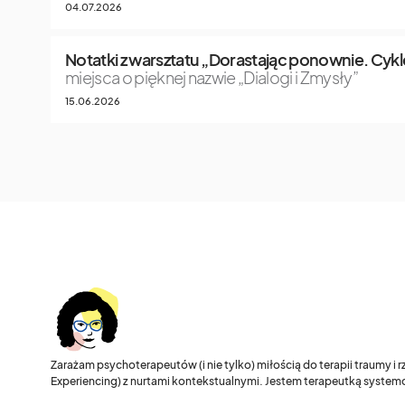
04.07.2026
Notatki z warsztatu „Dorastając ponownie. Cykle
miejsca o pięknej nazwie „Dialogi i Zmysły”
15.06.2026
Zarażam psychoterapeutów (i nie tylko) miłością do terapii traumy i
Experiencing) z nurtami kontekstualnymi. Jestem terapeutką systemo