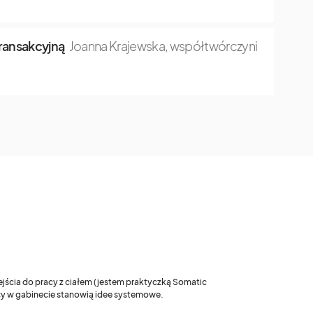
transakcyjną
Joanna Krajewska, współtwórczyni
ejścia do pracy z ciałem (jestem praktyczką Somatic
acy w gabinecie stanowią idee systemowe.