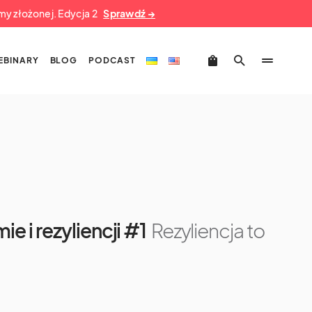
umy złożonej. Edycja 2
Sprawdź →
EBINARY
BLOG
PODCAST
ie i rezyliencji #1
Rezyliencja to