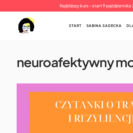
Najbliższy kurs - start 9 październik
START
SABINA SADECKA
DL
neuroafektywny mo