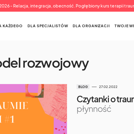
a 2026 - Relacja, integracja, obecność. Pogłębiony kurs terapii tra
A KAŻDEGO
DLA SPECJALISTÓW
DLA ORGANIZACJI
TWOJE W
del rozwojowy
27.02.2022
BLOG
Czytanki o traum
płynność