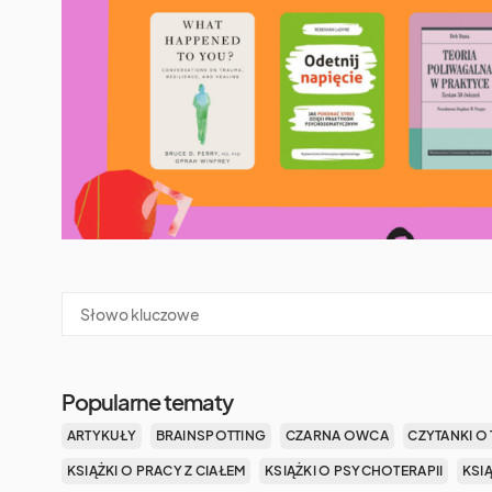
Popularne tematy
ARTYKUŁY
BRAINSPOTTING
CZARNA OWCA
CZYTANKI O 
KSIĄŻKI O PRACY Z CIAŁEM
KSIĄŻKI O PSYCHOTERAPII
KSI