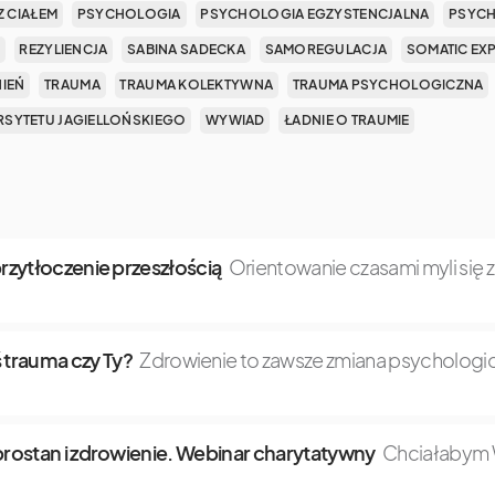
Z CIAŁEM
PSYCHOLOGIA
PSYCHOLOGIA EGZYSTENCJALNA
PSYCH
REZYLIENCJA
SABINA SADECKA
SAMOREGULACJA
SOMATIC EX
NIEŃ
TRAUMA
TRAUMA KOLEKTYWNA
TRAUMA PSYCHOLOGICZNA
SYTETU JAGIELLOŃSKIEGO
WYWIAD
ŁADNIE O TRAUMIE
 przytłoczenie przeszłością
Orientowanie czasami myli się 
 trauma czy Ty?
Zdrowienie to zawsze zmiana psychologic
dobrostan i zdrowienie. Webinar charytatywny
Chciałabym W