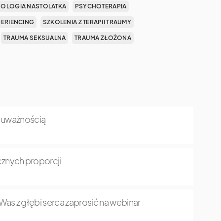
OLOGIA NASTOLATKA
PSYCHOTERAPIA
PERIENCING
SZKOLENIA Z TERAPII TRAUMY
TRAUMA SEKSUALNA
TRAUMA ZŁOŻONA
z uważnością
znych proporcji
as z głębi serca zaprosić na webinar