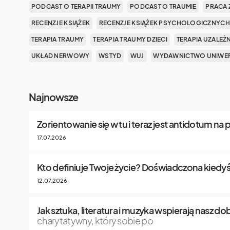
PODCAST O TERAPII TRAUMY
PODCAST O TRAUMIE
PRACA 
RECENZJE KSIĄŻEK
RECENZJE KSIĄŻEK PSYCHOLOGICZNYCH
TERAPIA TRAUMY
TERAPIA TRAUMY DZIECI
TERAPIA UZALEŻ
UKŁAD NERWOWY
WSTYD
WUJ
WYDAWNICTWO UNIWER
Najnowsze
Zorientowanie się w tu i teraz jest antidotum na
17.07.2026
Kto definiuje Twoje życie? Doświadczona kiedyś
12.07.2026
Jak sztuka, literatura i muzyka wspierają nasz 
charytatywny, który sobie po