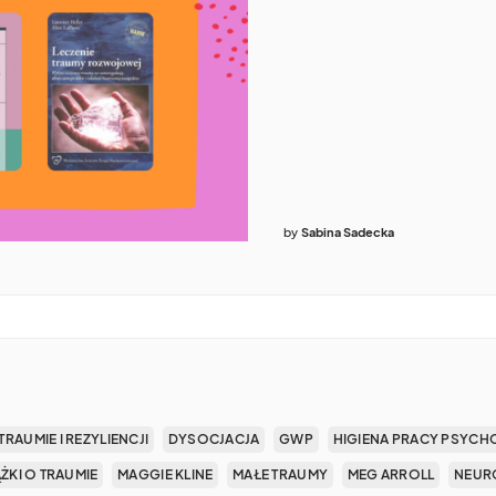
by
Sabina Sadecka
TRAUMIE I REZYLIENCJI
DYSOCJACJA
GWP
HIGIENA PRACY PSYCH
ĄŻKI O TRAUMIE
MAGGIE KLINE
MAŁE TRAUMY
MEG ARROLL
NEUR