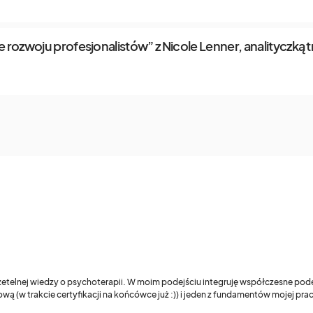
 rozwoju profesjonalistów” z Nicole Lenner, analityczką 
 rzetelnej wiedzy o psychoterapii. W moim podejściu integruję współczesne pod
wą (w trakcie certyfikacji na końcówce już :)) i jeden z fundamentów mojej pr