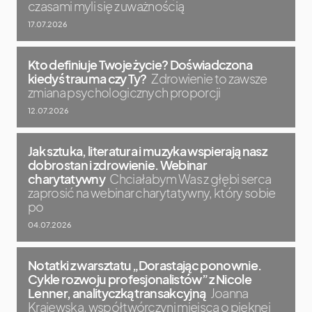
czasami myli się z uważnością
17.07.2026
Kto definiuje Twoje życie? Doświadczona
kiedyś trauma czy Ty?
Zdrowienie to zawsze
zmiana psychologicznych proporcji
12.07.2026
Jak sztuka, literatura i muzyka wspierają nasz
dobrostan i zdrowienie. Webinar
charytatywny
Chciałabym Was z głębi serca
zaprosić na webinar charytatywny, który sobie
po
04.07.2026
Notatki z warsztatu „Dorastając ponownie.
Cykle rozwoju profesjonalistów” z Nicole
Lenner, analityczką transakcyjną
Joanna
Krajewska, współtwórczyni miejsca o pięknej