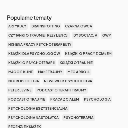
Popularne tematy
ARTYKUŁY
BRAINSPOTTING
CZARNA OWCA
CZYTANKI O TRAUMIE I REZYLIENCJI
DYSOCJACJA
GWP
HIGIENA PRACY PSYCHOTERAPEUTY
KSIĄŻKI DLA PSYCHOLOGÓW
KSIĄŻKI O PRACY Z CIAŁEM
KSIĄŻKI O PSYCHOTERAPII
KSIĄŻKI O TRAUMIE
MAGGIE KLINE
MAŁE TRAUMY
MEG ARROLL
NEUROBIOLOGIA
NEWSWEEK PSYCHOLOGIA
PETER LEVINE
PODCAST O TERAPII TRAUMY
PODCAST O TRAUMIE
PRACA Z CIAŁEM
PSYCHOLOGIA
PSYCHOLOGIA EGZYSTENCJALNA
PSYCHOLOGIA NASTOLATKA
PSYCHOTERAPIA
RECENZJE KSIĄŻEK