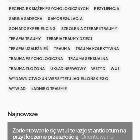
RECENZJE KSIĄŻEK PSYCHOLOGICZNYCH
REZYLIENCJA
SABINA SADECKA
SAMOREGULACJA
SOMATIC EXPERIENCING
SZKOLENIA Z TERAPII TRAUMY
TERAPIA TRAUMY
TERAPIA TRAUMY DZIECI
TERAPIA UZALEŻNIEŃ
TRAUMA
TRAUMA KOLEKTYWNA
TRAUMA PSYCHOLOGICZNA
TRAUMA SEKSUALNA
TRAUMA ZŁOŻONA
UKŁAD NERWOWY
WSTYD
WUJ
WYDAWNICTWO UNIWERSYTETU JAGIELLOŃSKIEGO
WYWIAD
ŁADNIE O TRAUMIE
Najnowsze
Zorientowanie się w tu i teraz jest antidotum na
przytłoczenie przeszłością
Orientowanie