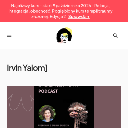
Najbliższy kurs - start 9 października 2026 - Relacja,
integracja, obecność. Pogłębiony kurs terapii traumy
złożonej. Edycja 2
Sprawdź →
Irvin Yalom]