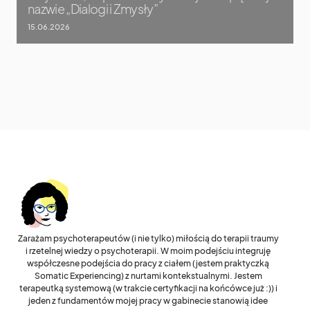
nazwie „Dialogi i Zmysły”
15.06.2026
Zarażam psychoterapeutów (i nie tylko) miłością do terapii traumy
i rzetelnej wiedzy o psychoterapii. W moim podejściu integruję
współczesne podejścia do pracy z ciałem (jestem praktyczką
Somatic Experiencing) z nurtami kontekstualnymi. Jestem
terapeutką systemową (w trakcie certyfikacji na końcówce już :)) i
jeden z fundamentów mojej pracy w gabinecie stanowią idee