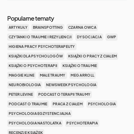
Popularne tematy
ARTYKUŁY
BRAINSPOTTING
CZARNA OWCA
CZYTANKI O TRAUMIE I REZYLIENCJI
DYSOCJACJA
GWP
HIGIENA PRACY PSYCHOTERAPEUTY
KSIĄŻKI DLA PSYCHOLOGÓW
KSIĄŻKI O PRACY Z CIAŁEM
KSIĄŻKI O PSYCHOTERAPII
KSIĄŻKI O TRAUMIE
MAGGIE KLINE
MAŁE TRAUMY
MEG ARROLL
NEUROBIOLOGIA
NEWSWEEK PSYCHOLOGIA
PETER LEVINE
PODCAST O TERAPII TRAUMY
PODCAST O TRAUMIE
PRACA Z CIAŁEM
PSYCHOLOGIA
PSYCHOLOGIA EGZYSTENCJALNA
PSYCHOLOGIA NASTOLATKA
PSYCHOTERAPIA
RECENZJE KSIĄŻEK