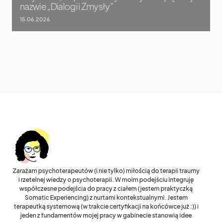
nazwie „Dialogi i Zmysły”
15.06.2026
Zarażam psychoterapeutów (i nie tylko) miłością do terapii traumy
i rzetelnej wiedzy o psychoterapii. W moim podejściu integruję
współczesne podejścia do pracy z ciałem (jestem praktyczką
Somatic Experiencing) z nurtami kontekstualnymi. Jestem
terapeutką systemową (w trakcie certyfikacji na końcówce już :)) i
jeden z fundamentów mojej pracy w gabinecie stanowią idee