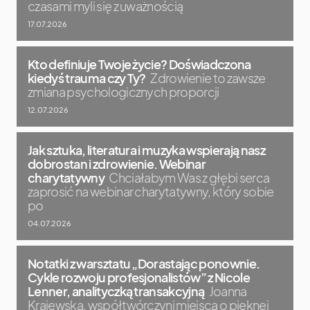
czasami myli się z uważnością
17.07.2026
Kto definiuje Twoje życie? Doświadczona
kiedyś trauma czy Ty?
Zdrowienie to zawsze
zmiana psychologicznych proporcji
12.07.2026
Jak sztuka, literatura i muzyka wspierają nasz
dobrostan i zdrowienie. Webinar
charytatywny
Chciałabym Was z głębi serca
zaprosić na webinar charytatywny, który sobie
po
04.07.2026
Notatki z warsztatu „Dorastając ponownie.
Cykle rozwoju profesjonalistów” z Nicole
Lenner, analityczką transakcyjną
Joanna
Krajewska, współtwórczyni miejsca o pięknej