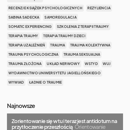
RECENZJE KSIĄŻEK PSYCHOLOGICZNYCH
REZYLIENCJA
SABINA SADECKA
SAMOREGULACJA
SOMATIC EXPERIENCING
SZKOLENIA Z TERAPII TRAUMY
TERAPIA TRAUMY
TERAPIA TRAUMY DZIECI
TERAPIA UZALEŻNIEŃ
TRAUMA
TRAUMA KOLEKTYWNA
TRAUMA PSYCHOLOGICZNA
TRAUMA SEKSUALNA
TRAUMA ZŁOŻONA
UKŁAD NERWOWY
WSTYD
WUJ
WYDAWNICTWO UNIWERSYTETU JAGIELLOŃSKIEGO
WYWIAD
ŁADNIE O TRAUMIE
Najnowsze
Zorientowanie się w tu i teraz jest antidotum na
przytłoczenie przeszłością
Orientowanie