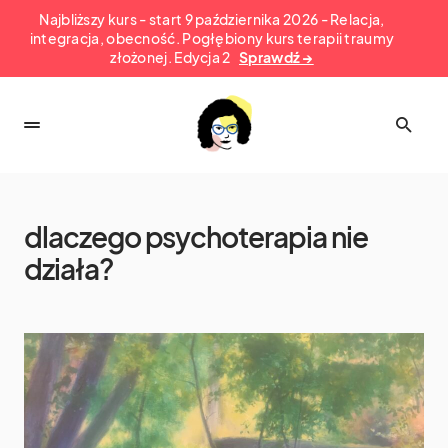
Najbliższy kurs - start 9 października 2026 - Relacja,
integracja, obecność. Pogłębiony kurs terapii traumy
złożonej. Edycja 2
Sprawdź →
dlaczego psychoterapia nie
działa?