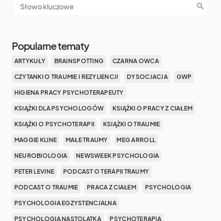
Popularne tematy
ARTYKUŁY
BRAINSPOTTING
CZARNA OWCA
CZYTANKI O TRAUMIE I REZYLIENCJI
DYSOCJACJA
GWP
HIGIENA PRACY PSYCHOTERAPEUTY
KSIĄŻKI DLA PSYCHOLOGÓW
KSIĄŻKI O PRACY Z CIAŁEM
KSIĄŻKI O PSYCHOTERAPII
KSIĄŻKI O TRAUMIE
MAGGIE KLINE
MAŁE TRAUMY
MEG ARROLL
NEUROBIOLOGIA
NEWSWEEK PSYCHOLOGIA
PETER LEVINE
PODCAST O TERAPII TRAUMY
PODCAST O TRAUMIE
PRACA Z CIAŁEM
PSYCHOLOGIA
PSYCHOLOGIA EGZYSTENCJALNA
PSYCHOLOGIA NASTOLATKA
PSYCHOTERAPIA