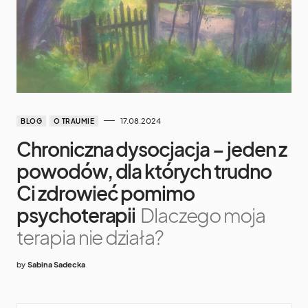
17.08.2024
BLOG
O TRAUMIE
Chroniczna dysocjacja – jeden z
powodów, dla których trudno
Ci zdrowieć pomimo
psychoterapii
Dlaczego moja
terapia nie działa?
by
Sabina Sadecka