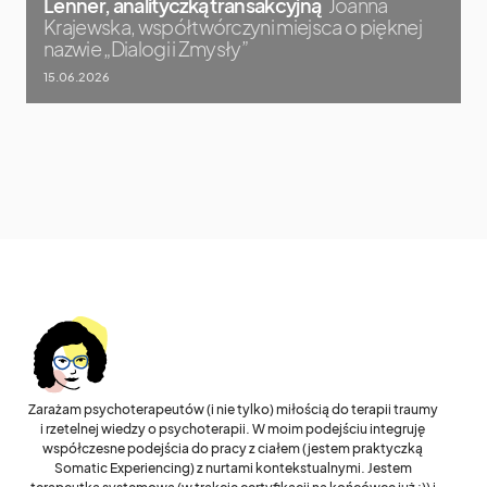
Lenner, analityczką transakcyjną
Joanna
Krajewska, współtwórczyni miejsca o pięknej
nazwie „Dialogi i Zmysły”
15.06.2026
Zarażam psychoterapeutów (i nie tylko) miłością do terapii traumy
i rzetelnej wiedzy o psychoterapii. W moim podejściu integruję
współczesne podejścia do pracy z ciałem (jestem praktyczką
Somatic Experiencing) z nurtami kontekstualnymi. Jestem