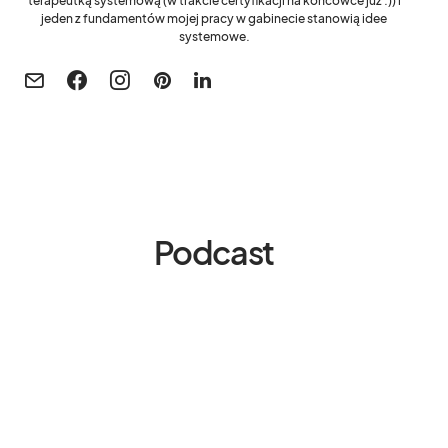
terapeutką systemową (w trakcie certyfikacji na końcówce już :)) i
jeden z fundamentów mojej pracy w gabinecie stanowią idee
systemowe.
Podcast