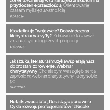
Zorientowanie się w tu i teraz jest antidotum na
przytłoczenie przeszłością
Orientowanie
czasami myli się z uważnością
17.07.2026
Kto definiuje Twoje życie? Doświadczona
kiedyś trauma czy Ty?
Zdrowienie to zawsze
zmiana psychologicznych proporcji
12.07.2026
Jak sztuka, literatura i muzyka wspierają nasz
dobrostan i zdrowienie. Webinar
charytatywny
Chciałabym Was z głębi serca
zaprosić na webinar charytatywny, który sobie
po
04.07.2026
Notatki z warsztatu „Dorastając ponownie.
Cykle rozwoju profesjonalistów” z Nicole