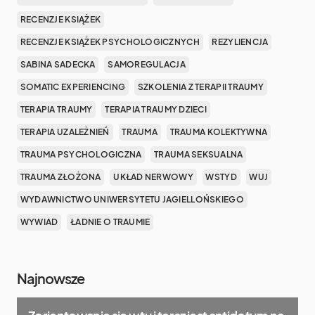
RECENZJE KSIĄŻEK
RECENZJE KSIĄŻEK PSYCHOLOGICZNYCH
REZYLIENCJA
SABINA SADECKA
SAMOREGULACJA
SOMATIC EXPERIENCING
SZKOLENIA Z TERAPII TRAUMY
TERAPIA TRAUMY
TERAPIA TRAUMY DZIECI
TERAPIA UZALEŻNIEŃ
TRAUMA
TRAUMA KOLEKTYWNA
TRAUMA PSYCHOLOGICZNA
TRAUMA SEKSUALNA
TRAUMA ZŁOŻONA
UKŁAD NERWOWY
WSTYD
WUJ
WYDAWNICTWO UNIWERSYTETU JAGIELLOŃSKIEGO
WYWIAD
ŁADNIE O TRAUMIE
Najnowsze