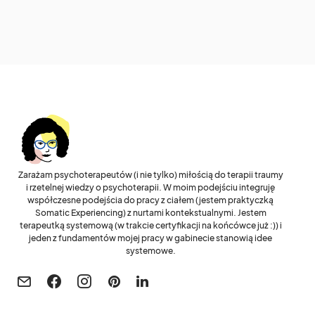
Zarażam psychoterapeutów (i nie tylko) miłością do terapii traumy
i rzetelnej wiedzy o psychoterapii. W moim podejściu integruję
współczesne podejścia do pracy z ciałem (jestem praktyczką
Somatic Experiencing) z nurtami kontekstualnymi. Jestem
terapeutką systemową (w trakcie certyfikacji na końcówce już :)) i
jeden z fundamentów mojej pracy w gabinecie stanowią idee
systemowe.