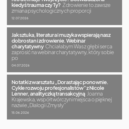
kiedyś trauma czy Ty?
Zdrowienie to zawsze
zmiana psychologicznych proporcji
12.07.2026
Jak sztuka, literatura i muzyka wspierają nasz
dobrostan i zdrowienie. Webinar
charytatywny
Chciałabym Was z głębi serca
zaprosić na webinar charytatywny, który sobie
po
04.07.2026
Notatki z warsztatu „Dorastając ponownie.
Cykle rozwoju profesjonalistów” z Nicole
Lenner, analityczką transakcyjną
Joanna
Krajewska, współtwórczyni miejsca o pięknej
nazwie „Dialogi i Zmysły”
15.06.2026