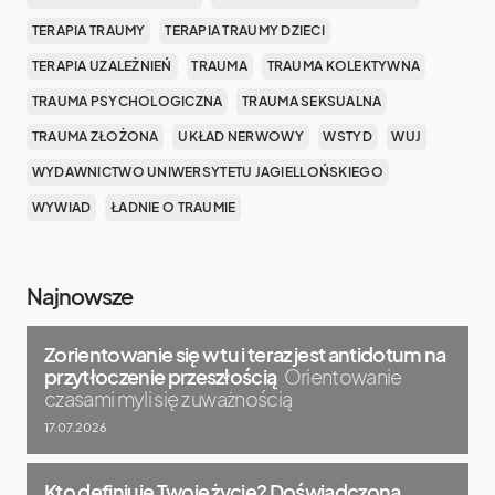
TERAPIA TRAUMY
TERAPIA TRAUMY DZIECI
TERAPIA UZALEŻNIEŃ
TRAUMA
TRAUMA KOLEKTYWNA
TRAUMA PSYCHOLOGICZNA
TRAUMA SEKSUALNA
TRAUMA ZŁOŻONA
UKŁAD NERWOWY
WSTYD
WUJ
WYDAWNICTWO UNIWERSYTETU JAGIELLOŃSKIEGO
WYWIAD
ŁADNIE O TRAUMIE
Najnowsze
Zorientowanie się w tu i teraz jest antidotum na
przytłoczenie przeszłością
Orientowanie
czasami myli się z uważnością
17.07.2026
Kto definiuje Twoje życie? Doświadczona