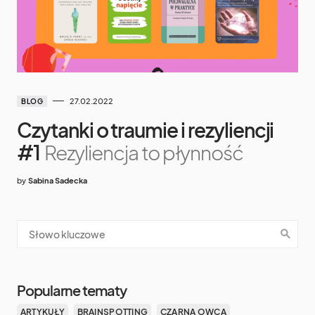
27.02.2022
BLOG
Czytanki o traumie i rezyliencji
#1
Rezyliencja to płynność
by
Sabina Sadecka
Popularne tematy
ARTYKUŁY
BRAINSPOTTING
CZARNA OWCA