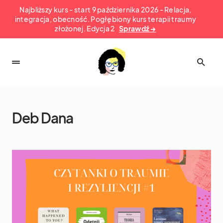
Najbliższy kurs - start 9 października 2026 - Relacja,
integracja, obecność. Pogłębiony kurs terapii traumy
złożonej. Edycja 2
Sprawdź →
Deb Dana