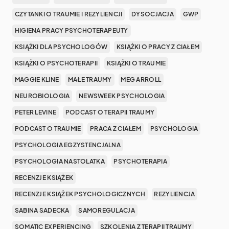
CZYTANKI O TRAUMIE I REZYLIENCJI
DYSOCJACJA
GWP
HIGIENA PRACY PSYCHOTERAPEUTY
KSIĄŻKI DLA PSYCHOLOGÓW
KSIĄŻKI O PRACY Z CIAŁEM
KSIĄŻKI O PSYCHOTERAPII
KSIĄŻKI O TRAUMIE
MAGGIE KLINE
MAŁE TRAUMY
MEG ARROLL
NEUROBIOLOGIA
NEWSWEEK PSYCHOLOGIA
PETER LEVINE
PODCAST O TERAPII TRAUMY
PODCAST O TRAUMIE
PRACA Z CIAŁEM
PSYCHOLOGIA
PSYCHOLOGIA EGZYSTENCJALNA
PSYCHOLOGIA NASTOLATKA
PSYCHOTERAPIA
RECENZJE KSIĄŻEK
RECENZJE KSIĄŻEK PSYCHOLOGICZNYCH
REZYLIENCJA
SABINA SADECKA
SAMOREGULACJA
SOMATIC EXPERIENCING
SZKOLENIA Z TERAPII TRAUMY