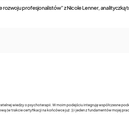
 rozwoju profesjonalistów” z Nicole Lenner, analityczką 
 rzetelnej wiedzy o psychoterapii. W moim podejściu integruję współczesne pod
wą (w trakcie certyfikacji na końcówce już :)) i jeden z fundamentów mojej pr