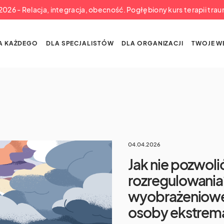
a 2026 - Relacja, integracja, obecność. Pogłębiony kurs terapii tra
A KAŻDEGO
DLA SPECJALISTÓW
DLA ORGANIZACJI
TWOJE W
04.04.2026
Jak nie pozwoli
rozregulowania
wyobrażeniowe
osoby ekstrema