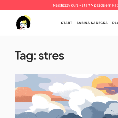
Najbliższy kurs - start 9 październik
START
SABINA SADECKA
DL
Tag:
stres