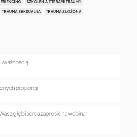
PERIENCING
SZKOLENIA Z TERAPII TRAUMY
TRAUMA SEKSUALNA
TRAUMA ZŁOŻONA
z uważnością
znych proporcji
as z głębi serca zaprosić na webinar