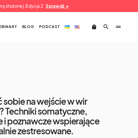
umy złożonej. Edycja 2
Sprawdź →
EBINARY
BLOG
PODCAST
ć sobie na wejście w wir
? Techniki somatyczne,
 i poznawcze wspierające
lnie zestresowane.