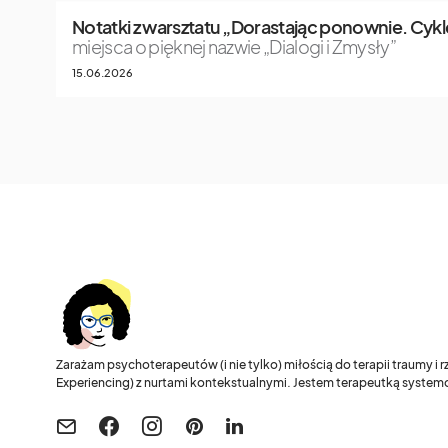
Notatki z warsztatu „Dorastając ponownie. Cykle
miejsca o pięknej nazwie „Dialogi i Zmysły”
15.06.2026
Zarażam psychoterapeutów (i nie tylko) miłością do terapii traumy i
Experiencing) z nurtami kontekstualnymi. Jestem terapeutką systemo