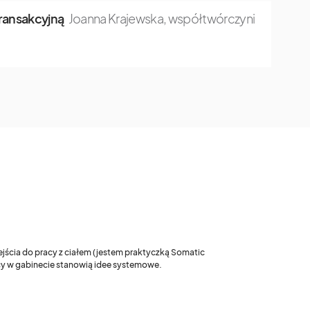
transakcyjną
Joanna Krajewska, współtwórczyni
ejścia do pracy z ciałem (jestem praktyczką Somatic
acy w gabinecie stanowią idee systemowe.