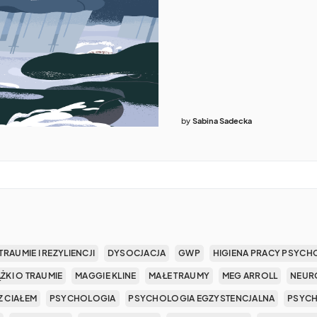
by
Sabina Sadecka
TRAUMIE I REZYLIENCJI
DYSOCJACJA
GWP
HIGIENA PRACY PSYCH
ĄŻKI O TRAUMIE
MAGGIE KLINE
MAŁE TRAUMY
MEG ARROLL
NEUR
Z CIAŁEM
PSYCHOLOGIA
PSYCHOLOGIA EGZYSTENCJALNA
PSYCH