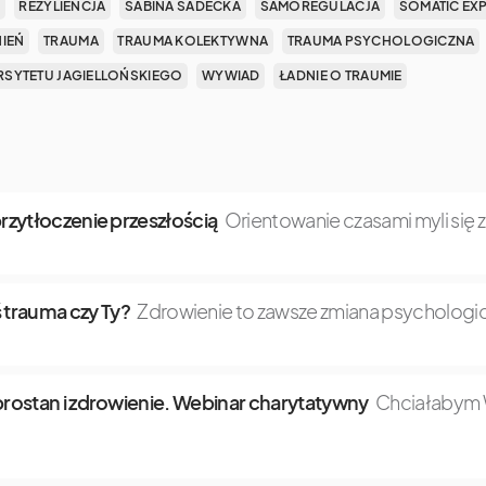
REZYLIENCJA
SABINA SADECKA
SAMOREGULACJA
SOMATIC EX
NIEŃ
TRAUMA
TRAUMA KOLEKTYWNA
TRAUMA PSYCHOLOGICZNA
SYTETU JAGIELLOŃSKIEGO
WYWIAD
ŁADNIE O TRAUMIE
 przytłoczenie przeszłością
Orientowanie czasami myli się 
 trauma czy Ty?
Zdrowienie to zawsze zmiana psychologic
dobrostan i zdrowienie. Webinar charytatywny
Chciałabym W