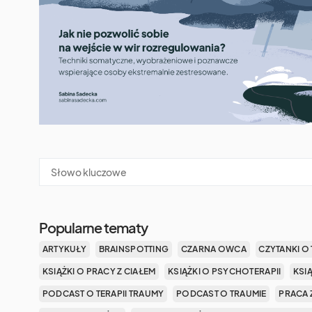
Popularne tematy
ARTYKUŁY
BRAINSPOTTING
CZARNA OWCA
CZYTANKI O 
KSIĄŻKI O PRACY Z CIAŁEM
KSIĄŻKI O PSYCHOTERAPII
KSI
PODCAST O TERAPII TRAUMY
PODCAST O TRAUMIE
PRACA 