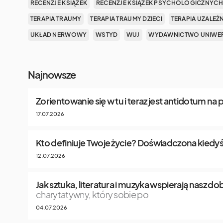
RECENZJE KSIĄŻEK
RECENZJE KSIĄŻEK PSYCHOLOGICZNYCH
TERAPIA TRAUMY
TERAPIA TRAUMY DZIECI
TERAPIA UZALEŻ
UKŁAD NERWOWY
WSTYD
WUJ
WYDAWNICTWO UNIWER
Najnowsze
Zorientowanie się w tu i teraz jest antidotum na
17.07.2026
Kto definiuje Twoje życie? Doświadczona kiedyś
12.07.2026
Jak sztuka, literatura i muzyka wspierają nasz 
charytatywny, który sobie po
04.07.2026