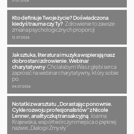
17.07.2026
Kto definiuje Twoje życie? Doświadczona
kiedyś trauma czy Ty?
Zdrowienie to zawsze
zmiana psychologicznych proporcji
12.07.2026
Jak sztuka, literatura i muzyka wspierają nasz
dobrostan i zdrowienie. Webinar
charytatywny
Chciałabym Was z głębi serca
zaprosić na webinar charytatywny, który sobie
po
04.07.2026
Notatki z warsztatu „Dorastając ponownie.
Cykle rozwoju profesjonalistów” z Nicole
Lenner, analityczką transakcyjną
Joanna
Krajewska, współtwórczyni miejsca o pięknej
nazwie „Dialogi i Zmysły”