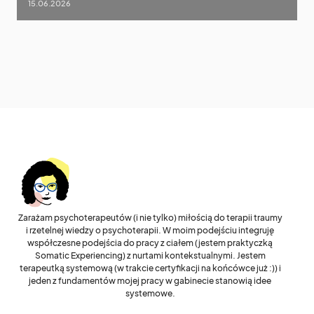
15.06.2026
Zarażam psychoterapeutów (i nie tylko) miłością do terapii traumy
i rzetelnej wiedzy o psychoterapii. W moim podejściu integruję
współczesne podejścia do pracy z ciałem (jestem praktyczką
Somatic Experiencing) z nurtami kontekstualnymi. Jestem
terapeutką systemową (w trakcie certyfikacji na końcówce już :)) i
jeden z fundamentów mojej pracy w gabinecie stanowią idee
systemowe.