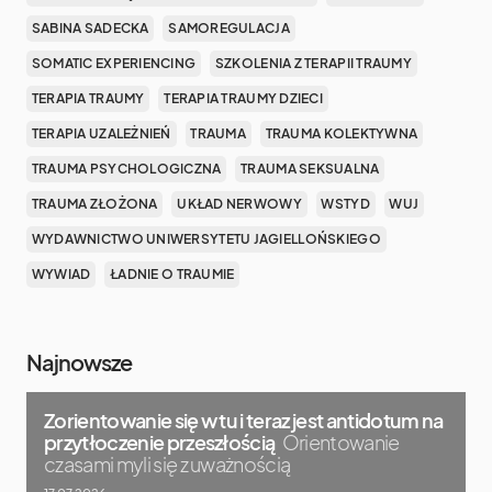
SABINA SADECKA
SAMOREGULACJA
SOMATIC EXPERIENCING
SZKOLENIA Z TERAPII TRAUMY
TERAPIA TRAUMY
TERAPIA TRAUMY DZIECI
TERAPIA UZALEŻNIEŃ
TRAUMA
TRAUMA KOLEKTYWNA
TRAUMA PSYCHOLOGICZNA
TRAUMA SEKSUALNA
TRAUMA ZŁOŻONA
UKŁAD NERWOWY
WSTYD
WUJ
WYDAWNICTWO UNIWERSYTETU JAGIELLOŃSKIEGO
WYWIAD
ŁADNIE O TRAUMIE
Najnowsze
Zorientowanie się w tu i teraz jest antidotum na
przytłoczenie przeszłością
Orientowanie
czasami myli się z uważnością