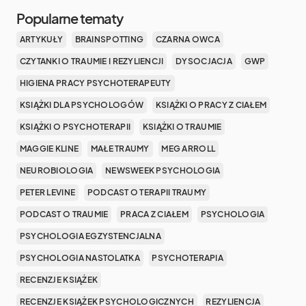
Popularne tematy
ARTYKUŁY
BRAINSPOTTING
CZARNA OWCA
CZYTANKI O TRAUMIE I REZYLIENCJI
DYSOCJACJA
GWP
HIGIENA PRACY PSYCHOTERAPEUTY
KSIĄŻKI DLA PSYCHOLOGÓW
KSIĄŻKI O PRACY Z CIAŁEM
KSIĄŻKI O PSYCHOTERAPII
KSIĄŻKI O TRAUMIE
MAGGIE KLINE
MAŁE TRAUMY
MEG ARROLL
NEUROBIOLOGIA
NEWSWEEK PSYCHOLOGIA
PETER LEVINE
PODCAST O TERAPII TRAUMY
PODCAST O TRAUMIE
PRACA Z CIAŁEM
PSYCHOLOGIA
PSYCHOLOGIA EGZYSTENCJALNA
PSYCHOLOGIA NASTOLATKA
PSYCHOTERAPIA
RECENZJE KSIĄŻEK
RECENZJE KSIĄŻEK PSYCHOLOGICZNYCH
REZYLIENCJA