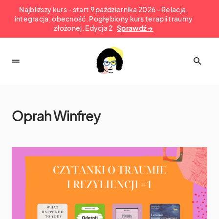
Najbliższy kurs - start 9 października 2026 - Relacja,
integracja, obecność. Pogłębiony kurs terapii traumy
złożonej. Edycja 2
Sprawdź →
Oprah Winfrey