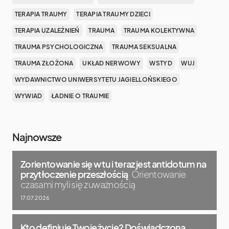
TERAPIA TRAUMY
TERAPIA TRAUMY DZIECI
TERAPIA UZALEŻNIEŃ
TRAUMA
TRAUMA KOLEKTYWNA
TRAUMA PSYCHOLOGICZNA
TRAUMA SEKSUALNA
TRAUMA ZŁOŻONA
UKŁAD NERWOWY
WSTYD
WUJ
WYDAWNICTWO UNIWERSYTETU JAGIELLOŃSKIEGO
WYWIAD
ŁADNIE O TRAUMIE
Najnowsze
Zorientowanie się w tu i teraz jest antidotum na
przytłoczenie przeszłością
Orientowanie
czasami myli się z uważnością
17.07.2026
Kto definiuje Twoje życie? Doświadczona