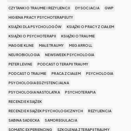
CZYTANKI O TRAUMIE I REZYLIENCJI
DYSOCJACJA
GWP
HIGIENA PRACY PSYCHOTERAPEUTY
KSIĄŻKI DLA PSYCHOLOGÓW
KSIĄŻKI O PRACY Z CIAŁEM
KSIĄŻKI O PSYCHOTERAPII
KSIĄŻKI O TRAUMIE
MAGGIE KLINE
MAŁE TRAUMY
MEG ARROLL
NEUROBIOLOGIA
NEWSWEEK PSYCHOLOGIA
PETER LEVINE
PODCAST O TERAPII TRAUMY
PODCAST O TRAUMIE
PRACA Z CIAŁEM
PSYCHOLOGIA
PSYCHOLOGIA EGZYSTENCJALNA
PSYCHOLOGIA NASTOLATKA
PSYCHOTERAPIA
RECENZJE KSIĄŻEK
RECENZJE KSIĄŻEK PSYCHOLOGICZNYCH
REZYLIENCJA
SABINA SADECKA
SAMOREGULACJA
SOMATIC EXPERIENCING
SZKOLENIA Z TERAPII TRAUMY