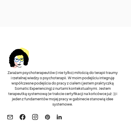
Zarażam psychoterapeutów (i nie tylko) miłością do terapii traumy
i rzetelnej wiedzy o psychoterapii. W moim podejściu integruję
współczesne podejścia do pracy z ciałem (jestem praktyczką
Somatic Experiencing) z nurtami kontekstualnymi. Jestem
terapeutką systemową (w trakcie certyfikacji na końcówce już :)) i
jeden z fundamentów mojej pracy w gabinecie stanowią idee
systemowe.