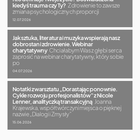
kiedyś trauma czy Ty?
Zdrowienie to zawsze
zmiana psychologicznych proporcji
12.07.2026
Jak sztuka, literatura i muzyka wspierają nasz
dobrostan i zdrowienie. Webinar
charytatywny
Chciałabym Was z głębi serca
zaprosić na webinar charytatywny, który sobie
po
04.07.2026
Notatki z warsztatu „Dorastając ponownie.
Cykle rozwoju profesjonalistów” z Nicole
Lenner, analityczką transakcyjną
Joanna
Krajewska, współtwórczyni miejsca o pięknej
nazwie „Dialogi i Zmysły”
15.06.2026