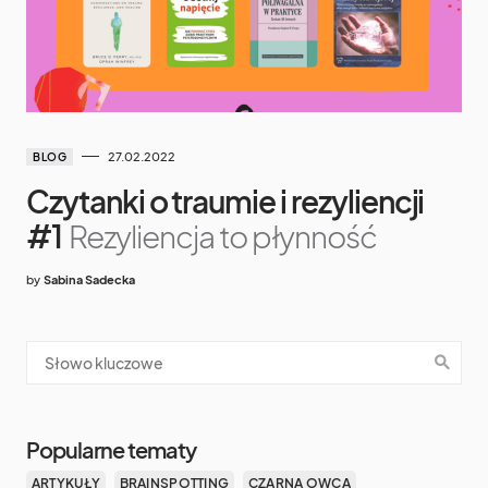
27.02.2022
BLOG
Czytanki o traumie i rezyliencji
#1
Rezyliencja to płynność
by
Sabina Sadecka
Popularne tematy
ARTYKUŁY
BRAINSPOTTING
CZARNA OWCA