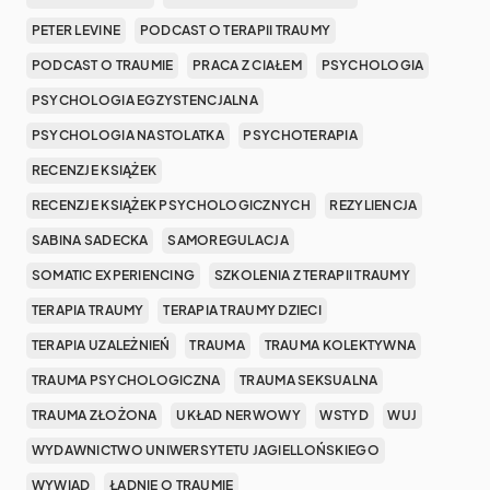
PETER LEVINE
PODCAST O TERAPII TRAUMY
PODCAST O TRAUMIE
PRACA Z CIAŁEM
PSYCHOLOGIA
PSYCHOLOGIA EGZYSTENCJALNA
PSYCHOLOGIA NASTOLATKA
PSYCHOTERAPIA
RECENZJE KSIĄŻEK
RECENZJE KSIĄŻEK PSYCHOLOGICZNYCH
REZYLIENCJA
SABINA SADECKA
SAMOREGULACJA
SOMATIC EXPERIENCING
SZKOLENIA Z TERAPII TRAUMY
TERAPIA TRAUMY
TERAPIA TRAUMY DZIECI
TERAPIA UZALEŻNIEŃ
TRAUMA
TRAUMA KOLEKTYWNA
TRAUMA PSYCHOLOGICZNA
TRAUMA SEKSUALNA
TRAUMA ZŁOŻONA
UKŁAD NERWOWY
WSTYD
WUJ
WYDAWNICTWO UNIWERSYTETU JAGIELLOŃSKIEGO
WYWIAD
ŁADNIE O TRAUMIE