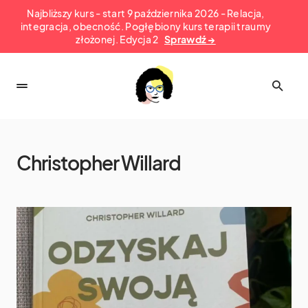
Najbliższy kurs - start 9 października 2026 - Relacja,
integracja, obecność. Pogłębiony kurs terapii traumy
złożonej. Edycja 2
Sprawdź →
Christopher Willard