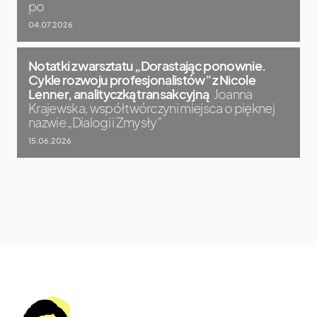
po
04.07.2026
Notatki z warsztatu „Dorastając ponownie.
Cykle rozwoju profesjonalistów” z Nicole
Lenner, analityczką transakcyjną
Joanna
Krajewska, współtwórczyni miejsca o pięknej
nazwie „Dialogi i Zmysły”
15.06.2026