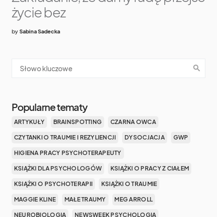
życie bez
by
Sabina Sadecka
Popularne tematy
ARTYKUŁY
BRAINSPOTTING
CZARNA OWCA
CZYTANKI O TRAUMIE I REZYLIENCJI
DYSOCJACJA
GWP
HIGIENA PRACY PSYCHOTERAPEUTY
KSIĄŻKI DLA PSYCHOLOGÓW
KSIĄŻKI O PRACY Z CIAŁEM
KSIĄŻKI O PSYCHOTERAPII
KSIĄŻKI O TRAUMIE
MAGGIE KLINE
MAŁE TRAUMY
MEG ARROLL
NEUROBIOLOGIA
NEWSWEEK PSYCHOLOGIA