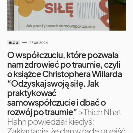
27.05.2024
BLOG
O współczuciu, które pozwala
nam zdrowieć po traumie, czyli
o książce Christophera Willarda
“Odzyskaj swoją siłę. Jak
praktykować
samowspółczucie i dbać o
rozwój po traumie”
>Thich Nhat
Hahn powiedział kiedyś:
Zakładanie, że damy radę przejść