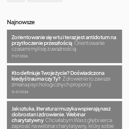
Najnowsze
Zorientowanie się w tu i teraz jest antidotum na
przytłoczenie przeszłością
Orientowanie
czasami myli się z uważnością
17.07.2026
Kto definiuje Twoje życie? Doświadczona
kiedyś trauma czy Ty?
Zdrowienie to zawsze
zmiana psychologicznych proporcji
12.07.2026
Jak sztuka, literatura i muzyka wspierają nasz
dobrostan i zdrowienie. Webinar
charytatywny
Chciałabym Was z głębi serca
zaprosić na webinar charytatywny, który sobie