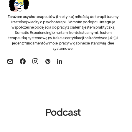
Zarażam psychoterapeutów (i nie tylko) miłością do terapii traumy
i rzetelnej wiedzy o psychoterapii. W moim podejściu integruję
współczesne podejścia do pracy z ciałem (jestem praktyczką
Somatic Experiencing) z nurtami kontekstualnymi. Jestem
terapeutką systemową (w trakcie certyfikacji na końcówce już :)) i
jeden z fundamentów mojej pracy w gabinecie stanowią idee
systemowe.
Podcast