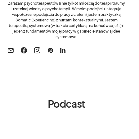
Zarażam psychoterapeutów (i nie tylko) miłością do terapii traumy
i rzetelnej wiedzy o psychoterapii. W moim podejściu integruję
współczesne podejścia do pracy z ciałem (jestem praktyczką
Somatic Experiencing) z nurtami kontekstualnymi. Jestem
terapeutką systemową (w trakcie certyfikacji na końcówce już :)) i
jeden z fundamentów mojej pracy w gabinecie stanowią idee
systemowe.
Podcast