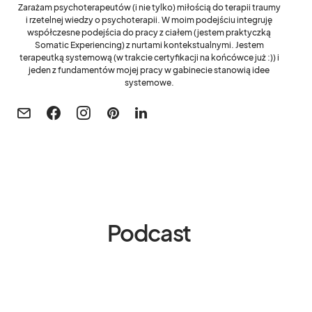
Zarażam psychoterapeutów (i nie tylko) miłością do terapii traumy
i rzetelnej wiedzy o psychoterapii. W moim podejściu integruję
współczesne podejścia do pracy z ciałem (jestem praktyczką
Somatic Experiencing) z nurtami kontekstualnymi. Jestem
terapeutką systemową (w trakcie certyfikacji na końcówce już :)) i
jeden z fundamentów mojej pracy w gabinecie stanowią idee
systemowe.
Podcast