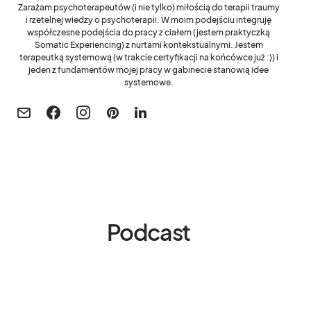
Zarażam psychoterapeutów (i nie tylko) miłością do terapii traumy
i rzetelnej wiedzy o psychoterapii. W moim podejściu integruję
współczesne podejścia do pracy z ciałem (jestem praktyczką
Somatic Experiencing) z nurtami kontekstualnymi. Jestem
terapeutką systemową (w trakcie certyfikacji na końcówce już :)) i
jeden z fundamentów mojej pracy w gabinecie stanowią idee
systemowe.
Podcast