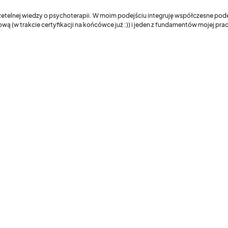
 rzetelnej wiedzy o psychoterapii. W moim podejściu integruję współczesne pod
wą (w trakcie certyfikacji na końcówce już :)) i jeden z fundamentów mojej pr