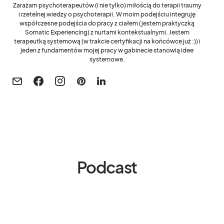
Zarażam psychoterapeutów (i nie tylko) miłością do terapii traumy
i rzetelnej wiedzy o psychoterapii. W moim podejściu integruję
współczesne podejścia do pracy z ciałem (jestem praktyczką
Somatic Experiencing) z nurtami kontekstualnymi. Jestem
terapeutką systemową (w trakcie certyfikacji na końcówce już :)) i
jeden z fundamentów mojej pracy w gabinecie stanowią idee
systemowe.
Podcast