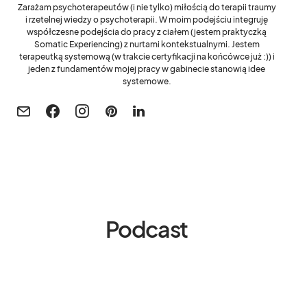
Zarażam psychoterapeutów (i nie tylko) miłością do terapii traumy
i rzetelnej wiedzy o psychoterapii. W moim podejściu integruję
współczesne podejścia do pracy z ciałem (jestem praktyczką
Somatic Experiencing) z nurtami kontekstualnymi. Jestem
terapeutką systemową (w trakcie certyfikacji na końcówce już :)) i
jeden z fundamentów mojej pracy w gabinecie stanowią idee
systemowe.
Podcast