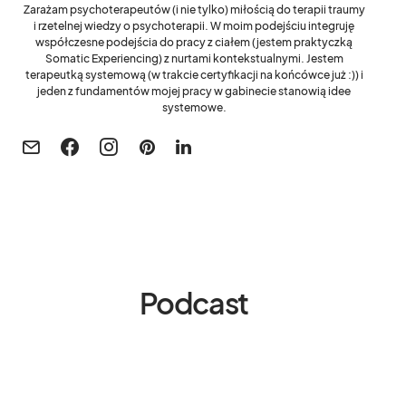
Zarażam psychoterapeutów (i nie tylko) miłością do terapii traumy
i rzetelnej wiedzy o psychoterapii. W moim podejściu integruję
współczesne podejścia do pracy z ciałem (jestem praktyczką
Somatic Experiencing) z nurtami kontekstualnymi. Jestem
terapeutką systemową (w trakcie certyfikacji na końcówce już :)) i
jeden z fundamentów mojej pracy w gabinecie stanowią idee
systemowe.
Podcast