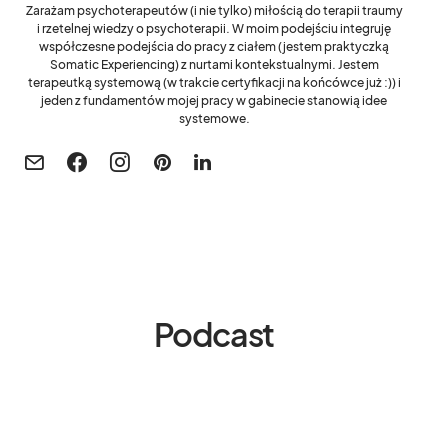
Zarażam psychoterapeutów (i nie tylko) miłością do terapii traumy
i rzetelnej wiedzy o psychoterapii. W moim podejściu integruję
współczesne podejścia do pracy z ciałem (jestem praktyczką
Somatic Experiencing) z nurtami kontekstualnymi. Jestem
terapeutką systemową (w trakcie certyfikacji na końcówce już :)) i
jeden z fundamentów mojej pracy w gabinecie stanowią idee
systemowe.
Podcast