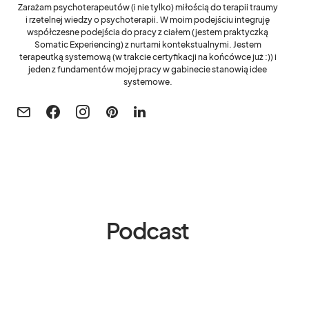
Zarażam psychoterapeutów (i nie tylko) miłością do terapii traumy
i rzetelnej wiedzy o psychoterapii. W moim podejściu integruję
współczesne podejścia do pracy z ciałem (jestem praktyczką
Somatic Experiencing) z nurtami kontekstualnymi. Jestem
terapeutką systemową (w trakcie certyfikacji na końcówce już :)) i
jeden z fundamentów mojej pracy w gabinecie stanowią idee
systemowe.
Podcast