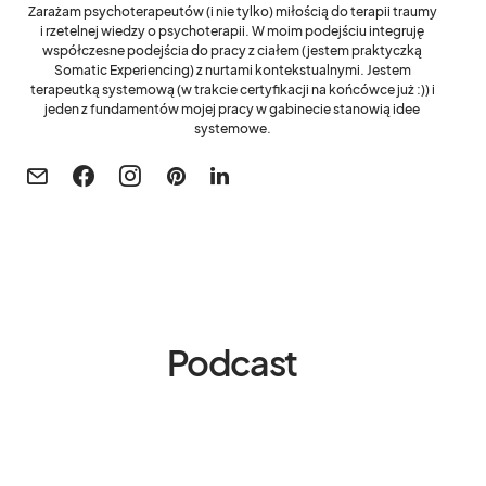
Zarażam psychoterapeutów (i nie tylko) miłością do terapii traumy
i rzetelnej wiedzy o psychoterapii. W moim podejściu integruję
współczesne podejścia do pracy z ciałem (jestem praktyczką
Somatic Experiencing) z nurtami kontekstualnymi. Jestem
terapeutką systemową (w trakcie certyfikacji na końcówce już :)) i
jeden z fundamentów mojej pracy w gabinecie stanowią idee
systemowe.
Podcast