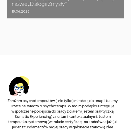
nazwie „Dialogi i Zmysły”
15.06.2026
Zarażam psychoterapeutów (i nie tylko) miłością do terapii traumy
i rzetelnej wiedzy o psychoterapii. W moim podejściu integruję
współczesne podejścia do pracy z ciałem (jestem praktyczką
Somatic Experiencing) z nurtami kontekstualnymi. Jestem
terapeutką systemową (w trakcie certyfikacji na końcówce już :)) i
jeden z fundamentów mojej pracy w gabinecie stanowią idee