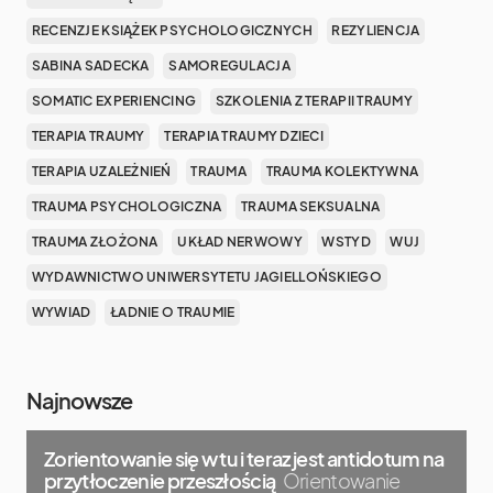
RECENZJE KSIĄŻEK PSYCHOLOGICZNYCH
REZYLIENCJA
SABINA SADECKA
SAMOREGULACJA
SOMATIC EXPERIENCING
SZKOLENIA Z TERAPII TRAUMY
TERAPIA TRAUMY
TERAPIA TRAUMY DZIECI
TERAPIA UZALEŻNIEŃ
TRAUMA
TRAUMA KOLEKTYWNA
TRAUMA PSYCHOLOGICZNA
TRAUMA SEKSUALNA
TRAUMA ZŁOŻONA
UKŁAD NERWOWY
WSTYD
WUJ
WYDAWNICTWO UNIWERSYTETU JAGIELLOŃSKIEGO
WYWIAD
ŁADNIE O TRAUMIE
Najnowsze
Zorientowanie się w tu i teraz jest antidotum na
przytłoczenie przeszłością
Orientowanie