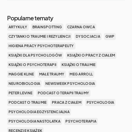
Popularne tematy
ARTYKUŁY
BRAINSPOTTING
CZARNA OWCA
CZYTANKI O TRAUMIE I REZYLIENCJI
DYSOCJACJA
GWP
HIGIENA PRACY PSYCHOTERAPEUTY
KSIĄŻKI DLA PSYCHOLOGÓW
KSIĄŻKI O PRACY Z CIAŁEM
KSIĄŻKI O PSYCHOTERAPII
KSIĄŻKI O TRAUMIE
MAGGIE KLINE
MAŁE TRAUMY
MEG ARROLL
NEUROBIOLOGIA
NEWSWEEK PSYCHOLOGIA
PETER LEVINE
PODCAST O TERAPII TRAUMY
PODCAST O TRAUMIE
PRACA Z CIAŁEM
PSYCHOLOGIA
PSYCHOLOGIA EGZYSTENCJALNA
PSYCHOLOGIA NASTOLATKA
PSYCHOTERAPIA
RECENZJE KSIĄŻEK