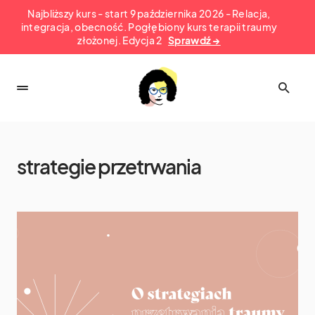
Najbliższy kurs - start 9 października 2026 - Relacja,
integracja, obecność. Pogłębiony kurs terapii traumy
złożonej. Edycja 2
Sprawdź →
strategie przetrwania