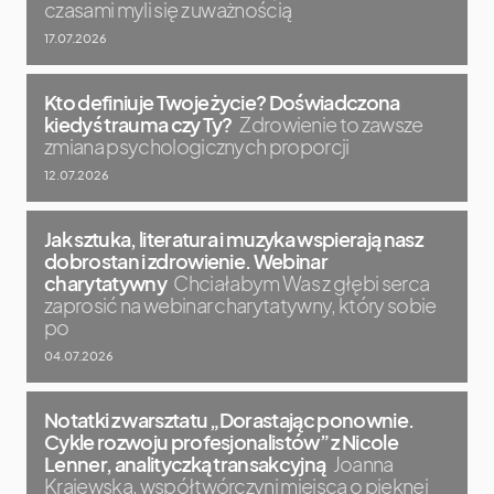
czasami myli się z uważnością
17.07.2026
Kto definiuje Twoje życie? Doświadczona
kiedyś trauma czy Ty?
Zdrowienie to zawsze
zmiana psychologicznych proporcji
12.07.2026
Jak sztuka, literatura i muzyka wspierają nasz
dobrostan i zdrowienie. Webinar
charytatywny
Chciałabym Was z głębi serca
zaprosić na webinar charytatywny, który sobie
po
04.07.2026
Notatki z warsztatu „Dorastając ponownie.
Cykle rozwoju profesjonalistów” z Nicole
Lenner, analityczką transakcyjną
Joanna
Krajewska, współtwórczyni miejsca o pięknej