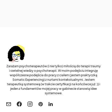
Zarażam psychoterapeutów (i nie tylko) miłością do terapii traumy
i rzetelnej wiedzy o psychoterapii. W moim podejściu integruję
współczesne podejścia do pracy z ciałem (jestem praktyczką
Somatic Experiencing) z nurtami kontekstualnymi. Jestem
terapeutką systemową (w trakcie certyfikacji na końcówce już :)) i
jeden z fundamentów mojej pracy w gabinecie stanowią idee
systemowe.