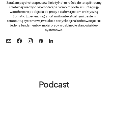
Zarażam psychoterapeutów (i nie tylko) miłością do terapii traumy
i rzetelnej wiedzy o psychoterapii. W moim podejściu integruję
współczesne podejścia do pracy z ciałem (jestem praktyczką
Somatic Experiencing) z nurtami kontekstualnymi. Jestem
terapeutką systemową (w trakcie certyfikacji na końcówce już :)) i
jeden z fundamentów mojej pracy w gabinecie stanowią idee
systemowe.
Podcast