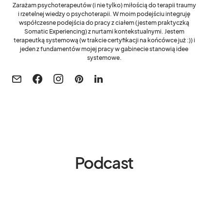
Zarażam psychoterapeutów (i nie tylko) miłością do terapii traumy
i rzetelnej wiedzy o psychoterapii. W moim podejściu integruję
współczesne podejścia do pracy z ciałem (jestem praktyczką
Somatic Experiencing) z nurtami kontekstualnymi. Jestem
terapeutką systemową (w trakcie certyfikacji na końcówce już :)) i
jeden z fundamentów mojej pracy w gabinecie stanowią idee
systemowe.
Podcast